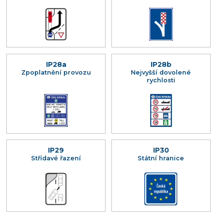
IP28a
IP28b
Zpoplatnění provozu
Nejvyšší dovolené
rychlosti
IP29
IP30
Střídavé řazení
Státní hranice