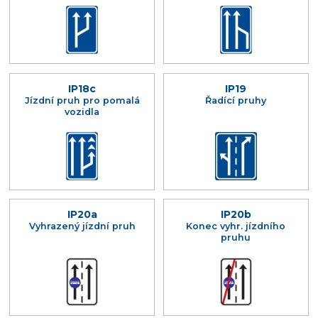
IP18c
IP19
Jízdní pruh pro pomalá
Řadící pruhy
vozidla
IP20a
IP20b
Vyhrazený jízdní pruh
Konec vyhr. jízdního
pruhu