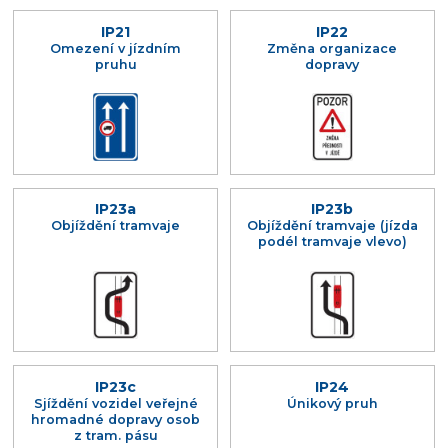
IP21
IP22
Omezení v jízdním
Změna organizace
pruhu
dopravy
IP23a
IP23b
Objíždění tramvaje
Objíždění tramvaje (jízda
podél tramvaje vlevo)
IP23c
IP24
Sjíždění vozidel veřejné
Únikový pruh
hromadné dopravy osob
z tram. pásu