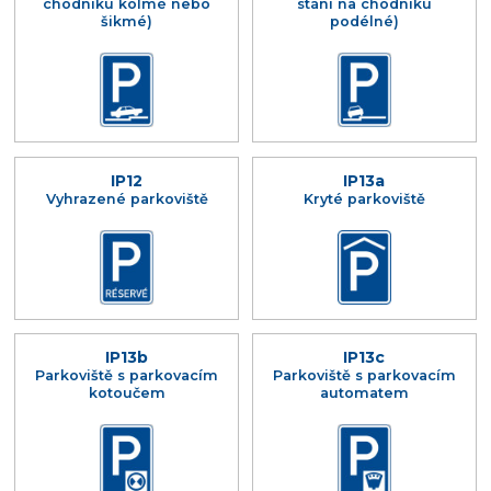
chodníku kolmé nebo
stání na chodníku
šikmé)
podélné)
IP12
IP13a
Vyhrazené parkoviště
Kryté parkoviště
IP13b
IP13c
Parkoviště s parkovacím
Parkoviště s parkovacím
kotoučem
automatem