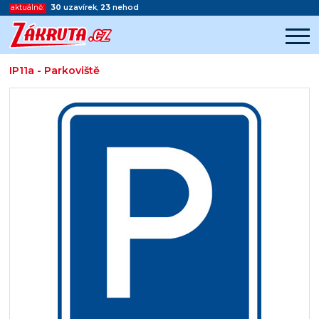
aktuálně:
30
uzavírek
,
23
nehod
IP11a - Parkoviště
Začátek reklamy
Konec reklamy