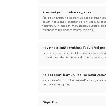
Přechod pro chodce - výjimka
Řidič, s výjimkou řidiče tramvaje, je povinnen u
použít, nerušené a bezpečné přejití vozovky; pro
takovou rychlostí, aby mohl zastavit vozidlo pře
přechodem pro chodce zastavit vozidlo.
Povinnost snížit rychlost jízdy před 
Řidič je povinen snížit rychlost jízdy nebo zastav
zastaví-li vozidlo před přechodem pro chodce i ř
Na pozemní komunikaci se jezdí vprav
Na pozemní komunikaci se jezdí vpravo, a pokud
není stanoveno jinak.
Objíždění