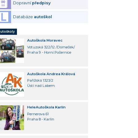
Dopravní
předpisy
Databáze
autoškol
utoškoly
Autoškola Moravec
Votuzská 322/12 /Domeček/
Praha 9 - Horní Počernice
Autoškola Andrea Králová
Pařížská 1323/2
Ústí nad Labem
HeleAutoškola Karlín
Pernerova 61
Praha 8 - Karlín