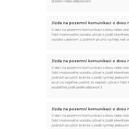
otáčení nebo odbočování.
Jízda na pozemní komunikaci o dvou n
V obci na pozemní komunikaci o dvou nebo více
řidič motorového vozidla užívat k jízdě kteréhoko
vozidla v jednom z jízdních pruhů rychleji než 
Jízda na pozemní komunikaci o dvou n
V obci na pozemní komunikaci o dvou nebo více
řidič motorového vozidla užívat k jízdě kteréhok
jízdních pruzích bránila v jízdě rychleji jedouc
pruh co nejdříve uvolnit; to neplatí, užívá-li řid
souběžné jízdě podle odstavce 3.
Jízda na pozemní komunikaci o dvou n
V obci na pozemní komunikaci o dvou nebo více
řidič motorového vozidla užívat k jízdě kteréhok
jízdních pruzích bránila v jízdě rychleji jedouc