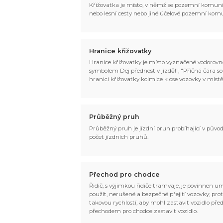
Křižovatka je místo, v němž se pozemní komunika
nebo lesní cesty nebo jiné účelové pozemní ko
Hranice křižovatky
Hranice křižovatky je místo vyznačené vodorovno
symbolem Dej přednost v jízdě!", "Příčná čára s
hranici křižovatky kolmice k ose vozovky v místě
Průběžný pruh
Průběžný pruh je jízdní pruh probíhající v pův
počet jízdních pruhů.
Přechod pro chodce
Řidič, s výjimkou řidiče tramvaje, je povinnen u
použít, nerušené a bezpečné přejití vozovky; pro
takovou rychlostí, aby mohl zastavit vozidlo pře
přechodem pro chodce zastavit vozidlo.