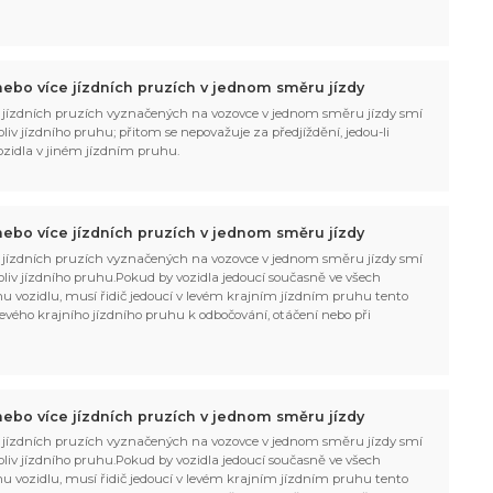
ebo více jízdních pruzích v jednom směru jízdy
 jízdních pruzích vyznačených na vozovce v jednom směru jízdy smí
liv jízdního pruhu; přitom se nepovažuje za předjíždění, jedou-li
vozidla v jiném jízdním pruhu.
ebo více jízdních pruzích v jednom směru jízdy
 jízdních pruzích vyznačených na vozovce v jednom směru jízdy smí
oliv jízdního pruhu.Pokud by vozidla jedoucí současně ve všech
ímu vozidlu, musí řidič jedoucí v levém krajním jízdním pruhu tento
ič levého krajního jízdního pruhu k odbočování, otáčení nebo při
ebo více jízdních pruzích v jednom směru jízdy
 jízdních pruzích vyznačených na vozovce v jednom směru jízdy smí
oliv jízdního pruhu.Pokud by vozidla jedoucí současně ve všech
ímu vozidlu, musí řidič jedoucí v levém krajním jízdním pruhu tento