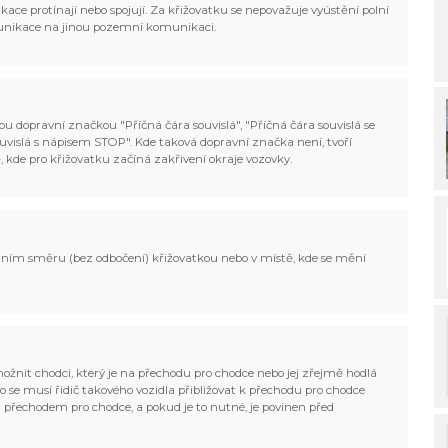
ce protínají nebo spojují. Za křižovatku se nepovažuje vyústění polní
munikace na jinou pozemní komunikaci.
u dopravní značkou "Příčná čára souvislá", "Příčná čára souvislá se
ouvislá s nápisem STOP". Kde taková dopravní značka není, tvoří
, kde pro křižovatku začíná zakřivení okraje vozovky.
odním směru (bez odbočení) křižovatkou nebo v místě, kde se mění
možnit chodci, který je na přechodu pro chodce nebo jej zřejmě hodlá
to se musí řidič takového vozidla přibližovat k přechodu pro chodce
d přechodem pro chodce, a pokud je to nutné, je povinen před