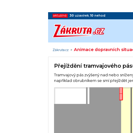
aktuálně:
30
uzavírek
,
10
nehod
Animace dopravních situa
Zákruta.cz
>
Přejíždění tramvajového pá
Tramvajový pás zvýšený nad nebo snížen
například obrubníkem se smí přejíždět je