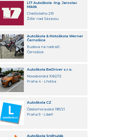
L17 Autoškola -Ing. Jaroslav
Miklík
Chelčického 219
Žďár nad Sázavou
Autoškola & Motoškola Werner
Černošice
Budova na nádraží
Černošice
Autoškola BeDriver s.r.o.
Novodvorská 1062/12
Praha 4 - Lhotka
Autoškola CZ
Českomoravská 1181/21
Praha 9 - Libeň
Autoškola Sněhulák