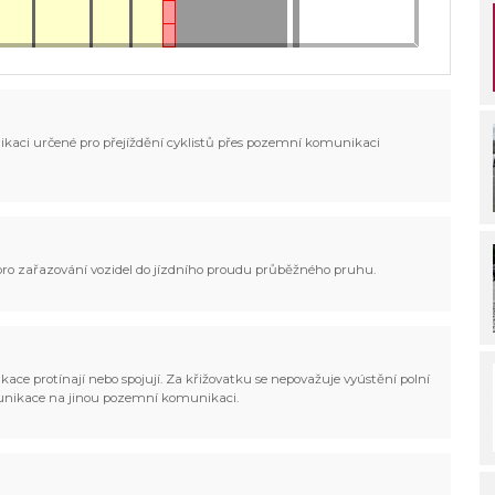
ikaci určené pro přejíždění cyklistů přes pozemní komunikaci
 pro zařazování vozidel do jízdního proudu průběžného pruhu.
ce protínají nebo spojují. Za křižovatku se nepovažuje vyústění polní
munikace na jinou pozemní komunikaci.