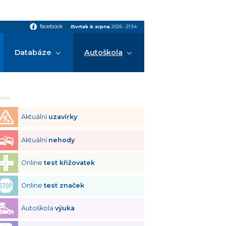
facebook
facebook
čtvrtek 6.srpna
2026
•
21:54
Databáze
Autoškola
klama
Aktuální
uzavírky
Aktuální
nehody
Online
test křižovatek
Online
test značek
Autoškola
výuka