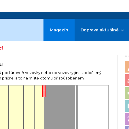
Magazín
Doprava aktuálně
cí
re
su
ý pod úroveň vozovky nebo od vozovky jinak oddělený
n příčně, a to na místě k tomu přizpůsobeném.