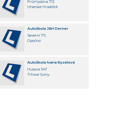
Průmyslova 712
Uherské Hradiště
Autoškola J&H Derner
Severní 711,
Opočno
Autoškola Ivana Kyselová
Husova 547
Trhové Sviny