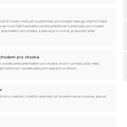
možnit chodci, který je na přechodu pro chodce nebo jej zřejmě hodlá
to se musí řidič takového vozidla přibližovat k přechodu pro chodce
d přechodem pro chodce, a pokud je to nutné, je povinen před
přechodem pro chodce
it vozidlo před přechodem pro chodce, sníží-li rychlost jízdy nebo
idiči ostatních vozidel jedoucích stejným směrem.
o
 tomu nebrání zvláštní okolnosti, při pravém okraji vozovky, pokud