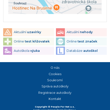
Aktuální
uzavírky
Aktuální
nehody
Online
test křižovatek
Online
test značek
Autoškola
výuka
Databáze
autoškol
O nás
Cookies
Soukromí
Správa autoškoly
Registrace autoškoly
Kontakt
Copyright © People For Net a.s.
,
tvorba www stránek
People For Net a.s.