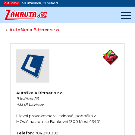
aktuálně:
30
uzavírek
,
18
nehod
Autoškola Bittner s.r.o.
>
Začátek reklamy
Konec reklamy
Autoškola Bittner s.r.o.
9.května 26
433 01 Litvínov
Hlavní provozovna v Litvínově, pobočka v
MOstě na adrese Bankovní 1300 Most 43401
Telefon:
704 278 309