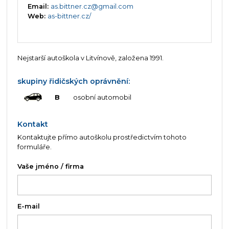
Email:
as.bittner.cz@gmail.com
Web:
as-bittner.cz/
Nejstarší autoškola v Litvínově, založena 1991.
skupiny řidičských oprávnění:
B
osobní automobil
Kontakt
Kontaktujte přímo autoškolu prostředictvím tohoto
formuláře.
Vaše jméno / firma
E-mail