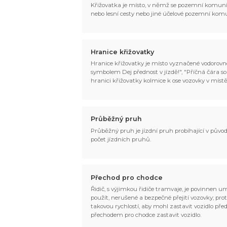
Křižovatka je místo, v němž se pozemní komunika
nebo lesní cesty nebo jiné účelové pozemní ko
Hranice křižovatky
Hranice křižovatky je místo vyznačené vodorovno
symbolem Dej přednost v jízdě!", "Příčná čára s
hranici křižovatky kolmice k ose vozovky v místě
Průběžný pruh
Průběžný pruh je jízdní pruh probíhající v pův
počet jízdních pruhů.
Přechod pro chodce
Řidič, s výjimkou řidiče tramvaje, je povinnen u
použít, nerušené a bezpečné přejití vozovky; pro
takovou rychlostí, aby mohl zastavit vozidlo pře
přechodem pro chodce zastavit vozidlo.