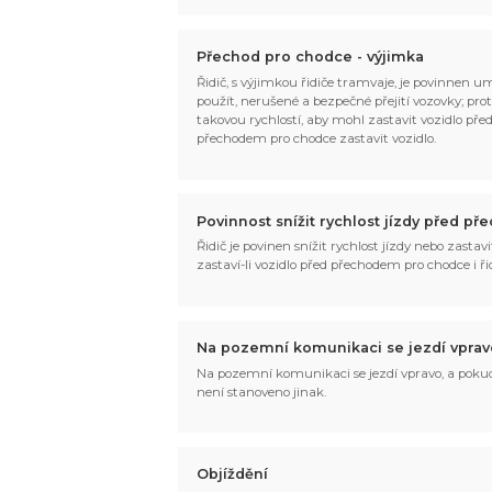
Přechod pro chodce - výjimka
Řidič, s výjimkou řidiče tramvaje, je povinnen u
použít, nerušené a bezpečné přejití vozovky; pro
takovou rychlostí, aby mohl zastavit vozidlo pře
přechodem pro chodce zastavit vozidlo.
Povinnost snížit rychlost jízdy před 
Řidič je povinen snížit rychlost jízdy nebo zastav
zastaví-li vozidlo před přechodem pro chodce i ř
Na pozemní komunikaci se jezdí vprav
Na pozemní komunikaci se jezdí vpravo, a pokud
není stanoveno jinak.
Objíždění