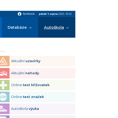
facebook
facebook
pátek 7.srpna
2026
•
10:43
Databáze
Autoškola
klama
Aktuální
uzavírky
Aktuální
nehody
Online
test křižovatek
Online
test značek
Autoškola
výuka