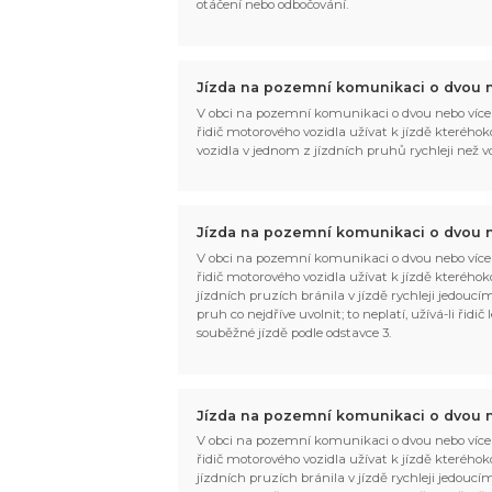
otáčení nebo odbočování.
Jízda na pozemní komunikaci o dvou n
V obci na pozemní komunikaci o dvou nebo více
řidič motorového vozidla užívat k jízdě kteréhoko
vozidla v jednom z jízdních pruhů rychleji než 
Jízda na pozemní komunikaci o dvou n
V obci na pozemní komunikaci o dvou nebo více
řidič motorového vozidla užívat k jízdě kteréhok
jízdních pruzích bránila v jízdě rychleji jedouc
pruh co nejdříve uvolnit; to neplatí, užívá-li řid
souběžné jízdě podle odstavce 3.
Jízda na pozemní komunikaci o dvou n
V obci na pozemní komunikaci o dvou nebo více
řidič motorového vozidla užívat k jízdě kteréhok
jízdních pruzích bránila v jízdě rychleji jedouc