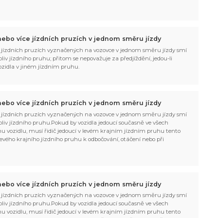
ebo více jízdních pruzích v jednom směru jízdy
 jízdních pruzích vyznačených na vozovce v jednom směru jízdy smí
liv jízdního pruhu; přitom se nepovažuje za předjíždění, jedou-li
vozidla v jiném jízdním pruhu.
ebo více jízdních pruzích v jednom směru jízdy
 jízdních pruzích vyznačených na vozovce v jednom směru jízdy smí
oliv jízdního pruhu.Pokud by vozidla jedoucí současně ve všech
ímu vozidlu, musí řidič jedoucí v levém krajním jízdním pruhu tento
ič levého krajního jízdního pruhu k odbočování, otáčení nebo při
ebo více jízdních pruzích v jednom směru jízdy
 jízdních pruzích vyznačených na vozovce v jednom směru jízdy smí
oliv jízdního pruhu.Pokud by vozidla jedoucí současně ve všech
ímu vozidlu, musí řidič jedoucí v levém krajním jízdním pruhu tento