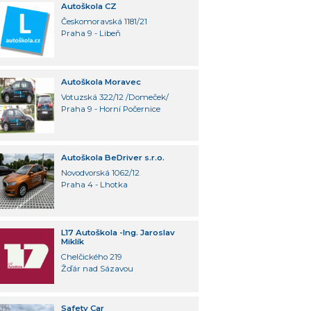
Autoškola CZ
Českomoravská 1181/21
Praha 9 - Libeň
Autoškola Moravec
Votuzská 322/12 /Domeček/
Praha 9 - Horní Počernice
Autoškola BeDriver s.r.o.
Novodvorská 1062/12
Praha 4 - Lhotka
L17 Autoškola -Ing. Jaroslav
Miklík
Chelčického 219
Žďár nad Sázavou
Safety Car