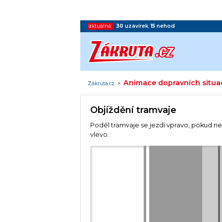
aktuálně:
30
uzavírek
,
15
nehod
Animace dopravních situa
Zákruta.cz
>
Objíždění tramvaje
Podél tramvaje se jezdí vpravo, pokud ne
vlevo.