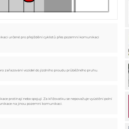
ikaci určené pro přejíždění cyklistů přes pozemní komunikaci
 pro zařazování vozidel do jízdního proudu průběžného pruhu.
ce protínají nebo spojují. Za křižovatku se nepovažuje vyústění polní
munikace na jinou pozemní komunikaci.