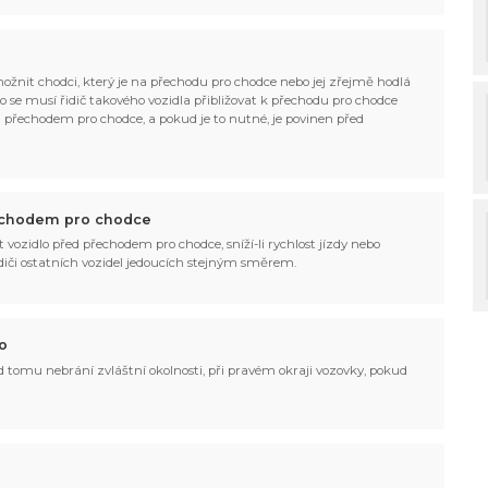
možnit chodci, který je na přechodu pro chodce nebo jej zřejmě hodlá
to se musí řidič takového vozidla přibližovat k přechodu pro chodce
d přechodem pro chodce, a pokud je to nutné, je povinen před
přechodem pro chodce
it vozidlo před přechodem pro chodce, sníží-li rychlost jízdy nebo
idiči ostatních vozidel jedoucích stejným směrem.
o
 tomu nebrání zvláštní okolnosti, při pravém okraji vozovky, pokud