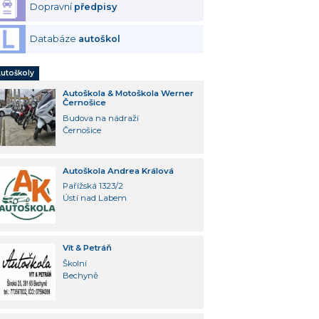
Dopravní
předpisy
Databáze
autoškol
utoškoly
Autoškola & Motoškola Werner
Černošice
Budova na nádraží
Černošice
Autoškola Andrea Králová
Pařížská 1323/2
Ústí nad Labem
Vít & Petráň
Školní
Bechyně