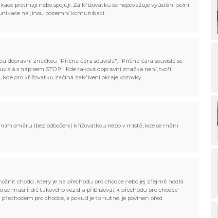
ce protínají nebo spojují. Za křižovatku se nepovažuje vyústění polní
munikace na jinou pozemní komunikaci.
u dopravní značkou "Příčná čára souvislá", "Příčná čára souvislá se
ouvislá s nápisem STOP". Kde taková dopravní značka není, tvoří
, kde pro křižovatku začíná zakřivení okraje vozovky.
odním směru (bez odbočení) křižovatkou nebo v místě, kde se mění
možnit chodci, který je na přechodu pro chodce nebo jej zřejmě hodlá
to se musí řidič takového vozidla přibližovat k přechodu pro chodce
d přechodem pro chodce, a pokud je to nutné, je povinen před