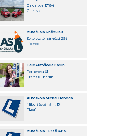
Balcarova 1716/4
Ostrava
Autoškola Sněhulák
Sokolovské náměstí 264
Liberec
HeleAutoškola Karlín
Pernerova 61
Praha 8 - Karlín
Autoškola Michal Hebeda
Mikulášské nám. 15
Plzeň
Autoškola - Profi s.r.o.