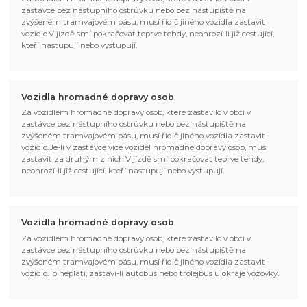
zastávce bez nástupního ostrůvku nebo bez nástupiště na
zvýšeném tramvajovém pásu, musí řidič jiného vozidla zastavit
vozidlo.V jízdě smí pokračovat teprve tehdy, neohrozí-li již cestující,
kteří nastupují nebo vystupují.
Vozidla hromadné dopravy osob
Za vozidlem hromadné dopravy osob, které zastavilo v obci v
zastávce bez nástupního ostrůvku nebo bez nástupiště na
zvýšeném tramvajovém pásu, musí řidič jiného vozidla zastavit
vozidlo.Je-li v zastávce více vozidel hromadné dopravy osob, musí
zastavit za druhým z nich.V jízdě smí pokračovat teprve tehdy,
neohrozí-li již cestující, kteří nastupují nebo vystupují.
Vozidla hromadné dopravy osob
Za vozidlem hromadné dopravy osob, které zastavilo v obci v
zastávce bez nástupního ostrůvku nebo bez nástupiště na
zvýšeném tramvajovém pásu, musí řidič jiného vozidla zastavit
vozidlo.To neplatí, zastaví-li autobus nebo trolejbus u okraje vozovky.