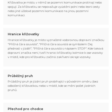
Křižovatka je místo, v němž se pozemní komunikace protínají nebo
spojují. Za křižovatku se nepovažuje vyústění polní nebo lesní cesty
nebo jiné účelové pozemní komunikace na jinou pozemní
komunikaci.
Hranice křižovatky
Hranice křižovatky je místo vyznačené vodorovnou dopravní značkou
"Příčná čára souvislá", "Příčná čára souvislá se symbolem Dej
přednost v jízdě!", "Příčná čára souvislá s nápisem STOP". Kde taková
dopravní značka není, tvoří hranici křižovatky kolmice k ose vozovky
v místě, kde pro křižovatku začíná zakřivení okraje vozovky.
Průběžný pruh
Průběžný pruh je jízdní pruh probíhající v původním směru (bez
odbočení) křižovatkou nebo v místě, kde se mění počet jízdních
pruhů.
Přechod pro chodce