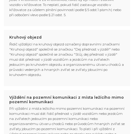
vozidlo v křižovatce. To neplatí, pokud řidič zastavuje vozidlo v
křižovatce za účelem plnění povinností podle § 5 odst.1 písm.h) nebo
při odbočení vlevo podle § 21 odst. 5.
Kruhový objezd
Řidič vjíždějící na kruhový objezd označený dopravními značkami
"Kruhový objezd" společně se značkou "Dej přednost v jízdě!" nebo
"Kruhový objezd" společně se značkou "Stůj, dej přednost v jízdě"
musí dát přednost v jízdě vozidlům a jezdcům na zvířatech
jedoucím po kruhovém objezdu a organizovanému útvaru chodců a
průvodci vedených a hnaných zvířat se zvířaty jdoucími po
kruhovém objezdu.
Vjíždění na pozemní komunikaci z místa ležícího mimo
pozemní komunikaci
Při vjíždění z místa ležícího mimo pozemní komunikaci na pozemní
komunikaci musí dát řidič přednost v jízdě vozidlům nebo jezdcům
na zvířatech jedoucím po pozemní komunikaci nebo
organizovanému útvaru chodců nebo průvodcům hnaných zvířat se
zvířaty jdoucím po pozemní komunikaci. To platí i při vjíždění z