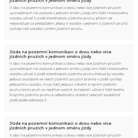
jízdních pruzích v jednom směru jízdy
V obci na pozemní komunikaci o dvou nebo více jízdních pruzích
vyznačených na vozovce v jednom směru jízdy smí řidič motorového
vozidla užívat k jízdě kteréhokoliv jízdního pruhu; přitom se
nepovažuje za předjíždění, jedou-li vozidla v jednom z jízdních pruhů
rychleji než vozidla v jiném jízdním pruhu.
Jízda na pozemní komunikaci o dvou nebo více
jízdních pruzích v jednom směru jízdy
V obci na pozemní komunikaci o dvou nebo více jízdních pruzích
vyznačených na vozovce v jednom směru jízdy smí řidič motorového
vozidla užívat k jízdě kteréhokoliv jízdního pruhu.Pokud by vozidla
jedoucí současně ve všech jízdních pruzích bránila v jízdě rychleji
jedoucímu vozidlu, musí řidič jedoucí v levém krajním jízdním
pruhu tento pruh co nejdříve uvolnit; to neplatí, užívá-li řidič levého
krajního jízdního pruhu k odbočování, otáčení nebo při souběžné
jízdě podle odstavce 3.
Jízda na pozemní komunikaci o dvou nebo více
jízdních pruzích v jednom směru jízdy
V obci na pozemní komunikaci o dvou nebo více jízdních pruzích