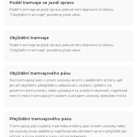
Podél tramvaje se jezdí vpravo
Podél tramvaje se jezdí vpravo, pokud není dopravní značkou
"Objíždění tramvaje" povolena jízda vlevo.
Objíždění tramvaje
Podél tramvaje se jezdí vpravo, pokud není dopravní značkou
"Objíždění tramvaje" povolena jízda vlevo.
Objíždění tramvajového pásu
Na tramvajový pás v úrovni vozovky se smí v podélném směru vjet
jen při objíždění, předjíždění, odbočování, otáčení, vjíždění na
pozemní komunikaci, nebo vyžadují-li to zvláštní okolnosti, například
není-li mezi tramvajovým pásem a okrajem vozovky dostatek místa
Přejíždění tramvajového pásu
Tramvajový pás zvýšený nad nebo snížený pod úroveň vozovky nebo
od vozovky jinak oddělený například obrubníkem se smí přejíždět jen
příčně, a to na místě k tomu přizpůsobeném.