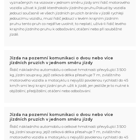
vyznačených na vozovce v jednom směru jízdy smí řidič motorového
vozidla užívat k jízdě kteréhokoliv jízdního pruhu.Pokud by vozidla
jedoucí současně ve všech jízdních pruzích bránila v jízdě rychleji
jedoucímu vozidlu, musí řidič jedoucí v levém krajním jízdním
pruhu tento pruh co nejdříve uvolnit; to neplatí, užívá-li řidič levého
krajního jízdního pruhu k odbočování, otáčení nebo při souběžné
jízdě.
Jízda na pozemní komunikaci o dvou nebo více
jízdních pruzích v jednom směru jízdy
Řidič nákladního automobilu o celkové hmotnosti převyšující 3 500
kg, jízdní soupravy, jejíž celková délka přesahuje 7 m, zvláštního
motorového vozidla a motocyklu s nejvyšší povolenou rychlostí do 45
km/h smí levý krajní jízdní pruh užít k jízdě, jen jestliže je to nutné k
objíždění, předjíždění, otáčení nebo odbočování.
Jízda na pozemní komunikaci o dvou nebo více
jízdních pruzích v jednom směru jízdy
Řidič nákladního automobilu o celkové hmotnosti převyšující 3 500
kg, jízdní soupravy, jejíž celková délka přesahuje 7 m, zvláštního
motorového vozidla a motocyklu s nejvyšší povolenou rychlostí do 45