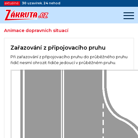
aktuálně:
30
uzavírek
,
24
nehod
Animace dopravních situací
Začátek reklamy
Konec reklamy
Zařazování z připojovacího pruhu
Při zařazování z připojovacího pruhu do průběžného pruhu
řidič nesmí ohrozit řidiče jedoucí v průběžném pruhu.