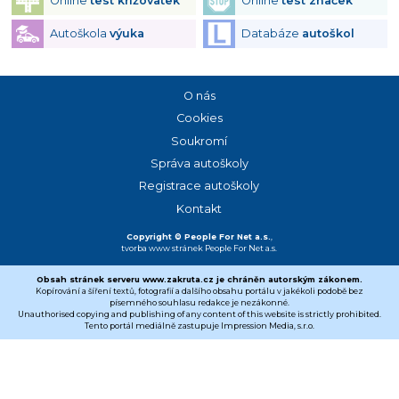
Online
test křižovatek
Online
test značek
Autoškola
výuka
Databáze
autoškol
O nás
Cookies
Soukromí
Správa autoškoly
Registrace autoškoly
Kontakt
Copyright © People For Net a.s.
,
tvorba www stránek
People For Net a.s.
Obsah stránek serveru www.zakruta.cz je chráněn autorským zákonem.
Kopírování a šíření textů, fotografií a dalšího obsahu portálu v jakékoli podobě bez
písemného souhlasu redakce je nezákonné.
Unauthorised copying and publishing of any content of this website is strictly prohibited.
Tento portál mediálně zastupuje Impression Media, s.r.o.