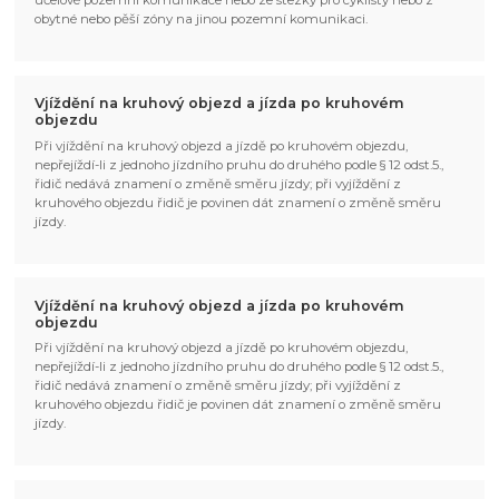
účelové pozemní komunikace nebo ze stezky pro cyklisty nebo z
obytné nebo pěší zóny na jinou pozemní komunikaci.
Vjíždění na kruhový objezd a jízda po kruhovém
objezdu
Při vjíždění na kruhový objezd a jízdě po kruhovém objezdu,
nepřejíždí-li z jednoho jízdního pruhu do druhého podle § 12 odst.5.,
řidič nedává znamení o změně směru jízdy; při vyjíždění z
kruhového objezdu řidič je povinen dát znamení o změně směru
jízdy.
Vjíždění na kruhový objezd a jízda po kruhovém
objezdu
Při vjíždění na kruhový objezd a jízdě po kruhovém objezdu,
nepřejíždí-li z jednoho jízdního pruhu do druhého podle § 12 odst.5.,
řidič nedává znamení o změně směru jízdy; při vyjíždění z
kruhového objezdu řidič je povinen dát znamení o změně směru
jízdy.