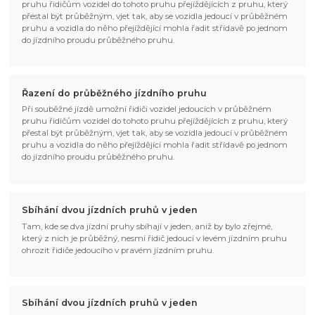
pruhu řidičům vozidel do tohoto pruhu přejíždějících z pruhu, který
přestal být průběžným, vjet tak, aby se vozidla jedoucí v průběžném
pruhu a vozidla do něho přejíždějící mohla řadit střídavě po jednom
do jízdního proudu průběžného pruhu.
Řazení do průběžného jízdního pruhu
Při souběžné jízdě umožní řidiči vozidel jedoucích v průběžném
pruhu řidičům vozidel do tohoto pruhu přejíždějících z pruhu, který
přestal být průběžným, vjet tak, aby se vozidla jedoucí v průběžném
pruhu a vozidla do něho přejíždějící mohla řadit střídavě po jednom
do jízdního proudu průběžného pruhu.
Sbíhání dvou jízdních pruhů v jeden
Tam, kde se dva jízdní pruhy sbíhají v jeden, aniž by bylo zřejmé,
který z nich je průběžný, nesmí řidič jedoucí v levém jízdním pruhu
ohrozit řidiče jedoucího v pravém jízdním pruhu.
Sbíhání dvou jízdních pruhů v jeden