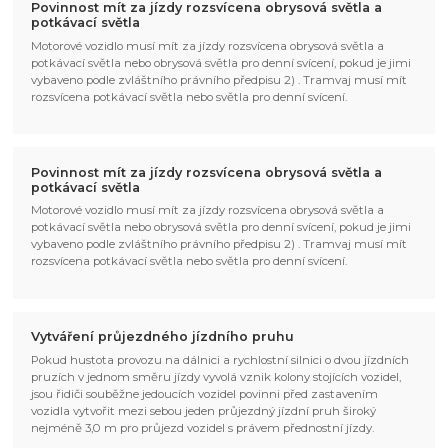
Povinnost mít za jízdy rozsvícena obrysová světla a
potkávací světla
Motorové vozidlo musí mít za jízdy rozsvícena obrysová světla a
potkávací světla nebo obrysová světla pro denní svícení, pokud je jimi
vybaveno podle zvláštního právního předpisu 2) . Tramvaj musí mít
rozsvícena potkávací světla nebo světla pro denní svícení.
Povinnost mít za jízdy rozsvícena obrysová světla a
potkávací světla
Motorové vozidlo musí mít za jízdy rozsvícena obrysová světla a
potkávací světla nebo obrysová světla pro denní svícení, pokud je jimi
vybaveno podle zvláštního právního předpisu 2) . Tramvaj musí mít
rozsvícena potkávací světla nebo světla pro denní svícení.
Vytváření průjezdného jízdního pruhu
Pokud hustota provozu na dálnici a rychlostní silnici o dvou jízdních
pruzích v jednom směru jízdy vyvolá vznik kolony stojících vozidel,
jsou řidiči souběžne jedoucích vozidel povinni před zastavením
vozidla vytvořit mezi sebou jeden průjezdný jízdní pruh široký
nejméně 3,0 m pro průjezd vozidel s právem přednostní jízdy.