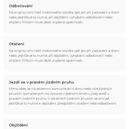
Odbočování
Na krajnici smí řidič motorového vozidla vjet jen při zastavení a stání
nebo, jestliže je to nutné, při objíždění, vyhýbání, odbočování nebo
otáčení. Přitom musí dbát zvýšené opatrnosti.
Otáčení
Na krajnici smí řidič motorového vozidla vjet jen při zastavení a stání
nebo, jestliže je to nutné, při objíždění, vyhýbání, odbočování nebo
otáčení. Přitom musí dbát zvýšené opatrnosti.
Jezdí se v pravém jízdním pruhu
Mimo obec se na pozemní komunikaci o dvou nebo více jízdních
pruzích vyznačených na vozovce v jednom směru jízdy jezdí v
pravém jízdním pruhu. V ostatních jízdních pruzích se smí jet,
jestliže je to nutné k objíždění, předjíždění, otáčení nebo odbočování.
Objíždění