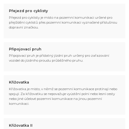
Přejezd pro cyklisty
Přejezd pro cyklisty je místo na pozemní komunikaci určené pro
přejíždění cyklistů přes pozemní komunikaci vyznačené příslušnou
dopravní značkou.
Připojovací pruh
Připojovací pruh je přídatný jízdní pruh určený pro zařazování
vozidel do jízdního proudu průběžného pruhu.
Křižovatka
Křižovatka je místo, v němž se pozemní komunikace protínají nebo
spojují. Za křižovatku se nepovažuje vyústění polní nebo lesní cesty
nebo jiné účelové pozemní komunikace na jinou pozemní
komunikaci.
Křižovatka II