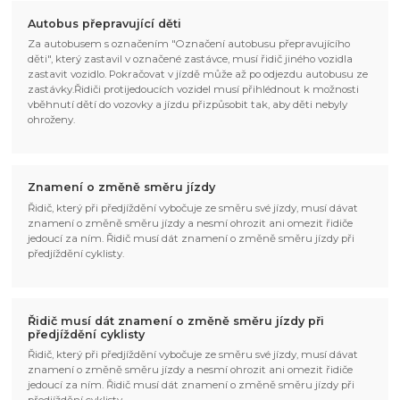
Autobus přepravující děti
Za autobusem s označením "Označení autobusu přepravujícího
děti", který zastavil v označené zastávce, musí řidič jiného vozidla
zastavit vozidlo. Pokračovat v jízdě může až po odjezdu autobusu ze
zastávky.Řidiči protijedoucích vozidel musí přihlédnout k možnosti
vběhnutí dětí do vozovky a jízdu přizpůsobit tak, aby děti nebyly
ohroženy.
Znamení o změně směru jízdy
Řidič, který při předjíždění vybočuje ze směru své jízdy, musí dávat
znamení o změně směru jízdy a nesmí ohrozit ani omezit řidiče
jedoucí za ním. Řidič musí dát znamení o změně směru jízdy při
předjíždění cyklisty.
Řidič musí dát znamení o změně směru jízdy při
předjíždění cyklisty
Řidič, který při předjíždění vybočuje ze směru své jízdy, musí dávat
znamení o změně směru jízdy a nesmí ohrozit ani omezit řidiče
jedoucí za ním. Řidič musí dát znamení o změně směru jízdy při