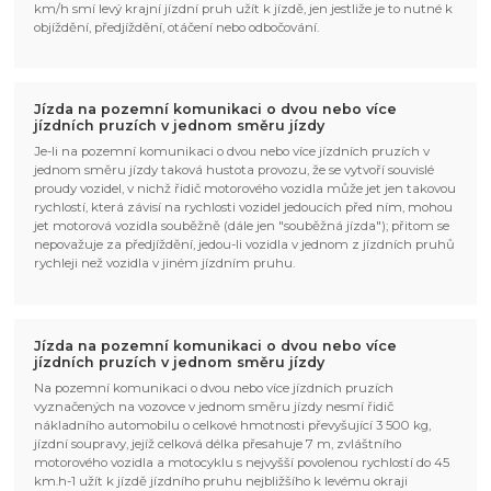
km/h smí levý krajní jízdní pruh užít k jízdě, jen jestliže je to nutné k
objíždění, předjíždění, otáčení nebo odbočování.
Jízda na pozemní komunikaci o dvou nebo více
jízdních pruzích v jednom směru jízdy
Je-li na pozemní komunikaci o dvou nebo více jízdních pruzích v
jednom směru jízdy taková hustota provozu, že se vytvoří souvislé
proudy vozidel, v nichž řidič motorového vozidla může jet jen takovou
rychlostí, která závisí na rychlosti vozidel jedoucích před ním, mohou
jet motorová vozidla souběžně (dále jen "souběžná jízda"); přitom se
nepovažuje za předjíždění, jedou-li vozidla v jednom z jízdních pruhů
rychleji než vozidla v jiném jízdním pruhu.
Jízda na pozemní komunikaci o dvou nebo více
jízdních pruzích v jednom směru jízdy
Na pozemní komunikaci o dvou nebo více jízdních pruzích
vyznačených na vozovce v jednom směru jízdy nesmí řidič
nákladního automobilu o celkové hmotnosti převyšující 3 500 kg,
jízdní soupravy, jejíž celková délka přesahuje 7 m, zvláštního
motorového vozidla a motocyklu s nejvyšší povolenou rychlostí do 45
km.h-1 užít k jízdě jízdního pruhu nejbližšího k levému okraji