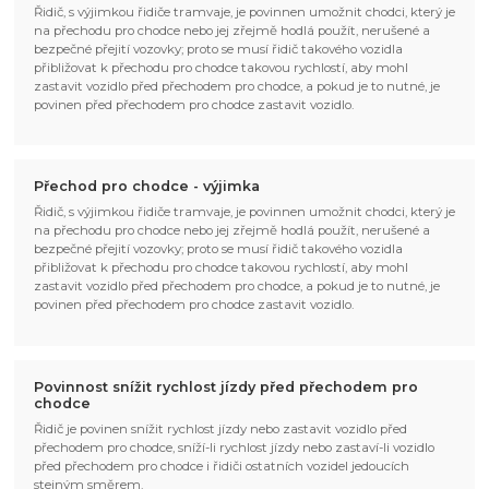
Řidič, s výjimkou řidiče tramvaje, je povinnen umožnit chodci, který je
na přechodu pro chodce nebo jej zřejmě hodlá použít, nerušené a
bezpečné přejití vozovky; proto se musí řidič takového vozidla
přibližovat k přechodu pro chodce takovou rychlostí, aby mohl
zastavit vozidlo před přechodem pro chodce, a pokud je to nutné, je
povinen před přechodem pro chodce zastavit vozidlo.
Přechod pro chodce - výjimka
Řidič, s výjimkou řidiče tramvaje, je povinnen umožnit chodci, který je
na přechodu pro chodce nebo jej zřejmě hodlá použít, nerušené a
bezpečné přejití vozovky; proto se musí řidič takového vozidla
přibližovat k přechodu pro chodce takovou rychlostí, aby mohl
zastavit vozidlo před přechodem pro chodce, a pokud je to nutné, je
povinen před přechodem pro chodce zastavit vozidlo.
Povinnost snížit rychlost jízdy před přechodem pro
chodce
Řidič je povinen snížit rychlost jízdy nebo zastavit vozidlo před
přechodem pro chodce, sníží-li rychlost jízdy nebo zastaví-li vozidlo
před přechodem pro chodce i řidiči ostatních vozidel jedoucích
stejným směrem.