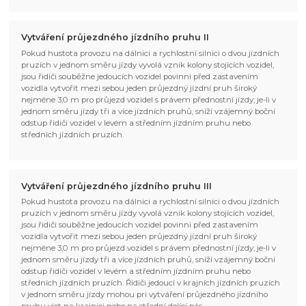
Vytváření průjezdného jízdního pruhu II
Pokud hustota provozu na dálnici a rychlostní silnici o dvou jízdních
pruzích v jednom směru jízdy vyvolá vznik kolony stojících vozidel,
jsou řidiči souběžne jedoucích vozidel povinni před zastavením
vozidla vytvořit mezi sebou jeden průjezdný jízdní pruh široký
nejméne 3,0 m pro průjezd vozidel s právem přednostní jízdy; je-li v
jednom směru jízdy tři a více jízdních pruhů, sníží vzájemný boční
odstup řidiči vozidel v levém a středním jízdním pruhu nebo
středních jízdních pruzích.
Vytváření průjezdného jízdního pruhu III
Pokud hustota provozu na dálnici a rychlostní silnici o dvou jízdních
pruzích v jednom směru jízdy vyvolá vznik kolony stojících vozidel,
jsou řidiči souběžne jedoucích vozidel povinni před zastavením
vozidla vytvořit mezi sebou jeden průjezdný jízdní pruh široký
nejméne 3,0 m pro průjezd vozidel s právem přednostní jízdy; je-li v
jednom směru jízdy tři a více jízdních pruhů, sníží vzájemný boční
odstup řidiči vozidel v levém a středním jízdním pruhu nebo
středních jízdních pruzích. Řidiči jedoucí v krajních jízdních pruzích
v jednom směru jízdy mohou pri vytváření průjezdného jízdního