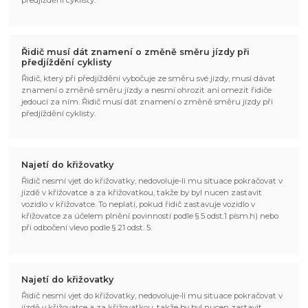
předjíždění cyklisty.
Řidič musí dát znamení o změně směru jízdy při
předjíždění cyklisty
Řidič, který při předjíždění vybočuje ze směru své jízdy, musí dávat
znamení o změně směru jízdy a nesmí ohrozit ani omezit řidiče
jedoucí za ním. Řidič musí dát znamení o změně směru jízdy při
předjíždění cyklisty.
Najetí do křižovatky
Řidič nesmí vjet do křižovatky, nedovoluje-li mu situace pokračovat v
jízdě v křižovatce a za křižovatkou, takže by byl nucen zastavit
vozidlo v křižovatce. To neplatí, pokud řidič zastavuje vozidlo v
křižovatce za účelem plnění povinností podle § 5 odst.1 písm.h) nebo
při odbočení vlevo podle § 21 odst. 5.
Najetí do křižovatky
Řidič nesmí vjet do křižovatky, nedovoluje-li mu situace pokračovat v
jízdě v křižovatce a za křižovatkou, takže by byl nucen zastavit