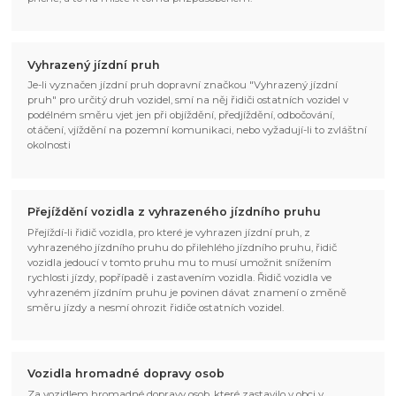
Vyhrazený jízdní pruh
Je-li vyznačen jízdní pruh dopravní značkou "Vyhrazený jízdní
pruh" pro určitý druh vozidel, smí na něj řidiči ostatních vozidel v
podélném směru vjet jen při objíždění, předjíždění, odbočování,
otáčení, vjíždění na pozemní komunikaci, nebo vyžadují-li to zvláštní
okolnosti
Přejíždění vozidla z vyhrazeného jízdního pruhu
Přejíždí-li řidič vozidla, pro které je vyhrazen jízdní pruh, z
vyhrazeného jízdního pruhu do přilehlého jízdního pruhu, řidič
vozidla jedoucí v tomto pruhu mu to musí umožnit snížením
rychlosti jízdy, popřípadě i zastavením vozidla. Řidič vozidla ve
vyhrazeném jízdním pruhu je povinen dávat znamení o změně
směru jízdy a nesmí ohrozit řidiče ostatních vozidel.
Vozidla hromadné dopravy osob
Za vozidlem hromadné dopravy osob, které zastavilo v obci v