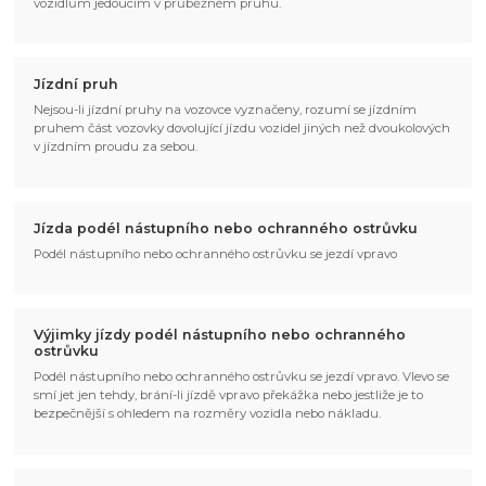
vozidlům jedoucím v průběžném pruhu.
Jízdní pruh
Nejsou-li jízdní pruhy na vozovce vyznačeny, rozumí se jízdním
pruhem část vozovky dovolující jízdu vozidel jiných než dvoukolových
v jízdním proudu za sebou.
Jízda podél nástupního nebo ochranného ostrůvku
Podél nástupního nebo ochranného ostrůvku se jezdí vpravo
Výjimky jízdy podél nástupního nebo ochranného
ostrůvku
Podél nástupního nebo ochranného ostrůvku se jezdí vpravo. Vlevo se
smí jet jen tehdy, brání-li jízdě vpravo překážka nebo jestliže je to
bezpečnější s ohledem na rozměry vozidla nebo nákladu.