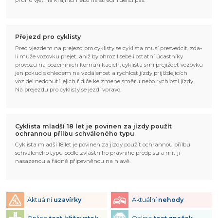
pruhu vjet na krajnici nebo na střední delící pás.
Přejezd pro cyklisty
Pred vjezdem na prejezd pro cyklisty se cyklista musí presvedcit, zda-
li muže vozovku prejet, aniž by ohrozil sebe i ostatní úcastníky
provozu na pozemních komunikacích, cyklista smí prejíždet vozovku
jen pokud s ohledem na vzdálenost a rychlost jízdy prijíždejících
vozidel nedonutí jejich řidiče ke zmene směru nebo rychlosti jízdy.
Na prejezdu pro cyklisty se jezdí vpravo.
Cyklista mladší 18 let je povinen za jízdy použít
ochrannou přílbu schváleného typu
Cyklista mladší 18 let je povinen za jízdy použít ochrannou přílbu
schváleného typu podle zvláštního právního předpisu a mít ji
nasazenou a řádně připevněnou na hlavě.
Aktuální
uzavírky
Aktuální
nehody