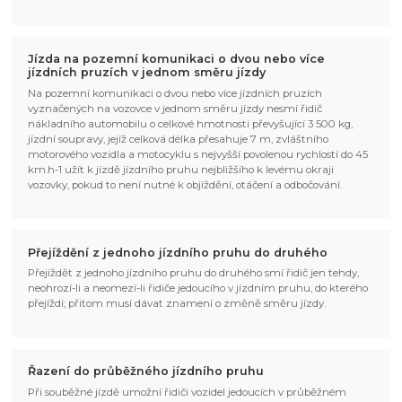
Jízda na pozemní komunikaci o dvou nebo více
jízdních pruzích v jednom směru jízdy
Na pozemní komunikaci o dvou nebo více jízdních pruzích
vyznačených na vozovce v jednom směru jízdy nesmí řidič
nákladního automobilu o celkové hmotnosti převyšující 3 500 kg,
jízdní soupravy, jejíž celková délka přesahuje 7 m, zvláštního
motorového vozidla a motocyklu s nejvyšší povolenou rychlostí do 45
km.h-1 užít k jízdě jízdního pruhu nejbližšího k levému okraji
vozovky, pokud to není nutné k objíždění, otáčení a odbočování.
Přejíždění z jednoho jízdního pruhu do druhého
Přejíždět z jednoho jízdního pruhu do druhého smí řidič jen tehdy,
neohrozí-li a neomezí-li řidiče jedoucího v jízdním pruhu, do kterého
přejíždí; přitom musí dávat znamení o změně směru jízdy.
Řazení do průběžného jízdního pruhu
Při souběžné jízdě umožní řidiči vozidel jedoucích v průběžném