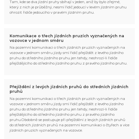
Tam, kde se dva jízdní pruhy sbíhají v jeden, aniž by bylo zřejmé,
který z nich je průběžný, nesmí řidič jedoucí v levém jízdním pruhu
ohrozit řidiče jedoucího v pravém jízdním pruhu.
Komunikace o třech jízdních pruzích vyznačených na
vozovce v jednom směru
Na pozemní komunikaci o třech jízdních pruzích vyznačených na
vozovce v jednom směru jízdy smí řidič přejíždět z levého jízdního
pruhu do středního jízdního pruhu jen tehdy, neohrozí-li řidiče
přejíždějícího do středního jízdního pruhu z pravého jízdního pruhu.
Přejíždění z levých jízdních pruhů do středních jízdních
pruhů
Na pozemní komunikaci o třech jízdních pruzích vyznačených na
vozovce v jednom směru jízdy smí řidič přejíždět z levého jízdního
pruhu do středního jízdního pruhu jen tehdy, neohrozí-li řidiče
přejíždějícího do středního jízdního pruhu z pravého jízdního
pruhu.Obdobně se postupuje při přejíždění z levých jízdních pruhů
do středních jízdních pruhů na pozemní komunikaci o čtyřech a více
jízdních pruzích vyznačených na vozovce.