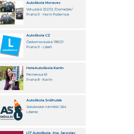
Autoškola Moravec
Votuzská 322/12 /Domeček/
Praha 9 - Horní Počernice
Autoškola CZ
Českomoravská 1181/21
Praha 9 - Libeň
HeleAutoškola Karlín
Pernerova 61
Praha 8 - Karlín
Autoškola Sněhulák
Sokolovské náměstí 264
Liberec
L17 Autoškola -Ing. Jaroslav