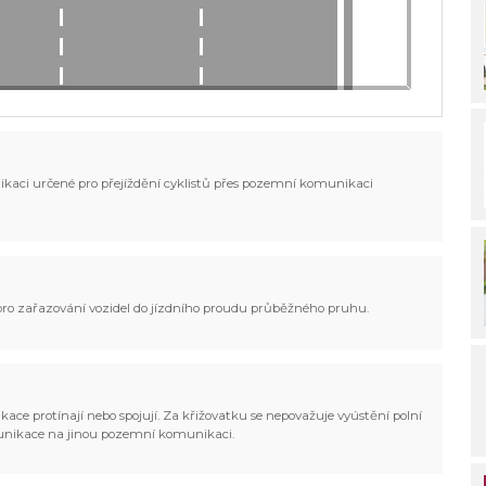
ikaci určené pro přejíždění cyklistů přes pozemní komunikaci
 pro zařazování vozidel do jízdního proudu průběžného pruhu.
ce protínají nebo spojují. Za křižovatku se nepovažuje vyústění polní
munikace na jinou pozemní komunikaci.