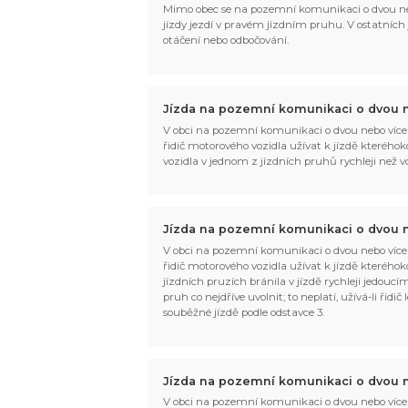
Mimo obec se na pozemní komunikaci o dvou ne
jízdy jezdí v pravém jízdním pruhu. V ostatních jí
otáčení nebo odbočování.
Jízda na pozemní komunikaci o dvou n
V obci na pozemní komunikaci o dvou nebo více
řidič motorového vozidla užívat k jízdě kteréhoko
vozidla v jednom z jízdních pruhů rychleji než 
Jízda na pozemní komunikaci o dvou n
V obci na pozemní komunikaci o dvou nebo více
řidič motorového vozidla užívat k jízdě kteréhok
jízdních pruzích bránila v jízdě rychleji jedouc
pruh co nejdříve uvolnit; to neplatí, užívá-li řid
souběžné jízdě podle odstavce 3.
Jízda na pozemní komunikaci o dvou n
V obci na pozemní komunikaci o dvou nebo více