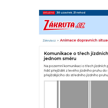
aktuálně:
30
uzavírek
,
21
nehod
Animace dopravních situa
Zákruta.cz
>
Komunikace o třech jízdníc
jednom směru
Na pozemní komunikaci o třech jízdních 
řidič přejíždět z levého jízdního pruhu do 
přejíždějícího do středního jízdního pruh