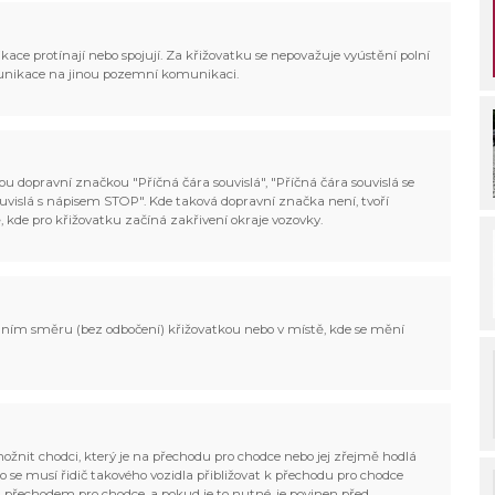
ce protínají nebo spojují. Za křižovatku se nepovažuje vyústění polní
munikace na jinou pozemní komunikaci.
u dopravní značkou "Příčná čára souvislá", "Příčná čára souvislá se
ouvislá s nápisem STOP". Kde taková dopravní značka není, tvoří
, kde pro křižovatku začíná zakřivení okraje vozovky.
odním směru (bez odbočení) křižovatkou nebo v místě, kde se mění
možnit chodci, který je na přechodu pro chodce nebo jej zřejmě hodlá
to se musí řidič takového vozidla přibližovat k přechodu pro chodce
d přechodem pro chodce, a pokud je to nutné, je povinen před