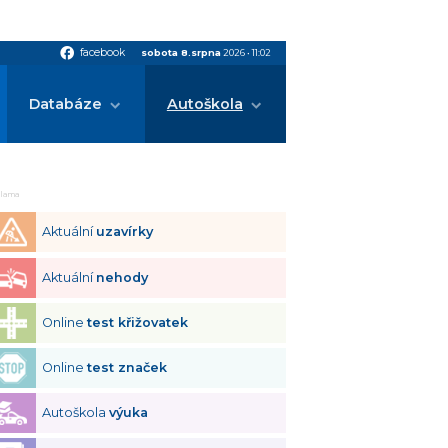
facebook
facebook
sobota 8.srpna
2026
•
11:02
Databáze
Autoškola
klama
Aktuální
uzavírky
Aktuální
nehody
Online
test křižovatek
Online
test značek
Autoškola
výuka