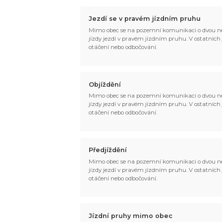
Jezdí se v pravém jízdním pruhu
Mimo obec se na pozemní komunikaci o dvou ne
jízdy jezdí v pravém jízdním pruhu. V ostatních jí
otáčení nebo odbočování.
Objíždění
Mimo obec se na pozemní komunikaci o dvou ne
jízdy jezdí v pravém jízdním pruhu. V ostatních jí
otáčení nebo odbočování.
Předjíždění
Mimo obec se na pozemní komunikaci o dvou ne
jízdy jezdí v pravém jízdním pruhu. V ostatních jí
otáčení nebo odbočování.
Jízdní pruhy mimo obec