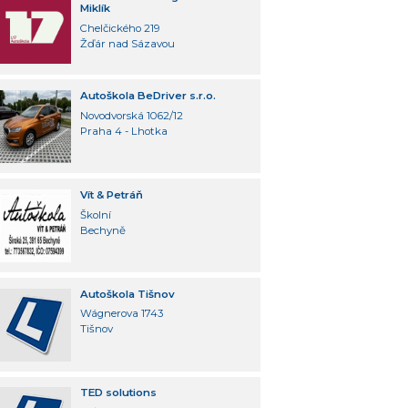
Miklík
Chelčického 219
Žďár nad Sázavou
Autoškola BeDriver s.r.o.
Novodvorská 1062/12
Praha 4 - Lhotka
Vít & Petráň
Školní
Bechyně
Autoškola Tišnov
Wágnerova 1743
Tišnov
TED solutions