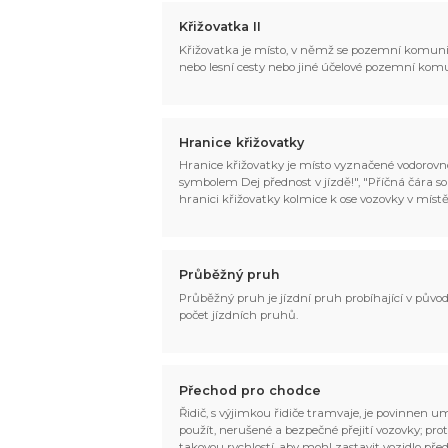
Křižovatka II
Křižovatka je místo, v němž se pozemní komunika
nebo lesní cesty nebo jiné účelové pozemní ko
Hranice křižovatky
Hranice křižovatky je místo vyznačené vodorovno
symbolem Dej přednost v jízdě!", "Příčná čára s
hranici křižovatky kolmice k ose vozovky v místě
Průběžný pruh
Průběžný pruh je jízdní pruh probíhající v pův
počet jízdních pruhů.
Přechod pro chodce
Řidič, s výjimkou řidiče tramvaje, je povinnen u
použít, nerušené a bezpečné přejití vozovky; pro
takovou rychlostí, aby mohl zastavit vozidlo pře