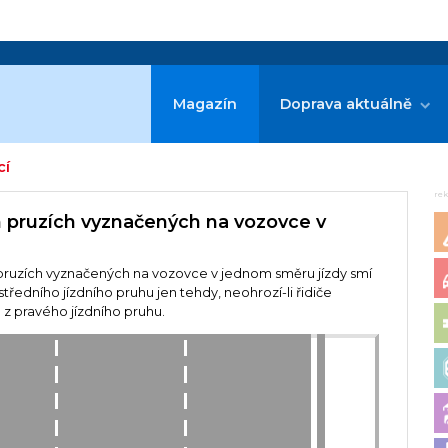
Magazín
Doprava aktuálně
cí
re
h pruzích vyznačených na vozovce v
pruzích vyznačených na vozovce v jednom směru jízdy smí
středního jízdního pruhu jen tehdy, neohrozí-li řidiče
u z pravého jízdního pruhu.