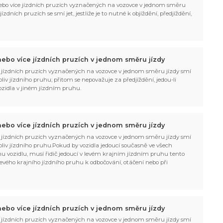
bo více jízdních pruzích vyznačených na vozovce v jednom směru
zdních pruzích se smí jet, jestliže je to nutné k objíždění, předjíždění,
ebo více jízdních pruzích v jednom směru jízdy
 jízdních pruzích vyznačených na vozovce v jednom směru jízdy smí
liv jízdního pruhu; přitom se nepovažuje za předjíždění, jedou-li
vozidla v jiném jízdním pruhu.
ebo více jízdních pruzích v jednom směru jízdy
 jízdních pruzích vyznačených na vozovce v jednom směru jízdy smí
oliv jízdního pruhu.Pokud by vozidla jedoucí současně ve všech
ímu vozidlu, musí řidič jedoucí v levém krajním jízdním pruhu tento
ič levého krajního jízdního pruhu k odbočování, otáčení nebo při
ebo více jízdních pruzích v jednom směru jízdy
 jízdních pruzích vyznačených na vozovce v jednom směru jízdy smí