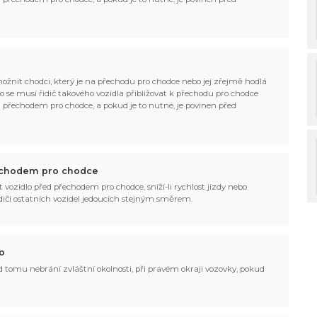
možnit chodci, který je na přechodu pro chodce nebo jej zřejmě hodlá
to se musí řidič takového vozidla přibližovat k přechodu pro chodce
d přechodem pro chodce, a pokud je to nutné, je povinen před
přechodem pro chodce
it vozidlo před přechodem pro chodce, sníží-li rychlost jízdy nebo
idiči ostatních vozidel jedoucích stejným směrem.
o
 tomu nebrání zvláštní okolnosti, při pravém okraji vozovky, pokud