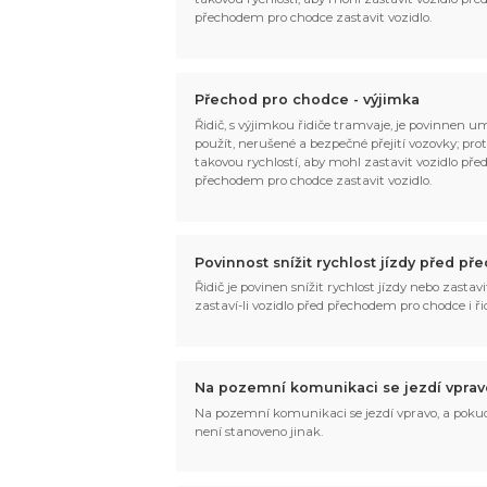
přechodem pro chodce zastavit vozidlo.
Přechod pro chodce - výjimka
Řidič, s výjimkou řidiče tramvaje, je povinnen u
použít, nerušené a bezpečné přejití vozovky; pro
takovou rychlostí, aby mohl zastavit vozidlo pře
přechodem pro chodce zastavit vozidlo.
Povinnost snížit rychlost jízdy před 
Řidič je povinen snížit rychlost jízdy nebo zastav
zastaví-li vozidlo před přechodem pro chodce i ř
Na pozemní komunikaci se jezdí vprav
Na pozemní komunikaci se jezdí vpravo, a pokud
není stanoveno jinak.