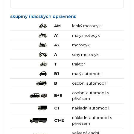
skupiny řidičských oprávnění:
AM
lehký motocykl
A1
malý motocykl
A2
motocykl
A
silný motocykl
T
traktor
B1
malý automobil
B
osobní automobil
osobní automobil s
B+E
přívěsem
C1
nákladní automobil
nákladní automobil s
C1+E
přívěsem
velký nákladní