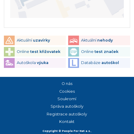
Aktuální
uzavírky
Aktuální
nehody
Online
test křižovatek
Online
test značek
Autoškola
výuka
Databáze
autoškol
O nás
Cookies
Soukromí
Správa autoškoly
Registrace autoškoly
Kontakt
Copyright © People For Net a.s.
,