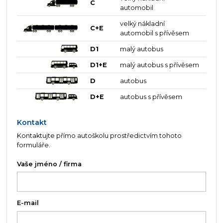
C
automobil
velký nákladní
C+E
automobil s přívěsem
D1
malý autobus
D1+E
malý autobus s přívěsem
D
autobus
D+E
autobus s přívěsem
Kontakt
Kontaktujte přímo autoškolu prostředictvím tohoto
formuláře.
Vaše jméno / firma
E-mail