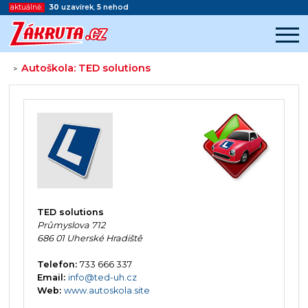
aktuálně:
30
uzavírek
,
5
nehod
Autoškola: TED solutions
>
Začátek reklamy
Konec reklamy
TED solutions
Průmyslova 712
686 01 Uherské Hradiště
Telefon:
733 666 337
Email:
info@ted-uh.cz
Web:
www.autoskola.site