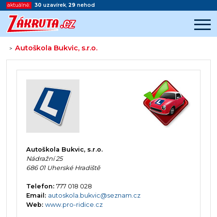
aktuálně:
30
uzavírek
,
29
nehod
Autoškola Bukvic, s.r.o.
>
Začátek reklamy
Konec reklamy
Autoškola Bukvic, s.r.o.
Nádražní 25
686 01 Uherské Hradiště
Telefon:
777 018 028
Email:
autoskola.bukvic@seznam.cz
Web:
www.pro-ridice.cz