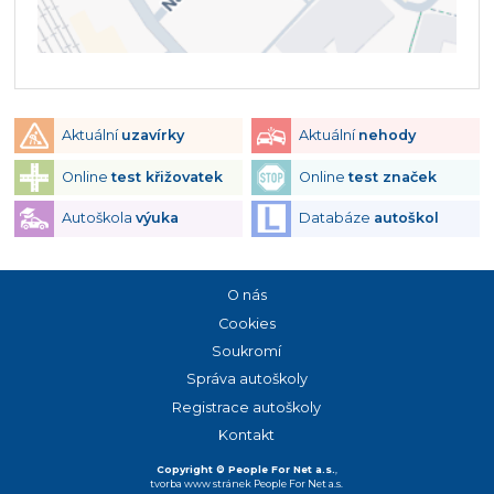
Aktuální
uzavírky
Aktuální
nehody
Online
test křižovatek
Online
test značek
Autoškola
výuka
Databáze
autoškol
O nás
Cookies
Soukromí
Správa autoškoly
Registrace autoškoly
Kontakt
Copyright © People For Net a.s.
,
tvorba www stránek
People For Net a.s.