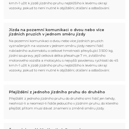
km.h-1 užít k jízdě jízdního pruhu nejbližšího k levému okraji
vozovky, pokud to není nutné k objíždění, otáčení a odbočování.
Jízda na pozemní komunikaci o dvou nebo více
jízdních pruzích v jednom směru jízdy
Na pozemní komunikaci o dvou nebo více jízdních pruzích
vyznačených na vozovce v jednom směru jízdy nesmí řidič
nákladního automobilu o celkové hmotnosti převyšující 3 500 kg,
jízdní soupravy, jejíž celková délka přesahuje 7 m, zvláštního
motorového vozidla a motocyklu s nejvyšší povolenou rychlostí do 45
km.h-1 užít k jízdě jízdního pruhu nejbližšího k levému okraji
vozovky, pokud to není nutné k objíždění, otáčení a odbočování.
Přejíždění z jednoho jízdního pruhu do druhého
Přejíždět z jednoho jízdního pruhu do druhého smí řidič jen tehdy,
neohrozí-li a neomezí-li řidiče jedoucího v jízdním pruhu, do kterého
přejíždí; přitom musí dávat znamení o změně směru jízdy.