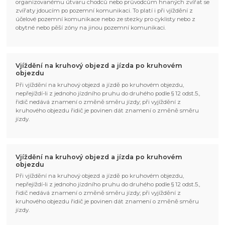
organizovanému útvaru chodců nebo průvodcům hnaných zvířat se
zvířaty jdoucím po pozemní komunikaci. To platí i při vjíždění z
účelové pozemní komunikace nebo ze stezky pro cyklisty nebo z
obytné nebo pěší zóny na jinou pozemní komunikaci.
Vjíždění na kruhový objezd a jízda po kruhovém
objezdu
Při vjíždění na kruhový objezd a jízdě po kruhovém objezdu,
nepřejíždí-li z jednoho jízdního pruhu do druhého podle § 12 odst.5.,
řidič nedává znamení o změně směru jízdy; při vyjíždění z
kruhového objezdu řidič je povinen dát znamení o změně směru
jízdy.
Vjíždění na kruhový objezd a jízda po kruhovém
objezdu
Při vjíždění na kruhový objezd a jízdě po kruhovém objezdu,
nepřejíždí-li z jednoho jízdního pruhu do druhého podle § 12 odst.5.,
řidič nedává znamení o změně směru jízdy; při vyjíždění z
kruhového objezdu řidič je povinen dát znamení o změně směru
jízdy.