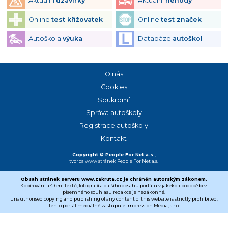
Aktuální
uzavírky
Aktuální
nehody
Online
test křižovatek
Online
test značek
Autoškola
výuka
Databáze
autoškol
O nás
Cookies
Soukromí
Správa autoškoly
Registrace autoškoly
Kontakt
Copyright © People For Net a.s.
,
tvorba www stránek
People For Net a.s.
Obsah stránek serveru www.zakruta.cz je chráněn autorským zákonem.
Kopírování a šíření textů, fotografií a dalšího obsahu portálu v jakékoli podobě bez
písemného souhlasu redakce je nezákonné.
Unauthorised copying and publishing of any content of this website is strictly prohibited.
Tento portál mediálně zastupuje Impression Media, s.r.o.