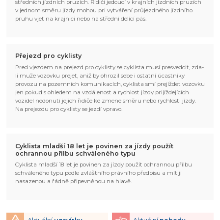
středních jízdních pruzích. Řidiči jedoucí v krajních jízdních pruzích
v jednom směru jízdy mohou pri vytváření průjezdného jízdního
pruhu vjet na krajnici nebo na střední delící pás.
Přejezd pro cyklisty
Pred vjezdem na prejezd pro cyklisty se cyklista musí presvedcit, zda-
li muže vozovku prejet, aniž by ohrozil sebe i ostatní úcastníky
provozu na pozemních komunikacích, cyklista smí prejíždet vozovku
jen pokud s ohledem na vzdálenost a rychlost jízdy prijíždejících
vozidel nedonutí jejich řidiče ke zmene směru nebo rychlosti jízdy.
Na prejezdu pro cyklisty se jezdí vpravo.
Cyklista mladší 18 let je povinen za jízdy použít
ochrannou přílbu schváleného typu
Cyklista mladší 18 let je povinen za jízdy použít ochrannou přílbu
schváleného typu podle zvláštního právního předpisu a mít ji
nasazenou a řádně připevněnou na hlavě.