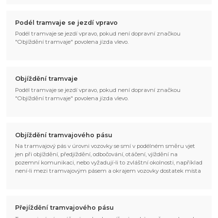
Podél tramvaje se jezdí vpravo
Podél tramvaje se jezdí vpravo, pokud není dopravní značkou
"Objíždění tramvaje" povolena jízda vlevo.
Objíždění tramvaje
Podél tramvaje se jezdí vpravo, pokud není dopravní značkou
"Objíždění tramvaje" povolena jízda vlevo.
Objíždění tramvajového pásu
Na tramvajový pás v úrovni vozovky se smí v podélném směru vjet
jen při objíždění, předjíždění, odbočování, otáčení, vjíždění na
pozemní komunikaci, nebo vyžadují-li to zvláštní okolnosti, například
není-li mezi tramvajovým pásem a okrajem vozovky dostatek místa
Přejíždění tramvajového pásu