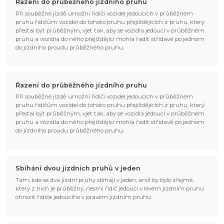
Řazení do průběžného jízdního pruhu
Při souběžné jízdě umožní řidiči vozidel jedoucích v průběžném
pruhu řidičům vozidel do tohoto pruhu přejíždějících z pruhu, který
přestal být průběžným, vjet tak, aby se vozidla jedoucí v průběžném
pruhu a vozidla do něho přejíždějící mohla řadit střídavě po jednom
do jízdního proudu průběžného pruhu.
Řazení do průběžného jízdního pruhu
Při souběžné jízdě umožní řidiči vozidel jedoucích v průběžném
pruhu řidičům vozidel do tohoto pruhu přejíždějících z pruhu, který
přestal být průběžným, vjet tak, aby se vozidla jedoucí v průběžném
pruhu a vozidla do něho přejíždějící mohla řadit střídavě po jednom
do jízdního proudu průběžného pruhu.
Sbíhání dvou jízdních pruhů v jeden
Tam, kde se dva jízdní pruhy sbíhají v jeden, aniž by bylo zřejmé,
který z nich je průběžný, nesmí řidič jedoucí v levém jízdním pruhu
ohrozit řidiče jedoucího v pravém jízdním pruhu.