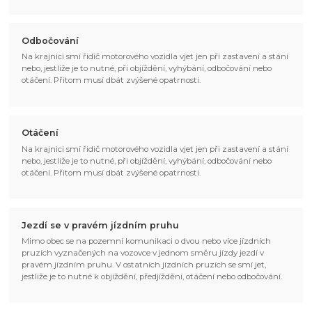
Odbočování
Na krajnici smí řidič motorového vozidla vjet jen při zastavení a stání
nebo, jestliže je to nutné, při objíždění, vyhýbání, odbočování nebo
otáčení. Přitom musí dbát zvýšené opatrnosti.
Otáčení
Na krajnici smí řidič motorového vozidla vjet jen při zastavení a stání
nebo, jestliže je to nutné, při objíždění, vyhýbání, odbočování nebo
otáčení. Přitom musí dbát zvýšené opatrnosti.
Jezdí se v pravém jízdním pruhu
Mimo obec se na pozemní komunikaci o dvou nebo více jízdních
pruzích vyznačených na vozovce v jednom směru jízdy jezdí v
pravém jízdním pruhu. V ostatních jízdních pruzích se smí jet,
jestliže je to nutné k objíždění, předjíždění, otáčení nebo odbočování.