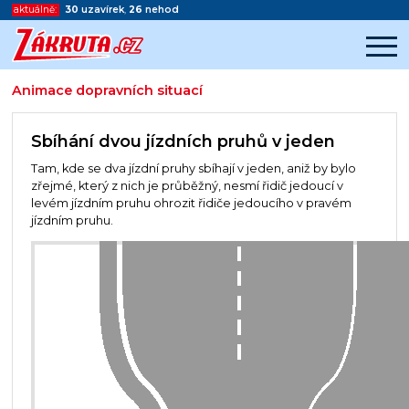
aktuálně:
30
uzavírek
,
26
nehod
Animace dopravních situací
Začátek reklamy
Konec reklamy
Sbíhání dvou jízdních pruhů v jeden
Tam, kde se dva jízdní pruhy sbíhají v jeden, aniž by bylo
zřejmé, který z nich je průběžný, nesmí řidič jedoucí v
levém jízdním pruhu ohrozit řidiče jedoucího v pravém
jízdním pruhu.