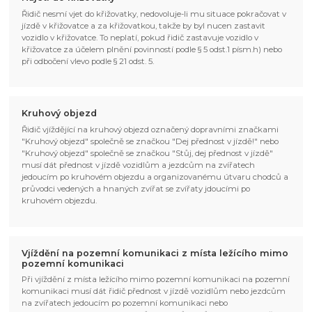
Řidič nesmí vjet do křižovatky, nedovoluje-li mu situace pokračovat v
jízdě v křižovatce a za křižovatkou, takže by byl nucen zastavit
vozidlo v křižovatce. To neplatí, pokud řidič zastavuje vozidlo v
křižovatce za účelem plnění povinností podle § 5 odst.1 písm.h) nebo
při odbočení vlevo podle § 21 odst. 5.
Kruhový objezd
Řidič vjíždějící na kruhový objezd označený dopravními značkami
"Kruhový objezd" společně se značkou "Dej přednost v jízdě!" nebo
"Kruhový objezd" společně se značkou "Stůj, dej přednost v jízdě"
musí dát přednost v jízdě vozidlům a jezdcům na zvířatech
jedoucím po kruhovém objezdu a organizovanému útvaru chodců a
průvodci vedených a hnaných zvířat se zvířaty jdoucími po
kruhovém objezdu.
Vjíždění na pozemní komunikaci z místa ležícího mimo
pozemní komunikaci
Při vjíždění z místa ležícího mimo pozemní komunikaci na pozemní
komunikaci musí dát řidič přednost v jízdě vozidlům nebo jezdcům
na zvířatech jedoucím po pozemní komunikaci nebo