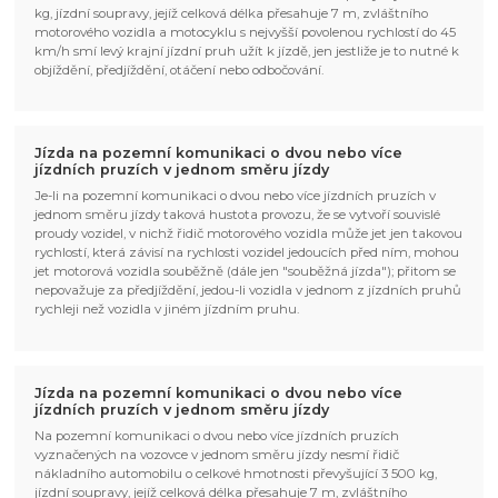
kg, jízdní soupravy, jejíž celková délka přesahuje 7 m, zvláštního
motorového vozidla a motocyklu s nejvyšší povolenou rychlostí do 45
km/h smí levý krajní jízdní pruh užít k jízdě, jen jestliže je to nutné k
objíždění, předjíždění, otáčení nebo odbočování.
Jízda na pozemní komunikaci o dvou nebo více
jízdních pruzích v jednom směru jízdy
Je-li na pozemní komunikaci o dvou nebo více jízdních pruzích v
jednom směru jízdy taková hustota provozu, že se vytvoří souvislé
proudy vozidel, v nichž řidič motorového vozidla může jet jen takovou
rychlostí, která závisí na rychlosti vozidel jedoucích před ním, mohou
jet motorová vozidla souběžně (dále jen "souběžná jízda"); přitom se
nepovažuje za předjíždění, jedou-li vozidla v jednom z jízdních pruhů
rychleji než vozidla v jiném jízdním pruhu.
Jízda na pozemní komunikaci o dvou nebo více
jízdních pruzích v jednom směru jízdy
Na pozemní komunikaci o dvou nebo více jízdních pruzích
vyznačených na vozovce v jednom směru jízdy nesmí řidič
nákladního automobilu o celkové hmotnosti převyšující 3 500 kg,
jízdní soupravy, jejíž celková délka přesahuje 7 m, zvláštního