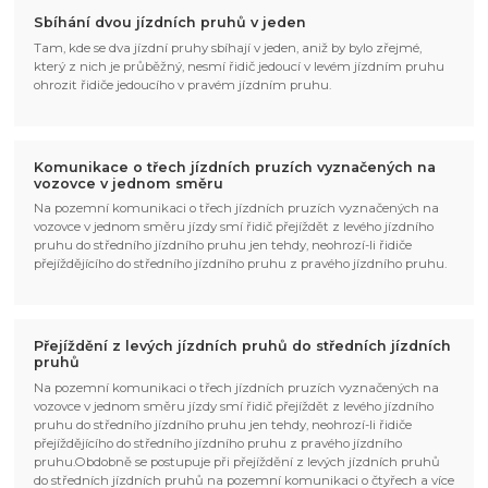
Sbíhání dvou jízdních pruhů v jeden
Tam, kde se dva jízdní pruhy sbíhají v jeden, aniž by bylo zřejmé,
který z nich je průběžný, nesmí řidič jedoucí v levém jízdním pruhu
ohrozit řidiče jedoucího v pravém jízdním pruhu.
Komunikace o třech jízdních pruzích vyznačených na
vozovce v jednom směru
Na pozemní komunikaci o třech jízdních pruzích vyznačených na
vozovce v jednom směru jízdy smí řidič přejíždět z levého jízdního
pruhu do středního jízdního pruhu jen tehdy, neohrozí-li řidiče
přejíždějícího do středního jízdního pruhu z pravého jízdního pruhu.
Přejíždění z levých jízdních pruhů do středních jízdních
pruhů
Na pozemní komunikaci o třech jízdních pruzích vyznačených na
vozovce v jednom směru jízdy smí řidič přejíždět z levého jízdního
pruhu do středního jízdního pruhu jen tehdy, neohrozí-li řidiče
přejíždějícího do středního jízdního pruhu z pravého jízdního
pruhu.Obdobně se postupuje při přejíždění z levých jízdních pruhů
do středních jízdních pruhů na pozemní komunikaci o čtyřech a více