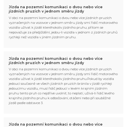
Jízda na pozemní komunikaci o dvou nebo více
jízdních pruzích v jednom směru jízdy
V obci na pozemní komunikaci o dvou nebo více jízdních pruzích
vyznačených na vozovce v jednom směru jízdy smí řidič motorového
vozidla užívat k jízdě kteréhokoliv jízdního pruhu; přitom se
nepovažuje za předjíždění, jedou-li vozidla v jednom z jízdních pruhů
rychleji než vozidla v jiném jízdním pruhu.
Jízda na pozemní komunikaci o dvou nebo více
jízdních pruzích v jednom směru jízdy
V obci na pozemní komunikaci o dvou nebo více jízdních pruzích
vyznačených na vozovce v jednom směru jízdy smí řidič motorového
vozidla užívat k jízdě kteréhokoliv jízdního pruhu.Pokud by vozidla
jedoucí současně ve všech jízdních pruzích bránila v jízdě rychleji
jedoucímu vozidlu, musí řidič jedoucí v levém krajním jízdním
pruhu tento pruh co nejdříve uvolnit; to neplatí, užívá-li řidič levého
krajního jízdního pruhu k odbočování, otáčení nebo při souběžné
jízdě podle odstavce 3.
Jízda na pozemní komunikaci o dvou nebo více