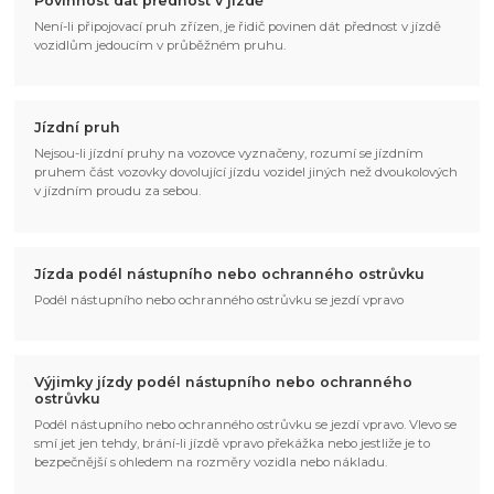
Povinnost dát přednost v jízdě
Není-li připojovací pruh zřízen, je řidič povinen dát přednost v jízdě
vozidlům jedoucím v průběžném pruhu.
Jízdní pruh
Nejsou-li jízdní pruhy na vozovce vyznačeny, rozumí se jízdním
pruhem část vozovky dovolující jízdu vozidel jiných než dvoukolových
v jízdním proudu za sebou.
Jízda podél nástupního nebo ochranného ostrůvku
Podél nástupního nebo ochranného ostrůvku se jezdí vpravo
Výjimky jízdy podél nástupního nebo ochranného
ostrůvku
Podél nástupního nebo ochranného ostrůvku se jezdí vpravo. Vlevo se
smí jet jen tehdy, brání-li jízdě vpravo překážka nebo jestliže je to
bezpečnější s ohledem na rozměry vozidla nebo nákladu.