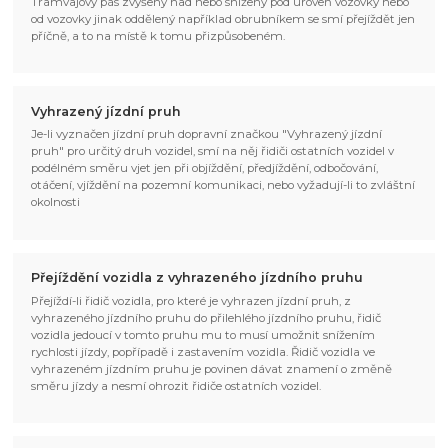
Tramvajový pás zvýšený nad nebo snížený pod úroveň vozovky nebo
od vozovky jinak oddělený například obrubníkem se smí přejíždět jen
příčně, a to na místě k tomu přizpůsobeném.
Vyhrazený jízdní pruh
Je-li vyznačen jízdní pruh dopravní značkou "Vyhrazený jízdní
pruh" pro určitý druh vozidel, smí na něj řidiči ostatních vozidel v
podélném směru vjet jen při objíždění, předjíždění, odbočování,
otáčení, vjíždění na pozemní komunikaci, nebo vyžadují-li to zvláštní
okolnosti
Přejíždění vozidla z vyhrazeného jízdního pruhu
Přejíždí-li řidič vozidla, pro které je vyhrazen jízdní pruh, z
vyhrazeného jízdního pruhu do přilehlého jízdního pruhu, řidič
vozidla jedoucí v tomto pruhu mu to musí umožnit snížením
rychlosti jízdy, popřípadě i zastavením vozidla. Řidič vozidla ve
vyhrazeném jízdním pruhu je povinen dávat znamení o změně
směru jízdy a nesmí ohrozit řidiče ostatních vozidel.