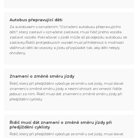
Autobus přepravující děti
Za autobusem s označením "Označení autobusu přepravujícího
děti", který zastavil v označené zastávce, musí řidič jiného vozidla
zastavit vozidlo. Pokračovat v jízdě může až po odjezdu autobusu ze
zastávky.Řidiči protijedoucích vozidel musí přihlédnout k možnosti
vběhnutí dětí do vozovky a jízdu přizpůsobit tak, aby děti nebyly
ohroženy.
Znamení o změně směru jízdy
Řidič, který při předjíždění vybočuje ze směru své jízdy, musí dávat
znamení o změně směru jízdy a nesmí ohrozit ani omezit řidiče
jedoucí za ním. Řidič musí dát znamení o změně směru jízdy při
předjíždění cyklisty.
Řidič musí dát znamení o změně směru jízdy při
předjíždění cyklisty
Řidič, který při předjíždění vybočuje ze směru své jízdy, musí dávat