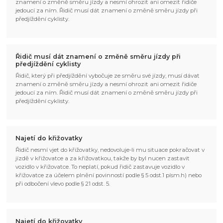
znamení o změně směru jízdy a nesmí ohrozit ani omezit řidiče
jedoucí za ním. Řidič musí dát znamení o změně směru jízdy při
předjíždění cyklisty.
Řidič musí dát znamení o změně směru jízdy při
předjíždění cyklisty
Řidič, který při předjíždění vybočuje ze směru své jízdy, musí dávat
znamení o změně směru jízdy a nesmí ohrozit ani omezit řidiče
jedoucí za ním. Řidič musí dát znamení o změně směru jízdy při
předjíždění cyklisty.
Najetí do křižovatky
Řidič nesmí vjet do křižovatky, nedovoluje-li mu situace pokračovat v
jízdě v křižovatce a za křižovatkou, takže by byl nucen zastavit
vozidlo v křižovatce. To neplatí, pokud řidič zastavuje vozidlo v
křižovatce za účelem plnění povinností podle § 5 odst.1 písm.h) nebo
při odbočení vlevo podle § 21 odst. 5.
Najetí do křižovatky