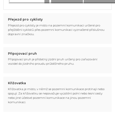
Přejezd pro cyklisty
Přejezd pro cyklisty je místo na pozemní komunikaci určené pro
přejíždění cyklistů přes pozemní komunikaci vyznačené příslušnou
dopravní značkou.
Připojovací pruh
Připojovací pruh je přídatný jízdní pruh určený pro zařazování
vozidel do jízdního proudu průběžného pruhu.
Křižovatka
Křižovatka je místo, v němž se pozemní komunikace protínají nebo
spojují. Za křižovatku se nepovažuje vyústění polní nebo lesní cesty
nebo jiné účelové pozemní komunikace na jinou pozemní
komunikaci.