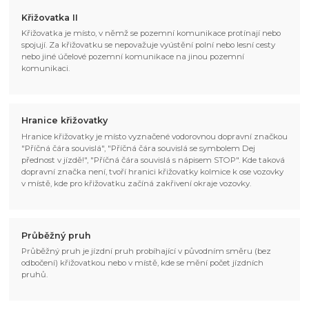
Křižovatka II
Křižovatka je místo, v němž se pozemní komunikace protínají nebo
spojují. Za křižovatku se nepovažuje vyústění polní nebo lesní cesty
nebo jiné účelové pozemní komunikace na jinou pozemní
komunikaci.
Hranice křižovatky
Hranice křižovatky je místo vyznačené vodorovnou dopravní značkou
"Příčná čára souvislá", "Příčná čára souvislá se symbolem Dej
přednost v jízdě!", "Příčná čára souvislá s nápisem STOP". Kde taková
dopravní značka není, tvoří hranici křižovatky kolmice k ose vozovky
v místě, kde pro křižovatku začíná zakřivení okraje vozovky.
Průběžný pruh
Průběžný pruh je jízdní pruh probíhající v původním směru (bez
odbočení) křižovatkou nebo v místě, kde se mění počet jízdních
pruhů.