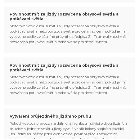
Povinnost mít za jízdy rozsvícena obrysová světla a
potkávací světla
Motorové vozidlo musí mít za jízdy rozsvícena obrysová světla a
potkávací světla nebo obrysová světla pro denní svícení, pokud je jimi
vybaveno podle zvláštního právního předpisu 2) . Tramvaj musí mít
rozsvícena potkávací světla nebo světla pro denní svícení.
Povinnost mít za jízdy rozsvícena obrysová světla a
potkávací světla
Motorové vozidlo musí mít za jízdy rozsvícena obrysová světla a
potkávací světla nebo obrysová světla pro denní svícení, pokud je jimi
vybaveno podle zvláštního právního předpisu 2) . Tramvaj musí mít
rozsvícena potkávací světla nebo světla pro denní svícení.
Vytváření průjezdného jízdního pruhu
Pokud hustota provozu na dálnici a rychlostní silnici o dvou jízdních
pruzích v jednom směru jízdy vyvolá vznik kolony stojících vozidel,
jsou řidiči souběžne jedoucích vozidel povinni před zastavením