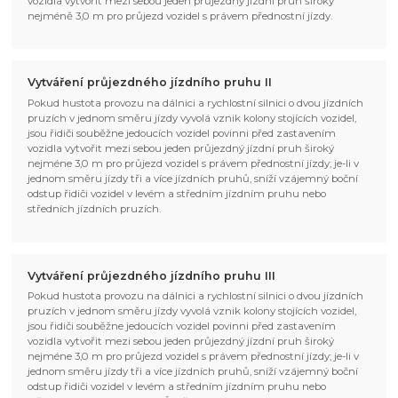
vozidla vytvořit mezi sebou jeden průjezdný jízdní pruh široký
nejméně 3,0 m pro průjezd vozidel s právem přednostní jízdy.
Vytváření průjezdného jízdního pruhu II
Pokud hustota provozu na dálnici a rychlostní silnici o dvou jízdních
pruzích v jednom směru jízdy vyvolá vznik kolony stojících vozidel,
jsou řidiči souběžne jedoucích vozidel povinni před zastavením
vozidla vytvořit mezi sebou jeden průjezdný jízdní pruh široký
nejméne 3,0 m pro průjezd vozidel s právem přednostní jízdy; je-li v
jednom směru jízdy tři a více jízdních pruhů, sníží vzájemný boční
odstup řidiči vozidel v levém a středním jízdním pruhu nebo
středních jízdních pruzích.
Vytváření průjezdného jízdního pruhu III
Pokud hustota provozu na dálnici a rychlostní silnici o dvou jízdních
pruzích v jednom směru jízdy vyvolá vznik kolony stojících vozidel,
jsou řidiči souběžne jedoucích vozidel povinni před zastavením
vozidla vytvořit mezi sebou jeden průjezdný jízdní pruh široký
nejméne 3,0 m pro průjezd vozidel s právem přednostní jízdy; je-li v
jednom směru jízdy tři a více jízdních pruhů, sníží vzájemný boční
odstup řidiči vozidel v levém a středním jízdním pruhu nebo