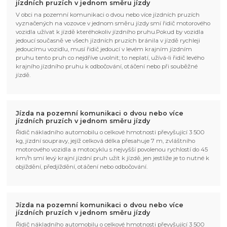
jízdních pruzích v jednom směru jízdy
V obci na pozemní komunikaci o dvou nebo více jízdních pruzích
vyznačených na vozovce v jednom směru jízdy smí řidič motorového
vozidla užívat k jízdě kteréhokoliv jízdního pruhu.Pokud by vozidla
jedoucí současně ve všech jízdních pruzích bránila v jízdě rychleji
jedoucímu vozidlu, musí řidič jedoucí v levém krajním jízdním
pruhu tento pruh co nejdříve uvolnit; to neplatí, užívá-li řidič levého
krajního jízdního pruhu k odbočování, otáčení nebo při souběžné
jízdě.
Jízda na pozemní komunikaci o dvou nebo více
jízdních pruzích v jednom směru jízdy
Řidič nákladního automobilu o celkové hmotnosti převyšující 3 500
kg, jízdní soupravy, jejíž celková délka přesahuje 7 m, zvláštního
motorového vozidla a motocyklu s nejvyšší povolenou rychlostí do 45
km/h smí levý krajní jízdní pruh užít k jízdě, jen jestliže je to nutné k
objíždění, předjíždění, otáčení nebo odbočování.
Jízda na pozemní komunikaci o dvou nebo více
jízdních pruzích v jednom směru jízdy
Řidič nákladního automobilu o celkové hmotnosti převyšující 3 500