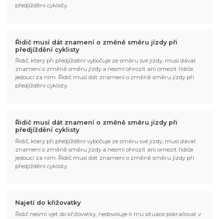
předjíždění cyklisty.
Řidič musí dát znamení o změně směru jízdy při
předjíždění cyklisty
Řidič, který při předjíždění vybočuje ze směru své jízdy, musí dávat
znamení o změně směru jízdy a nesmí ohrozit ani omezit řidiče
jedoucí za ním. Řidič musí dát znamení o změně směru jízdy při
předjíždění cyklisty.
Řidič musí dát znamení o změně směru jízdy při
předjíždění cyklisty
Řidič, který při předjíždění vybočuje ze směru své jízdy, musí dávat
znamení o změně směru jízdy a nesmí ohrozit ani omezit řidiče
jedoucí za ním. Řidič musí dát znamení o změně směru jízdy při
předjíždění cyklisty.
Najetí do křižovatky
Řidič nesmí vjet do křižovatky, nedovoluje-li mu situace pokračovat v