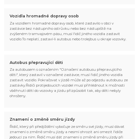
Vozidla hromadné dopravy osob
Za vozidlem hromadné dopravy osob, které zastavilo v obci v
zastávce bez nástupního ostrůvku nebo bez nástupiště na
zvýšeném tramvajovém pásu, musí řidič jiného vozidla zastavit
vozidlo.To neplatí, zastaví-li autobus nebo trolejbus u okraje vozovky.
Autobus přepravující děti
Za autobusem s označením "Označení autobusu přepravujícího
děti", který zastavil v označené zastávce, musí řidič jiného vozidla
zastavit vozidlo. Pokračovat v jízdě může až po odjezdu autobusu ze
zastávky.Řidiči protijedoucích vozidel musí přihlédnout k možnosti
vběhnutí dětí do vozovky a jízdu přizpůsobit tak, aby děti nebyly
ohroženy.
Znamení o změně směru jízdy
Řidič, který při předjíždění vybočuje ze směru své jízdy, musí dávat
znamení o změně směru jízdy a nesmí ohrozit ani omezit řidiče
jedoucí za ním. Řidič musí dát znamení o změně směru jízdy při