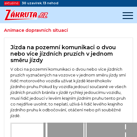
aktuálně:
30
uzavírek
,
13
nehod
Animace dopravních situací
Začátek reklamy
Konec reklamy
Jízda na pozemní komunikaci o dvou
nebo více jízdních pruzích v jednom
směru jízdy
V obci na pozemní komunikaci o dvou nebo více jízdních
pruzích vyznačených na vozovce v jednom směru jízdy smí
řidič motorového vozidla užívat k jízdě kteréhokoliv
jízdního pruhu.Pokud by vozidla jedoucí současně ve všech
jízdních pruzích bránila v jízdě rychleji jedoucímu vozidlu,
musí řidič jedoucí v levém krajním jízdním pruhu tento pruh
co nejdříve uvolnit; to neplatí, užívá-li řidič levého krajního
jízdního pruhu k odbočování, otáčení nebo při souběžné
jízdě.