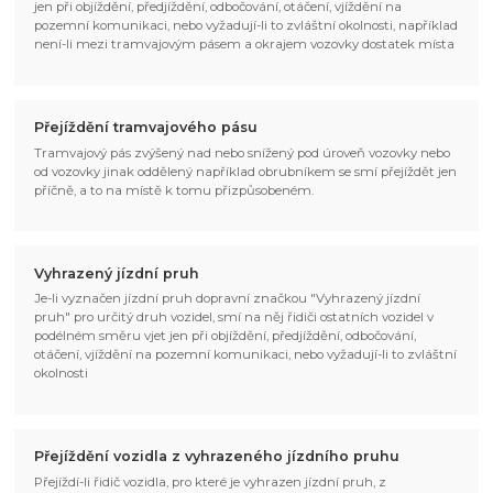
jen při objíždění, předjíždění, odbočování, otáčení, vjíždění na
pozemní komunikaci, nebo vyžadují-li to zvláštní okolnosti, například
není-li mezi tramvajovým pásem a okrajem vozovky dostatek místa
Přejíždění tramvajového pásu
Tramvajový pás zvýšený nad nebo snížený pod úroveň vozovky nebo
od vozovky jinak oddělený například obrubníkem se smí přejíždět jen
příčně, a to na místě k tomu přizpůsobeném.
Vyhrazený jízdní pruh
Je-li vyznačen jízdní pruh dopravní značkou "Vyhrazený jízdní
pruh" pro určitý druh vozidel, smí na něj řidiči ostatních vozidel v
podélném směru vjet jen při objíždění, předjíždění, odbočování,
otáčení, vjíždění na pozemní komunikaci, nebo vyžadují-li to zvláštní
okolnosti
Přejíždění vozidla z vyhrazeného jízdního pruhu
Přejíždí-li řidič vozidla, pro které je vyhrazen jízdní pruh, z