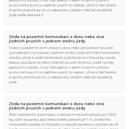
jedoucímu vozidlu, musí řidič jedoucí v levém krajním jízdním
pruhu tento pruh co nejdříve uvolnit; to neplatí, užívá-li řidič levého
krajního jízdního pruhu k odbočování, otáčení nebo při souběžné
jízdě podle odstavce 3.
Jízda na pozemní komunikaci o dvou nebo více
jízdních pruzích v jednom směru jízdy
V obci na pozemní komunikaci o dvou nebo více jízdních pruzích
vyznačených na vozovce v jednom směru jízdy smí řidič motorového
vozidla užívat k jízdě kteréhokoliv jízdního pruhu.Pokud by vozidla
jedoucí současně ve všech jízdních pruzích bránila v jízdě rychleji
jedoucímu vozidlu, musí řidič jedoucí v levém krajním jízdním
pruhu tento pruh co nejdříve uvolnit; to neplatí, užívá-li řidič levého
krajního jízdního pruhu k odbočování, otáčení nebo při souběžné
jízdě.
Jízda na pozemní komunikaci o dvou nebo více
jízdních pruzích v jednom směru jízdy
Řidič nákladního automobilu o celkové hmotnosti převyšující 3 500
kg, jízdní soupravy, jejíž celková délka přesahuje 7 m, zvláštního
motorového vozidla a motocyklu s nejvyšší povolenou rychlostí do 45