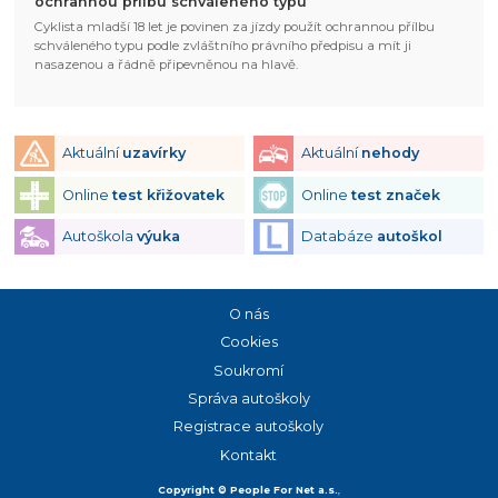
ochrannou přílbu schváleného typu
Cyklista mladší 18 let je povinen za jízdy použít ochrannou přílbu
schváleného typu podle zvláštního právního předpisu a mít ji
nasazenou a řádně připevněnou na hlavě.
Aktuální
uzavírky
Aktuální
nehody
Online
test křižovatek
Online
test značek
Autoškola
výuka
Databáze
autoškol
O nás
Cookies
Soukromí
Správa autoškoly
Registrace autoškoly
Kontakt
Copyright © People For Net a.s.
,