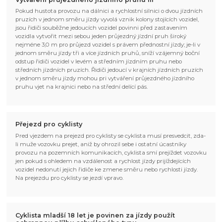
Pokud hustota provozu na dálnici a rychlostní silnici o dvou jízdních
pruzích v jednom směru jízdy vyvolá vznik kolony stojících vozidel,
jsou řidiči souběžne jedoucích vozidel povinni před zastavením
vozidla vytvořit mezi sebou jeden průjezdný jízdní pruh široký
nejméne 3,0 m pro průjezd vozidel s právem přednostní jízdy; je-li v
jednom směru jízdy tři a více jízdních pruhů, sníží vzájemný boční
odstup řidiči vozidel v levém a středním jízdním pruhu nebo
středních jízdních pruzích. Řidiči jedoucí v krajních jízdních pruzích
v jednom směru jízdy mohou pri vytváření průjezdného jízdního
pruhu vjet na krajnici nebo na střední delící pás.
Přejezd pro cyklisty
Pred vjezdem na prejezd pro cyklisty se cyklista musí presvedcit, zda-
li muže vozovku prejet, aniž by ohrozil sebe i ostatní úcastníky
provozu na pozemních komunikacích, cyklista smí prejíždet vozovku
jen pokud s ohledem na vzdálenost a rychlost jízdy prijíždejících
vozidel nedonutí jejich řidiče ke zmene směru nebo rychlosti jízdy.
Na prejezdu pro cyklisty se jezdí vpravo.
Cyklista mladší 18 let je povinen za jízdy použít