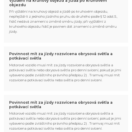
Vjíždění na kruhový objezd a jízda po kruhovém
objezdu
Při vjíždění na kruhový objezd a jízdě po kruhovém objezdu,
nepřejíždí-li z jednoho jízdního pruhu do druhého podle § 12 odst.5.,
řidič nedává znamení o změně směru jízdy; při vyjíždění z
kruhového objezdu řidič je povinen dát znamení o změně směru
jízdy.
Povinnost mít za jízdy rozsvícena obrysová světla a
potkávací světla
Motorové vozidlo musí mít za jízdy rozsvícena obrysová světla a
potkávací světla nebo obrysová světla pro denní svícení, pokud je jimi
vybaveno podle zvláštního právního předpisu 2) . Tramvaj musí mít
rozsvícena potkávací světla nebo světla pro denní svícení.
Povinnost mít za jízdy rozsvícena obrysová světla a
potkávací světla
Motorové vozidlo musí mít za jízdy rozsvícena obrysová světla a
potkávací světla nebo obrysová světla pro denní svícení, pokud je jimi
vybaveno podle zvláštního právního předpisu 2) . Tramvaj musí mít
rozsvícena potkávací světla nebo světla pro denní svícení.