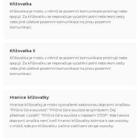
Křižovatka
Křižovatka je místo, v němž se pozemní komunikace protínají nebo
spojují. Za křižovatku se nepovažuje vyústění polní nebo lesní cesty
nebo jiné účelové pozemní komunikace na jinou pozemní
komunikaci.
Křižovatka II
Křižovatka je místo, v němž se pozemní komunikace protínají nebo
spojují. Za křižovatku se nepovažuje vyústění polní nebo lesní cesty
nebo jiné účelové pozemní komunikace na jinou pozemní
komunikaci.
Hranice křižovatky
Hranice křižovatky je místo vyznačené vodorovnou dopravní značkou
"Příčná čára souvislá", "Příčná čára souvislá se symbolem Dej
přednost v jízdě!", "Příčná čára souvislá s nápisem STOP". Kde taková
dopravní značka není, tvoří hranici křižovatky kolmice k ose vozovky
v místě, kde pro křižovatku začíná zakřivení okraje vozovky.