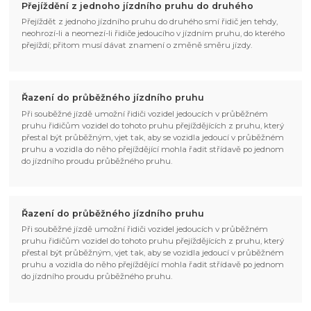
Přejíždění z jednoho jízdního pruhu do druhého
Přejíždět z jednoho jízdního pruhu do druhého smí řidič jen tehdy,
neohrozí-li a neomezí-li řidiče jedoucího v jízdním pruhu, do kterého
přejíždí; přitom musí dávat znamení o změně směru jízdy.
Řazení do průběžného jízdního pruhu
Při souběžné jízdě umožní řidiči vozidel jedoucích v průběžném
pruhu řidičům vozidel do tohoto pruhu přejíždějících z pruhu, který
přestal být průběžným, vjet tak, aby se vozidla jedoucí v průběžném
pruhu a vozidla do něho přejíždějící mohla řadit střídavě po jednom
do jízdního proudu průběžného pruhu.
Řazení do průběžného jízdního pruhu
Při souběžné jízdě umožní řidiči vozidel jedoucích v průběžném
pruhu řidičům vozidel do tohoto pruhu přejíždějících z pruhu, který
přestal být průběžným, vjet tak, aby se vozidla jedoucí v průběžném
pruhu a vozidla do něho přejíždějící mohla řadit střídavě po jednom
do jízdního proudu průběžného pruhu.