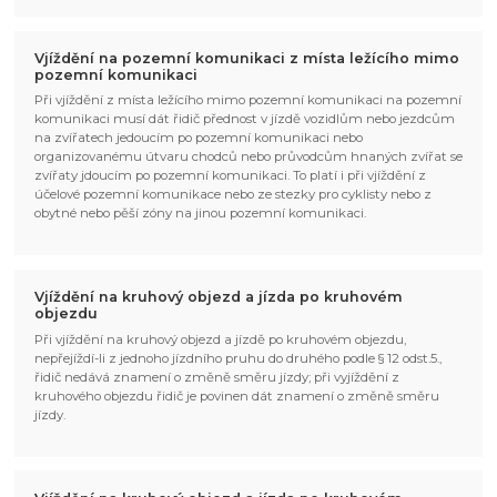
Vjíždění na pozemní komunikaci z místa ležícího mimo
pozemní komunikaci
Při vjíždění z místa ležícího mimo pozemní komunikaci na pozemní
komunikaci musí dát řidič přednost v jízdě vozidlům nebo jezdcům
na zvířatech jedoucím po pozemní komunikaci nebo
organizovanému útvaru chodců nebo průvodcům hnaných zvířat se
zvířaty jdoucím po pozemní komunikaci. To platí i při vjíždění z
účelové pozemní komunikace nebo ze stezky pro cyklisty nebo z
obytné nebo pěší zóny na jinou pozemní komunikaci.
Vjíždění na kruhový objezd a jízda po kruhovém
objezdu
Při vjíždění na kruhový objezd a jízdě po kruhovém objezdu,
nepřejíždí-li z jednoho jízdního pruhu do druhého podle § 12 odst.5.,
řidič nedává znamení o změně směru jízdy; při vyjíždění z
kruhového objezdu řidič je povinen dát znamení o změně směru
jízdy.