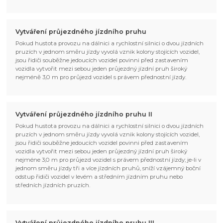
Vytváření průjezdného jízdního pruhu
Pokud hustota provozu na dálnici a rychlostní silnici o dvou jízdních
pruzích v jednom směru jízdy vyvolá vznik kolony stojících vozidel,
jsou řidiči souběžne jedoucích vozidel povinni před zastavením
vozidla vytvořit mezi sebou jeden průjezdný jízdní pruh široký
nejméně 3,0 m pro průjezd vozidel s právem přednostní jízdy.
Vytváření průjezdného jízdního pruhu II
Pokud hustota provozu na dálnici a rychlostní silnici o dvou jízdních
pruzích v jednom směru jízdy vyvolá vznik kolony stojících vozidel,
jsou řidiči souběžne jedoucích vozidel povinni před zastavením
vozidla vytvořit mezi sebou jeden průjezdný jízdní pruh široký
nejméne 3,0 m pro průjezd vozidel s právem přednostní jízdy; je-li v
jednom směru jízdy tři a více jízdních pruhů, sníží vzájemný boční
odstup řidiči vozidel v levém a středním jízdním pruhu nebo
středních jízdních pruzích.
Vytváření průjezdného jízdního pruhu III