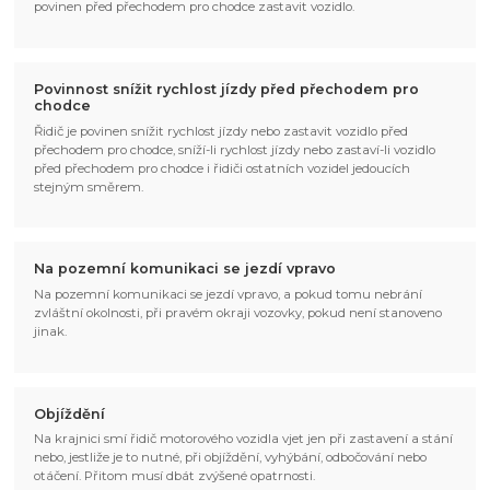
povinen před přechodem pro chodce zastavit vozidlo.
Povinnost snížit rychlost jízdy před přechodem pro
chodce
Řidič je povinen snížit rychlost jízdy nebo zastavit vozidlo před
přechodem pro chodce, sníží-li rychlost jízdy nebo zastaví-li vozidlo
před přechodem pro chodce i řidiči ostatních vozidel jedoucích
stejným směrem.
Na pozemní komunikaci se jezdí vpravo
Na pozemní komunikaci se jezdí vpravo, a pokud tomu nebrání
zvláštní okolnosti, při pravém okraji vozovky, pokud není stanoveno
jinak.
Objíždění
Na krajnici smí řidič motorového vozidla vjet jen při zastavení a stání
nebo, jestliže je to nutné, při objíždění, vyhýbání, odbočování nebo
otáčení. Přitom musí dbát zvýšené opatrnosti.