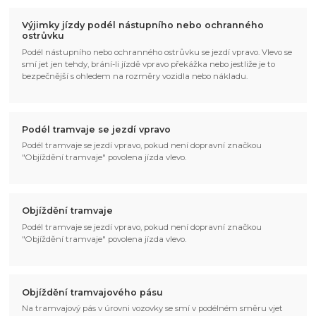
Výjimky jízdy podél nástupního nebo ochranného
ostrůvku
Podél nástupního nebo ochranného ostrůvku se jezdí vpravo. Vlevo se
smí jet jen tehdy, brání-li jízdě vpravo překážka nebo jestliže je to
bezpečnější s ohledem na rozměry vozidla nebo nákladu.
Podél tramvaje se jezdí vpravo
Podél tramvaje se jezdí vpravo, pokud není dopravní značkou
"Objíždění tramvaje" povolena jízda vlevo.
Objíždění tramvaje
Podél tramvaje se jezdí vpravo, pokud není dopravní značkou
"Objíždění tramvaje" povolena jízda vlevo.
Objíždění tramvajového pásu
Na tramvajový pás v úrovni vozovky se smí v podélném směru vjet