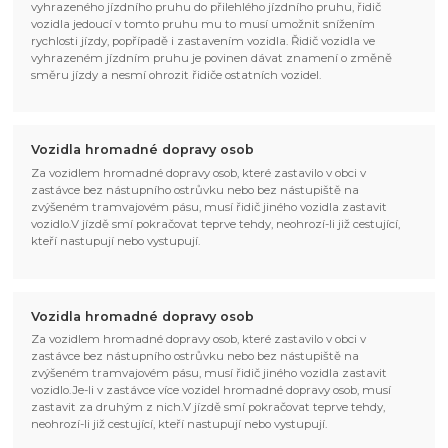
vyhrazeného jízdního pruhu do přilehlého jízdního pruhu, řidič
vozidla jedoucí v tomto pruhu mu to musí umožnit snížením
rychlosti jízdy, popřípadě i zastavením vozidla. Řidič vozidla ve
vyhrazeném jízdním pruhu je povinen dávat znamení o změně
směru jízdy a nesmí ohrozit řidiče ostatních vozidel.
Vozidla hromadné dopravy osob
Za vozidlem hromadné dopravy osob, které zastavilo v obci v
zastávce bez nástupního ostrůvku nebo bez nástupiště na
zvýšeném tramvajovém pásu, musí řidič jiného vozidla zastavit
vozidlo.V jízdě smí pokračovat teprve tehdy, neohrozí-li již cestující,
kteří nastupují nebo vystupují.
Vozidla hromadné dopravy osob
Za vozidlem hromadné dopravy osob, které zastavilo v obci v
zastávce bez nástupního ostrůvku nebo bez nástupiště na
zvýšeném tramvajovém pásu, musí řidič jiného vozidla zastavit
vozidlo.Je-li v zastávce více vozidel hromadné dopravy osob, musí
zastavit za druhým z nich.V jízdě smí pokračovat teprve tehdy,
neohrozí-li již cestující, kteří nastupují nebo vystupují.