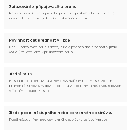
Zařazování z připojovacího pruhu
Při zařazování z připojovacího pruhu do průběžného pruhu řidič
nesmí ohrozit řidiče jedoucí v průběžném pruhu.
Povinnost dát přednost v jízdě
Není-li připojovací pruh zřízen, je řidič povinen dát přednost v jízdě
vozidlům jedoucím v průběžném pruhu.
Jízdní pruh
Nejsou-li jízdní pruhy na vozovce vyznačeny, rozumí se jízdním
pruhem část vozovky dovolující jízdu vozidel jiných než dvoukolových
v jízdním proudu za sebou.
Jízda podél nástupního nebo ochranného ostrůvku
Podél nástupního nebo ochranného ostrůvku se jezdí vpravo