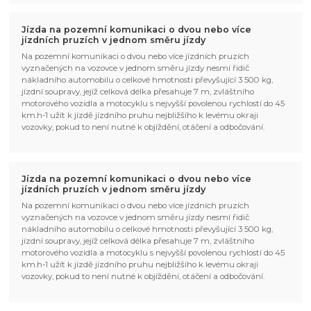
Jízda na pozemní komunikaci o dvou nebo více
jízdních pruzích v jednom směru jízdy
Na pozemní komunikaci o dvou nebo více jízdních pruzích
vyznačených na vozovce v jednom směru jízdy nesmí řidič
nákladního automobilu o celkové hmotnosti převyšující 3 500 kg,
jízdní soupravy, jejíž celková délka přesahuje 7 m, zvláštního
motorového vozidla a motocyklu s nejvyšší povolenou rychlostí do 45
km.h-1 užít k jízdě jízdního pruhu nejbližšího k levému okraji
vozovky, pokud to není nutné k objíždění, otáčení a odbočování.
Jízda na pozemní komunikaci o dvou nebo více
jízdních pruzích v jednom směru jízdy
Na pozemní komunikaci o dvou nebo více jízdních pruzích
vyznačených na vozovce v jednom směru jízdy nesmí řidič
nákladního automobilu o celkové hmotnosti převyšující 3 500 kg,
jízdní soupravy, jejíž celková délka přesahuje 7 m, zvláštního
motorového vozidla a motocyklu s nejvyšší povolenou rychlostí do 45
km.h-1 užít k jízdě jízdního pruhu nejbližšího k levému okraji
vozovky, pokud to není nutné k objíždění, otáčení a odbočování.