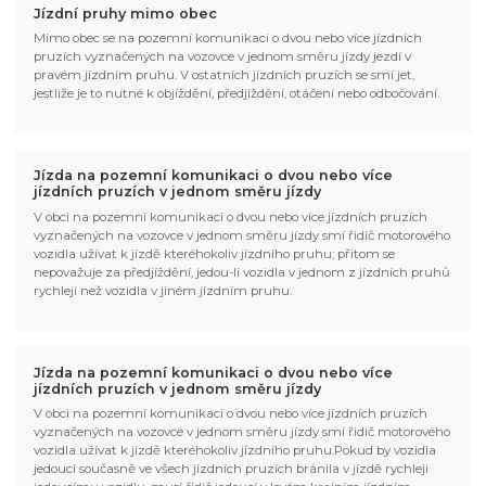
Jízdní pruhy mimo obec
Mimo obec se na pozemní komunikaci o dvou nebo více jízdních
pruzích vyznačených na vozovce v jednom směru jízdy jezdí v
pravém jízdním pruhu. V ostatních jízdních pruzích se smí jet,
jestliže je to nutné k objíždění, předjíždění, otáčení nebo odbočování.
Jízda na pozemní komunikaci o dvou nebo více
jízdních pruzích v jednom směru jízdy
V obci na pozemní komunikaci o dvou nebo více jízdních pruzích
vyznačených na vozovce v jednom směru jízdy smí řidič motorového
vozidla užívat k jízdě kteréhokoliv jízdního pruhu; přitom se
nepovažuje za předjíždění, jedou-li vozidla v jednom z jízdních pruhů
rychleji než vozidla v jiném jízdním pruhu.
Jízda na pozemní komunikaci o dvou nebo více
jízdních pruzích v jednom směru jízdy
V obci na pozemní komunikaci o dvou nebo více jízdních pruzích
vyznačených na vozovce v jednom směru jízdy smí řidič motorového
vozidla užívat k jízdě kteréhokoliv jízdního pruhu.Pokud by vozidla
jedoucí současně ve všech jízdních pruzích bránila v jízdě rychleji