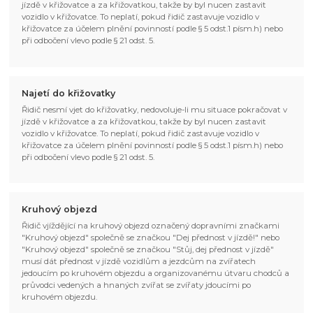
jízdě v křižovatce a za křižovatkou, takže by byl nucen zastavit
vozidlo v křižovatce. To neplatí, pokud řidič zastavuje vozidlo v
křižovatce za účelem plnění povinností podle § 5 odst.1 písm.h) nebo
při odbočení vlevo podle § 21 odst. 5.
Najetí do křižovatky
Řidič nesmí vjet do křižovatky, nedovoluje-li mu situace pokračovat v
jízdě v křižovatce a za křižovatkou, takže by byl nucen zastavit
vozidlo v křižovatce. To neplatí, pokud řidič zastavuje vozidlo v
křižovatce za účelem plnění povinností podle § 5 odst.1 písm.h) nebo
při odbočení vlevo podle § 21 odst. 5.
Kruhový objezd
Řidič vjíždějící na kruhový objezd označený dopravními značkami
"Kruhový objezd" společně se značkou "Dej přednost v jízdě!" nebo
"Kruhový objezd" společně se značkou "Stůj, dej přednost v jízdě"
musí dát přednost v jízdě vozidlům a jezdcům na zvířatech
jedoucím po kruhovém objezdu a organizovanému útvaru chodců a
průvodci vedených a hnaných zvířat se zvířaty jdoucími po
kruhovém objezdu.