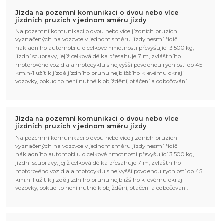
Jízda na pozemní komunikaci o dvou nebo více
jízdních pruzích v jednom směru jízdy
Na pozemní komunikaci o dvou nebo více jízdních pruzích
vyznačených na vozovce v jednom směru jízdy nesmí řidič
nákladního automobilu o celkové hmotnosti převyšující 3 500 kg,
jízdní soupravy, jejíž celková délka přesahuje 7 m, zvláštního
motorového vozidla a motocyklu s nejvyšší povolenou rychlostí do 45
km.h-1 užít k jízdě jízdního pruhu nejbližšího k levému okraji
vozovky, pokud to není nutné k objíždění, otáčení a odbočování.
Jízda na pozemní komunikaci o dvou nebo více
jízdních pruzích v jednom směru jízdy
Na pozemní komunikaci o dvou nebo více jízdních pruzích
vyznačených na vozovce v jednom směru jízdy nesmí řidič
nákladního automobilu o celkové hmotnosti převyšující 3 500 kg,
jízdní soupravy, jejíž celková délka přesahuje 7 m, zvláštního
motorového vozidla a motocyklu s nejvyšší povolenou rychlostí do 45
km.h-1 užít k jízdě jízdního pruhu nejbližšího k levému okraji
vozovky, pokud to není nutné k objíždění, otáčení a odbočování.