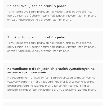
Sbíhání dvou jízdních pruhů v jeden
Tam, kde se dva jízdní pruhy sbíhají v jeden, aniž by bylo zřejmé,
který z nich je průběžný, nesmí řidič jedoucí v levém jízdním pruhu
ohrozit řidiče jedoucího v pravém jízdním pruhu.
Sbíhání dvou jízdních pruhů v jeden
Tam, kde se dva jízdní pruhy sbíhají v jeden, aniž by bylo zřejmé,
který z nich je průběžný, nesmí řidič jedoucí v levém jízdním pruhu
ohrozit řidiče jedoucího v pravém jízdním pruhu.
Komunikace o třech jízdních pruzích vyznačených na
vozovce v jednom směru
Na pozemní komunikaci o třech jízdních pruzích vyznačených na
vozovce v jednom směru jízdy smí řidič přejíždět z levého jízdního
pruhu do středního jízdního pruhu jen tehdy, neohrozí-li řidiče
přejíždějícího do středního jízdního pruhu z pravého jízdního pruhu.