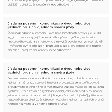
km/h smí levý krajní jízdní pruh užít k jízdě, jen jestliže je to nutné k
objíždění, předjíždění, otáčení nebo odbočování.
Jízda na pozemní komunikaci o dvou nebo více
jízdních pruzích v jednom směru jízdy
Řidič nákladního automobilu o celkové hmotnosti převyšující 3 500
kg, jízdní soupravy, jejíž celková délka přesahuje 7 m, zvláštního
motorového vozidla a motocyklu s nejvyšší povolenou rychlostí do 45
km/h smí levý krajní jízdní pruh užít k jízdě, jen jestliže je to nutné k
objíždění, předjíždění, otáčení nebo odbočování.
Jízda na pozemní komunikaci o dvou nebo více
jízdních pruzích v jednom směru jízdy
Je-li na pozemní komunikaci o dvou nebo více jízdních pruzích v
jednom směru jízdy taková hustota provozu, že se vytvoří souvislé
proudy vozidel, v nichž řidič motorového vozidla může jet jen takovou
rychlostí, která závisí na rychlosti vozidel jedoucích před ním, mohou
jet motorová vozidla souběžně (dále jen "souběžná jízda"); přitom se
nepovažuje za předjíždění, jedou-li vozidla v jednom z jízdních pruhů
rychleji než vozidla v jiném jízdním pruhu.