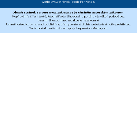
tvorba www stránek
People For Net a.s.
Obsah stránek serveru www.zakruta.cz je chráněn autorským zákonem.
Kopírování a šíření textů, fotografií a dalšího obsahu portálu v jakékoli podobě bez
písemného souhlasu redakce je nezákonné.
Unauthorised copying and publishing of any content of this website is strictly prohibited.
Tento portál mediálně zastupuje Impression Media, s.r.o.