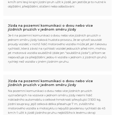
km/h smí levý krajní jízdní pruh užít k jízdě, jen jestliže je to nutné k
objíždění, předjíždění, otáčení nebo odbočování.
Jízda na pozemní komunikaci o dvou nebo více
jízdních pruzích v jednom směru jízdy
Je-li na pozemní komunikaci o dvou nebo více jízdních pruzích v
jednom směru jízdy taková hustota provozu, že se vytvoří souvislé
proudy vozidel, v nichž řidič motorového vozidla může jet jen takovou
rychlostí, která závisí na rychlosti vozidel jedoucích před ním, mohou
jet motorová vozidla souběžně (dále jen "souběžná jízda"); přitom se
nepovažuje za předjíždění, jedou-li vozidla v jednom z jízdních pruhů
rychleji než vozidla v jiném jízdním pruhu.
Jízda na pozemní komunikaci o dvou nebo více
jízdních pruzích v jednom směru jízdy
Na pozemní komunikaci o dvou nebo více jízdních pruzích
vyznačených na vozovce v jednom směru jízdy nesmí řidič
nákladního automobilu o celkové hmotnosti převyšující 3 500 kg,
jízdní soupravy, jejíž celková délka přesahuje 7 m, zvláštního
motorového vozidla a motocyklu s nejvyšší povolenou rychlostí do 45
km.h-1 užít k jízdě jízdního pruhu nejbližšího k levému okraji