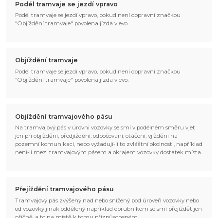
Podél tramvaje se jezdí vpravo
Podél tramvaje se jezdí vpravo, pokud není dopravní značkou
"Objíždění tramvaje" povolena jízda vlevo.
Objíždění tramvaje
Podél tramvaje se jezdí vpravo, pokud není dopravní značkou
"Objíždění tramvaje" povolena jízda vlevo.
Objíždění tramvajového pásu
Na tramvajový pás v úrovni vozovky se smí v podélném směru vjet
jen při objíždění, předjíždění, odbočování, otáčení, vjíždění na
pozemní komunikaci, nebo vyžadují-li to zvláštní okolnosti, například
není-li mezi tramvajovým pásem a okrajem vozovky dostatek místa
Přejíždění tramvajového pásu
Tramvajový pás zvýšený nad nebo snížený pod úroveň vozovky nebo
od vozovky jinak oddělený například obrubníkem se smí přejíždět jen
příčně, a to na místě k tomu přizpůsobeném.