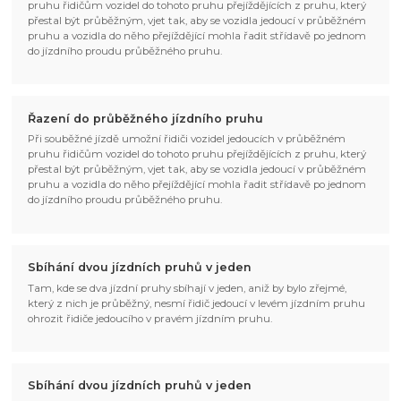
pruhu řidičům vozidel do tohoto pruhu přejíždějících z pruhu, který
přestal být průběžným, vjet tak, aby se vozidla jedoucí v průběžném
pruhu a vozidla do něho přejíždějící mohla řadit střídavě po jednom
do jízdního proudu průběžného pruhu.
Řazení do průběžného jízdního pruhu
Při souběžné jízdě umožní řidiči vozidel jedoucích v průběžném
pruhu řidičům vozidel do tohoto pruhu přejíždějících z pruhu, který
přestal být průběžným, vjet tak, aby se vozidla jedoucí v průběžném
pruhu a vozidla do něho přejíždějící mohla řadit střídavě po jednom
do jízdního proudu průběžného pruhu.
Sbíhání dvou jízdních pruhů v jeden
Tam, kde se dva jízdní pruhy sbíhají v jeden, aniž by bylo zřejmé,
který z nich je průběžný, nesmí řidič jedoucí v levém jízdním pruhu
ohrozit řidiče jedoucího v pravém jízdním pruhu.
Sbíhání dvou jízdních pruhů v jeden