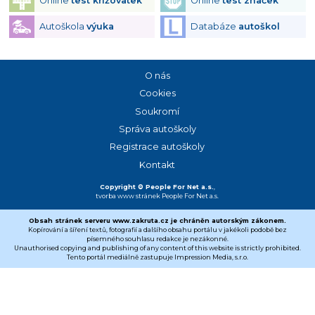
Online
test křižovatek
Online
test značek
Autoškola
výuka
Databáze
autoškol
O nás
Cookies
Soukromí
Správa autoškoly
Registrace autoškoly
Kontakt
Copyright © People For Net a.s.
,
tvorba www stránek
People For Net a.s.
Obsah stránek serveru www.zakruta.cz je chráněn autorským zákonem.
Kopírování a šíření textů, fotografií a dalšího obsahu portálu v jakékoli podobě bez
písemného souhlasu redakce je nezákonné.
Unauthorised copying and publishing of any content of this website is strictly prohibited.
Tento portál mediálně zastupuje Impression Media, s.r.o.