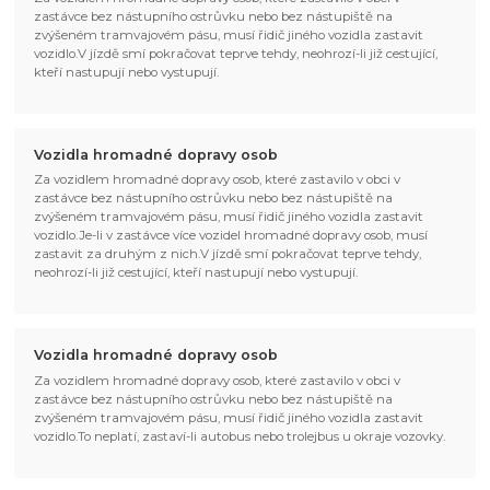
zastávce bez nástupního ostrůvku nebo bez nástupiště na
zvýšeném tramvajovém pásu, musí řidič jiného vozidla zastavit
vozidlo.V jízdě smí pokračovat teprve tehdy, neohrozí-li již cestující,
kteří nastupují nebo vystupují.
Vozidla hromadné dopravy osob
Za vozidlem hromadné dopravy osob, které zastavilo v obci v
zastávce bez nástupního ostrůvku nebo bez nástupiště na
zvýšeném tramvajovém pásu, musí řidič jiného vozidla zastavit
vozidlo.Je-li v zastávce více vozidel hromadné dopravy osob, musí
zastavit za druhým z nich.V jízdě smí pokračovat teprve tehdy,
neohrozí-li již cestující, kteří nastupují nebo vystupují.
Vozidla hromadné dopravy osob
Za vozidlem hromadné dopravy osob, které zastavilo v obci v
zastávce bez nástupního ostrůvku nebo bez nástupiště na
zvýšeném tramvajovém pásu, musí řidič jiného vozidla zastavit
vozidlo.To neplatí, zastaví-li autobus nebo trolejbus u okraje vozovky.