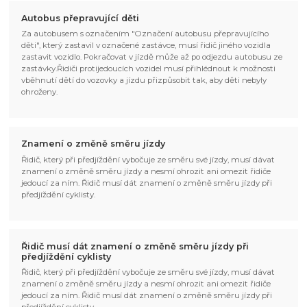
Autobus přepravující děti
Za autobusem s označením "Označení autobusu přepravujícího
děti", který zastavil v označené zastávce, musí řidič jiného vozidla
zastavit vozidlo. Pokračovat v jízdě může až po odjezdu autobusu ze
zastávky.Řidiči protijedoucích vozidel musí přihlédnout k možnosti
vběhnutí dětí do vozovky a jízdu přizpůsobit tak, aby děti nebyly
ohroženy.
Znamení o změně směru jízdy
Řidič, který při předjíždění vybočuje ze směru své jízdy, musí dávat
znamení o změně směru jízdy a nesmí ohrozit ani omezit řidiče
jedoucí za ním. Řidič musí dát znamení o změně směru jízdy při
předjíždění cyklisty.
Řidič musí dát znamení o změně směru jízdy při
předjíždění cyklisty
Řidič, který při předjíždění vybočuje ze směru své jízdy, musí dávat
znamení o změně směru jízdy a nesmí ohrozit ani omezit řidiče
jedoucí za ním. Řidič musí dát znamení o změně směru jízdy při