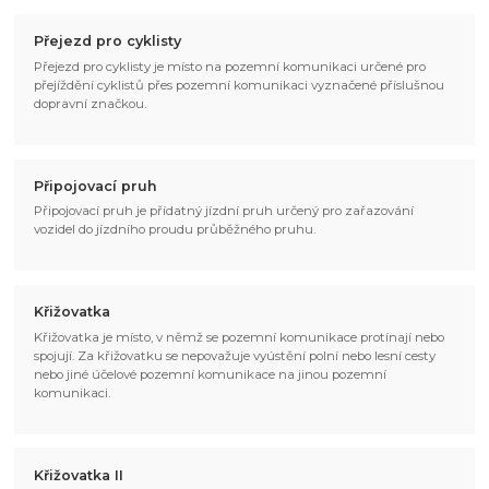
Přejezd pro cyklisty
Přejezd pro cyklisty je místo na pozemní komunikaci určené pro
přejíždění cyklistů přes pozemní komunikaci vyznačené příslušnou
dopravní značkou.
Připojovací pruh
Připojovací pruh je přídatný jízdní pruh určený pro zařazování
vozidel do jízdního proudu průběžného pruhu.
Křižovatka
Křižovatka je místo, v němž se pozemní komunikace protínají nebo
spojují. Za křižovatku se nepovažuje vyústění polní nebo lesní cesty
nebo jiné účelové pozemní komunikace na jinou pozemní
komunikaci.
Křižovatka II