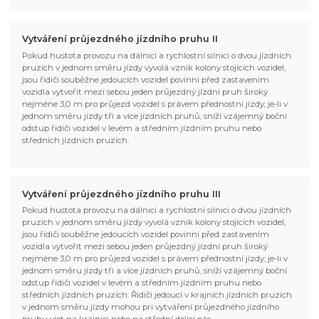
Vytváření průjezdného jízdního pruhu II
Pokud hustota provozu na dálnici a rychlostní silnici o dvou jízdních
pruzích v jednom směru jízdy vyvolá vznik kolony stojících vozidel,
jsou řidiči souběžne jedoucích vozidel povinni před zastavením
vozidla vytvořit mezi sebou jeden průjezdný jízdní pruh široký
nejméne 3,0 m pro průjezd vozidel s právem přednostní jízdy; je-li v
jednom směru jízdy tři a více jízdních pruhů, sníží vzájemný boční
odstup řidiči vozidel v levém a středním jízdním pruhu nebo
středních jízdních pruzích.
Vytváření průjezdného jízdního pruhu III
Pokud hustota provozu na dálnici a rychlostní silnici o dvou jízdních
pruzích v jednom směru jízdy vyvolá vznik kolony stojících vozidel,
jsou řidiči souběžne jedoucích vozidel povinni před zastavením
vozidla vytvořit mezi sebou jeden průjezdný jízdní pruh široký
nejméne 3,0 m pro průjezd vozidel s právem přednostní jízdy; je-li v
jednom směru jízdy tři a více jízdních pruhů, sníží vzájemný boční
odstup řidiči vozidel v levém a středním jízdním pruhu nebo
středních jízdních pruzích. Řidiči jedoucí v krajních jízdních pruzích
v jednom směru jízdy mohou pri vytváření průjezdného jízdního