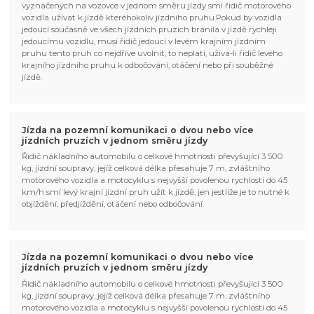
vyznačených na vozovce v jednom směru jízdy smí řidič motorového
vozidla užívat k jízdě kteréhokoliv jízdního pruhu.Pokud by vozidla
jedoucí současně ve všech jízdních pruzích bránila v jízdě rychleji
jedoucímu vozidlu, musí řidič jedoucí v levém krajním jízdním
pruhu tento pruh co nejdříve uvolnit; to neplatí, užívá-li řidič levého
krajního jízdního pruhu k odbočování, otáčení nebo při souběžné
jízdě.
Jízda na pozemní komunikaci o dvou nebo více
jízdních pruzích v jednom směru jízdy
Řidič nákladního automobilu o celkové hmotnosti převyšující 3 500
kg, jízdní soupravy, jejíž celková délka přesahuje 7 m, zvláštního
motorového vozidla a motocyklu s nejvyšší povolenou rychlostí do 45
km/h smí levý krajní jízdní pruh užít k jízdě, jen jestliže je to nutné k
objíždění, předjíždění, otáčení nebo odbočování.
Jízda na pozemní komunikaci o dvou nebo více
jízdních pruzích v jednom směru jízdy
Řidič nákladního automobilu o celkové hmotnosti převyšující 3 500
kg, jízdní soupravy, jejíž celková délka přesahuje 7 m, zvláštního
motorového vozidla a motocyklu s nejvyšší povolenou rychlostí do 45