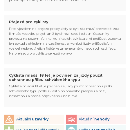
pruhu vjet na krajnici nebo na střední delící pás.
Přejezd pro cyklisty
Pred vjezdem na prejezd pro cyklisty se cyklista musí presvedcit, zda-
li muže vozovku prejet, aniž by ohrozil sebe i ostatní úcastníky
provozu na pozemních komunikacích, cyklista smí prejíždet vozovku
jen pokud s ohledem na vzdálenost a rychlost jízdy prijíždejících
vozidel nedonutí jejich řidiče ke zmene směru nebo rychlosti jízdy.
Na prejezdu pro cyklisty se jezdí vpravo.
Cyklista mladší 18 let je povinen za jízdy použít
ochrannou přílbu schváleného typu
Cyklista mladší 18 let je povinen za jízdy použít ochrannou přílbu
schváleného typu podle zvláštního právního předpisu a mít ji
nasazenou a řádně připevněnou na hlavě.
Aktuální
uzavírky
Aktuální
nehody