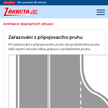
aktuálně:
30
uzavírek
,
19
nehod
Animace dopravních situací
Začátek reklamy
Konec reklamy
Zařazování z připojovacího pruhu
Při zařazování z připojovacího pruhu do průběžného pruhu
řidič nesmí ohrozit řidiče jedoucí v průběžném pruhu.