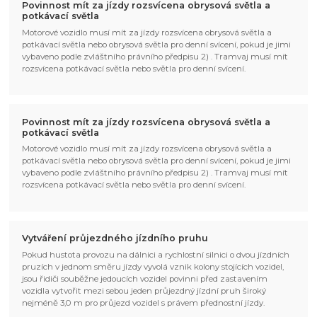
Povinnost mít za jízdy rozsvícena obrysová světla a
potkávací světla
Motorové vozidlo musí mít za jízdy rozsvícena obrysová světla a
potkávací světla nebo obrysová světla pro denní svícení, pokud je jimi
vybaveno podle zvláštního právního předpisu 2) . Tramvaj musí mít
rozsvícena potkávací světla nebo světla pro denní svícení.
Povinnost mít za jízdy rozsvícena obrysová světla a
potkávací světla
Motorové vozidlo musí mít za jízdy rozsvícena obrysová světla a
potkávací světla nebo obrysová světla pro denní svícení, pokud je jimi
vybaveno podle zvláštního právního předpisu 2) . Tramvaj musí mít
rozsvícena potkávací světla nebo světla pro denní svícení.
Vytváření průjezdného jízdního pruhu
Pokud hustota provozu na dálnici a rychlostní silnici o dvou jízdních
pruzích v jednom směru jízdy vyvolá vznik kolony stojících vozidel,
jsou řidiči souběžne jedoucích vozidel povinni před zastavením
vozidla vytvořit mezi sebou jeden průjezdný jízdní pruh široký
nejméně 3,0 m pro průjezd vozidel s právem přednostní jízdy.