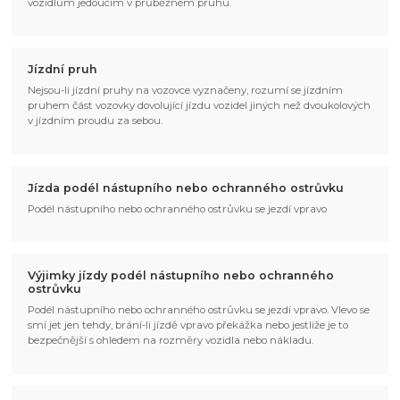
vozidlům jedoucím v průběžném pruhu.
Jízdní pruh
Nejsou-li jízdní pruhy na vozovce vyznačeny, rozumí se jízdním
pruhem část vozovky dovolující jízdu vozidel jiných než dvoukolových
v jízdním proudu za sebou.
Jízda podél nástupního nebo ochranného ostrůvku
Podél nástupního nebo ochranného ostrůvku se jezdí vpravo
Výjimky jízdy podél nástupního nebo ochranného
ostrůvku
Podél nástupního nebo ochranného ostrůvku se jezdí vpravo. Vlevo se
smí jet jen tehdy, brání-li jízdě vpravo překážka nebo jestliže je to
bezpečnější s ohledem na rozměry vozidla nebo nákladu.