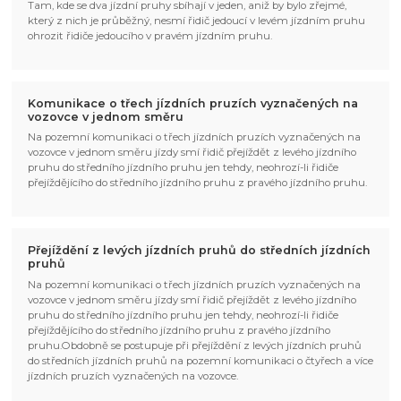
Tam, kde se dva jízdní pruhy sbíhají v jeden, aniž by bylo zřejmé,
který z nich je průběžný, nesmí řidič jedoucí v levém jízdním pruhu
ohrozit řidiče jedoucího v pravém jízdním pruhu.
Komunikace o třech jízdních pruzích vyznačených na
vozovce v jednom směru
Na pozemní komunikaci o třech jízdních pruzích vyznačených na
vozovce v jednom směru jízdy smí řidič přejíždět z levého jízdního
pruhu do středního jízdního pruhu jen tehdy, neohrozí-li řidiče
přejíždějícího do středního jízdního pruhu z pravého jízdního pruhu.
Přejíždění z levých jízdních pruhů do středních jízdních
pruhů
Na pozemní komunikaci o třech jízdních pruzích vyznačených na
vozovce v jednom směru jízdy smí řidič přejíždět z levého jízdního
pruhu do středního jízdního pruhu jen tehdy, neohrozí-li řidiče
přejíždějícího do středního jízdního pruhu z pravého jízdního
pruhu.Obdobně se postupuje při přejíždění z levých jízdních pruhů
do středních jízdních pruhů na pozemní komunikaci o čtyřech a více
jízdních pruzích vyznačených na vozovce.