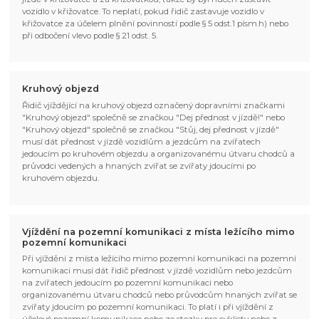
vozidlo v křižovatce. To neplatí, pokud řidič zastavuje vozidlo v
křižovatce za účelem plnění povinností podle § 5 odst.1 písm.h) nebo
při odbočení vlevo podle § 21 odst. 5.
Kruhový objezd
Řidič vjíždějící na kruhový objezd označený dopravními značkami
"Kruhový objezd" společně se značkou "Dej přednost v jízdě!" nebo
"Kruhový objezd" společně se značkou "Stůj, dej přednost v jízdě"
musí dát přednost v jízdě vozidlům a jezdcům na zvířatech
jedoucím po kruhovém objezdu a organizovanému útvaru chodců a
průvodci vedených a hnaných zvířat se zvířaty jdoucími po
kruhovém objezdu.
Vjíždění na pozemní komunikaci z místa ležícího mimo
pozemní komunikaci
Při vjíždění z místa ležícího mimo pozemní komunikaci na pozemní
komunikaci musí dát řidič přednost v jízdě vozidlům nebo jezdcům
na zvířatech jedoucím po pozemní komunikaci nebo
organizovanému útvaru chodců nebo průvodcům hnaných zvířat se
zvířaty jdoucím po pozemní komunikaci. To platí i při vjíždění z