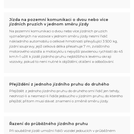
Jízda na pozemní komunikaci o dvou nebo více
jízdních pruzích v jednom směru jízdy
Na pozemní komunikaci o dvou nebo více jízdních pruzích
vyznačených na vozovce v jednom směru jízdy nesmí řidič
nákladního automobilu o celkové hmotnosti převyšující 3 500 kg,
jízdní soupravy, jejíž celková délka přesahuje 7 m, zvláštního
motorového vozidla a motocyklu s nejvyšší povolenou rychlostí do 45
km.h-1 užít k jízdě jízdního pruhu nejbližšího k levému okraji
vozovky, pokud to není nutné k objíždění, otáčení a odbočování.
Přejíždění z jednoho jízdního pruhu do druhého
Přejíždět z jednoho jízdního pruhu do druhého smí řidič jen tehdy,
neohrozí-li a neomezí-li řidiče jedoucího v jízdním pruhu, do kterého
přejíždí; přitom musí dávat znamení o změně směru jízdy.
Řazení do průběžného jízdního pruhu
Při souběžné jízdě umožní řidiči vozidel jedoucích v průběžném