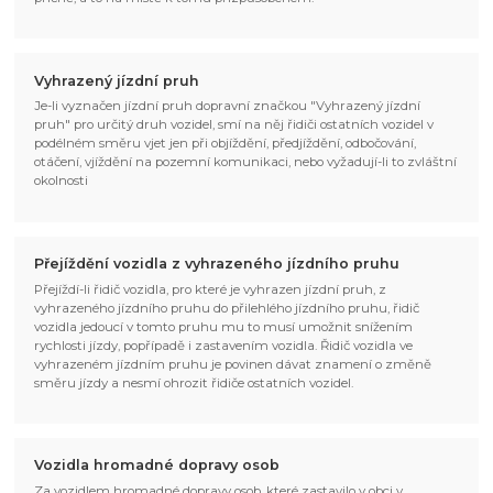
Vyhrazený jízdní pruh
Je-li vyznačen jízdní pruh dopravní značkou "Vyhrazený jízdní
pruh" pro určitý druh vozidel, smí na něj řidiči ostatních vozidel v
podélném směru vjet jen při objíždění, předjíždění, odbočování,
otáčení, vjíždění na pozemní komunikaci, nebo vyžadují-li to zvláštní
okolnosti
Přejíždění vozidla z vyhrazeného jízdního pruhu
Přejíždí-li řidič vozidla, pro které je vyhrazen jízdní pruh, z
vyhrazeného jízdního pruhu do přilehlého jízdního pruhu, řidič
vozidla jedoucí v tomto pruhu mu to musí umožnit snížením
rychlosti jízdy, popřípadě i zastavením vozidla. Řidič vozidla ve
vyhrazeném jízdním pruhu je povinen dávat znamení o změně
směru jízdy a nesmí ohrozit řidiče ostatních vozidel.
Vozidla hromadné dopravy osob
Za vozidlem hromadné dopravy osob, které zastavilo v obci v