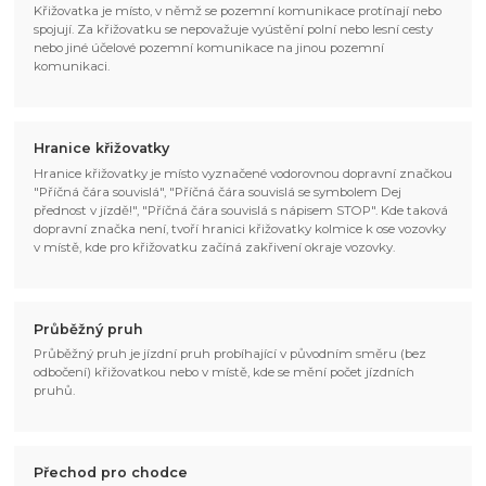
Křižovatka je místo, v němž se pozemní komunikace protínají nebo
spojují. Za křižovatku se nepovažuje vyústění polní nebo lesní cesty
nebo jiné účelové pozemní komunikace na jinou pozemní
komunikaci.
Hranice křižovatky
Hranice křižovatky je místo vyznačené vodorovnou dopravní značkou
"Příčná čára souvislá", "Příčná čára souvislá se symbolem Dej
přednost v jízdě!", "Příčná čára souvislá s nápisem STOP". Kde taková
dopravní značka není, tvoří hranici křižovatky kolmice k ose vozovky
v místě, kde pro křižovatku začíná zakřivení okraje vozovky.
Průběžný pruh
Průběžný pruh je jízdní pruh probíhající v původním směru (bez
odbočení) křižovatkou nebo v místě, kde se mění počet jízdních
pruhů.
Přechod pro chodce