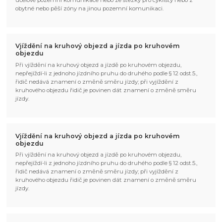
účelové pozemní komunikace nebo ze stezky pro cyklisty nebo z
obytné nebo pěší zóny na jinou pozemní komunikaci.
Vjíždění na kruhový objezd a jízda po kruhovém
objezdu
Při vjíždění na kruhový objezd a jízdě po kruhovém objezdu,
nepřejíždí-li z jednoho jízdního pruhu do druhého podle § 12 odst.5.,
řidič nedává znamení o změně směru jízdy; při vyjíždění z
kruhového objezdu řidič je povinen dát znamení o změně směru
jízdy.
Vjíždění na kruhový objezd a jízda po kruhovém
objezdu
Při vjíždění na kruhový objezd a jízdě po kruhovém objezdu,
nepřejíždí-li z jednoho jízdního pruhu do druhého podle § 12 odst.5.,
řidič nedává znamení o změně směru jízdy; při vyjíždění z
kruhového objezdu řidič je povinen dát znamení o změně směru
jízdy.