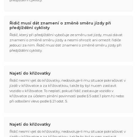
předjíždění cyklisty.
Řidič musí dát znamení o změně směru jízdy při
předjíždění cyklisty
Řidič, který při předjíždění vybočuje ze směru své jízdy, musí dávat
znamení o změně směru jízdy a nesmí ohrozit ani omezit řidiče
jedoucí za ním. Řidič musí dát znamení o změně směru jízdy při
předjíždění cyklisty.
Najetí do křižovatky
Řidič nesmí vjet do křižovatky, nedovoluje-li mu situace pokračovat v
jízdě v křižovatce a za křižovatkou, takže by byl nucen zastavit
vozidlo v křižovatce. To neplatí, pokud řidič zastavuje vozidlo v
křižovatce za účelem plnění povinností podle § 5 odst.1 písm.h) nebo
při odbočení vlevo podle § 21 odst. 5.
Najetí do křižovatky
Řidič nesmí vjet do křižovatky, nedovoluje-li mu situace pokračovat v
jízdě v křižovatce a za křižovatkou, takže by byl nucen zastavit