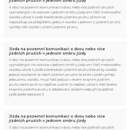
jízdních pruzích v jednom směru jízdy
V obci na pozemní komunikaci o dvou nebo více jízdních pruzích
vyznačených na vozovce v jednom směru jízdy smí řidič motorového
vozidla užívat k jízdě kteréhokoliv jízdního pruhu; přitom se
nepovažuje za předjíždění, jedou-li vozidla v jednom z jízdních pruhů
rychleji než vozidla v jiném jízdním pruhu.
Jízda na pozemní komunikaci o dvou nebo více
jízdních pruzích v jednom směru jízdy
V obci na pozemní komunikaci o dvou nebo více jízdních pruzích
vyznačených na vozovce v jednom směru jízdy smí řidič motorového
vozidla užívat k jízdě kteréhokoliv jízdního pruhu.Pokud by vozidla
jedoucí současně ve všech jízdních pruzích bránila v jízdě rychleji
jedoucímu vozidlu, musí řidič jedoucí v levém krajním jízdním
pruhu tento pruh co nejdříve uvolnit; to neplatí, užívá-li řidič levého
krajního jízdního pruhu k odbočování, otáčení nebo při souběžné
jízdě podle odstavce 3.
Jízda na pozemní komunikaci o dvou nebo více
jízdních pruzích v jednom směru jízdy
V obci na pozemní komunikaci o dvou nebo více jízdních pruzích