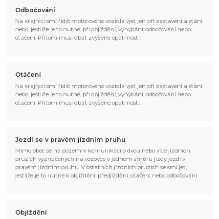
Odbočování
Na krajnici smí řidič motorového vozidla vjet jen při zastavení a stání
nebo, jestliže je to nutné, při objíždění, vyhýbání, odbočování nebo
otáčení. Přitom musí dbát zvýšené opatrnosti.
Otáčení
Na krajnici smí řidič motorového vozidla vjet jen při zastavení a stání
nebo, jestliže je to nutné, při objíždění, vyhýbání, odbočování nebo
otáčení. Přitom musí dbát zvýšené opatrnosti.
Jezdí se v pravém jízdním pruhu
Mimo obec se na pozemní komunikaci o dvou nebo více jízdních
pruzích vyznačených na vozovce v jednom směru jízdy jezdí v
pravém jízdním pruhu. V ostatních jízdních pruzích se smí jet,
jestliže je to nutné k objíždění, předjíždění, otáčení nebo odbočování.
Objíždění