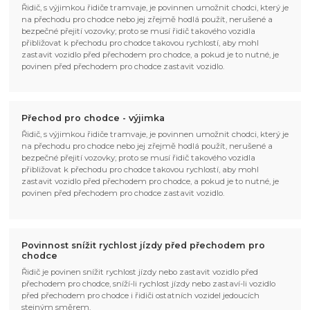
Řidič, s výjimkou řidiče tramvaje, je povinnen umožnit chodci, který je
na přechodu pro chodce nebo jej zřejmě hodlá použít, nerušené a
bezpečné přejití vozovky; proto se musí řidič takového vozidla
přibližovat k přechodu pro chodce takovou rychlostí, aby mohl
zastavit vozidlo před přechodem pro chodce, a pokud je to nutné, je
povinen před přechodem pro chodce zastavit vozidlo.
Přechod pro chodce - výjimka
Řidič, s výjimkou řidiče tramvaje, je povinnen umožnit chodci, který je
na přechodu pro chodce nebo jej zřejmě hodlá použít, nerušené a
bezpečné přejití vozovky; proto se musí řidič takového vozidla
přibližovat k přechodu pro chodce takovou rychlostí, aby mohl
zastavit vozidlo před přechodem pro chodce, a pokud je to nutné, je
povinen před přechodem pro chodce zastavit vozidlo.
Povinnost snížit rychlost jízdy před přechodem pro
chodce
Řidič je povinen snížit rychlost jízdy nebo zastavit vozidlo před
přechodem pro chodce, sníží-li rychlost jízdy nebo zastaví-li vozidlo
před přechodem pro chodce i řidiči ostatních vozidel jedoucích
stejným směrem.