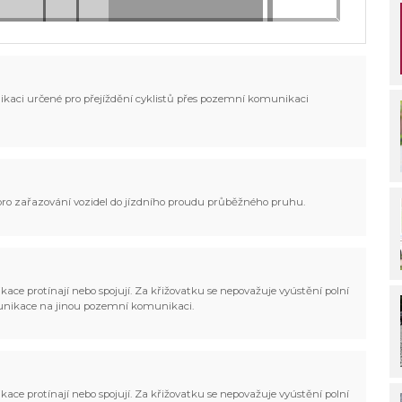
ikaci určené pro přejíždění cyklistů přes pozemní komunikaci
 pro zařazování vozidel do jízdního proudu průběžného pruhu.
ce protínají nebo spojují. Za křižovatku se nepovažuje vyústění polní
munikace na jinou pozemní komunikaci.
ce protínají nebo spojují. Za křižovatku se nepovažuje vyústění polní