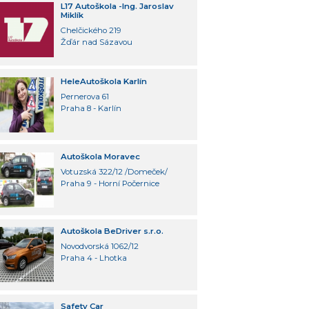
L17 Autoškola -Ing. Jaroslav
Miklík
Chelčického 219
Žďár nad Sázavou
HeleAutoškola Karlín
Pernerova 61
Praha 8 - Karlín
Autoškola Moravec
Votuzská 322/12 /Domeček/
Praha 9 - Horní Počernice
Autoškola BeDriver s.r.o.
Novodvorská 1062/12
Praha 4 - Lhotka
Safety Car