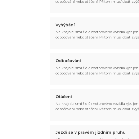
odbočování nebo otáčení. Přitom musí dbát zvýš
Vyhýbání
Na krajnici smí řidič motorového vozidla vjet jen p
odbočování nebo otáčení. Přitom musí dbát zvýš
Odbočování
Na krajnici smí řidič motorového vozidla vjet jen p
odbočování nebo otáčení. Přitom musí dbát zvýš
Otáčení
Na krajnici smí řidič motorového vozidla vjet jen p
odbočování nebo otáčení. Přitom musí dbát zvýš
Jezdí se v pravém jízdním pruhu