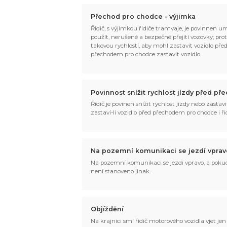
Přechod pro chodce - výjimka
Řidič, s výjimkou řidiče tramvaje, je povinnen u
použít, nerušené a bezpečné přejití vozovky; pro
takovou rychlostí, aby mohl zastavit vozidlo pře
přechodem pro chodce zastavit vozidlo.
Povinnost snížit rychlost jízdy před 
Řidič je povinen snížit rychlost jízdy nebo zastav
zastaví-li vozidlo před přechodem pro chodce i ř
Na pozemní komunikaci se jezdí vprav
Na pozemní komunikaci se jezdí vpravo, a pokud
není stanoveno jinak.
Objíždění
Na krajnici smí řidič motorového vozidla vjet jen p