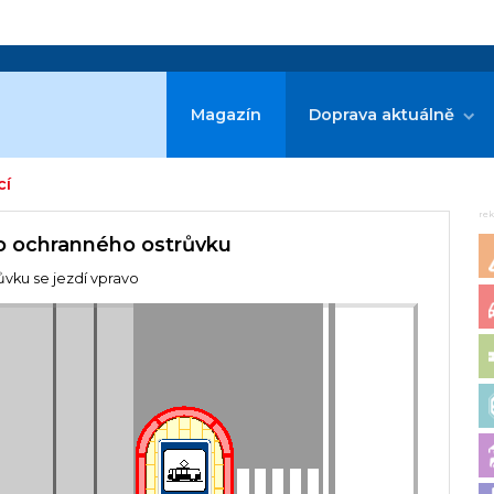
Magazín
Doprava aktuálně
cí
re
o ochranného ostrůvku
vku se jezdí vpravo