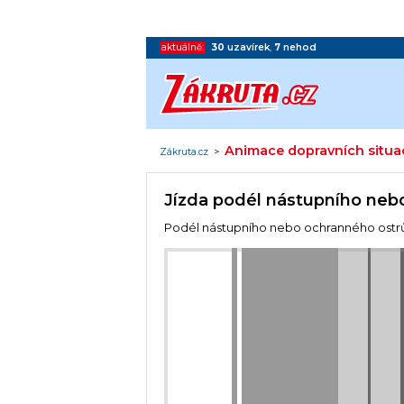
aktuálně:
30
uzavírek
,
7
nehod
Animace dopravních situa
Zákruta.cz
>
Jízda podél nástupního neb
Podél nástupního nebo ochranného ostrů