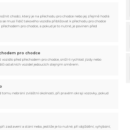
možnit chodci, který je na přechodu pro chodce nebo jej zřejmě hodlá
to se musí řidič takového vozidla přibližovat k přechodu pro chodce
d přechodem pro chodce, a pokud je to nutné, je povinen před
přechodem pro chodce
it vozidlo před přechodem pro chodce, sníží-li rychlost jízdy nebo
idiči ostatních vozidel jedoucích stejným směrem.
o
 tomu nebrání zvláštní okolnosti, při pravém okraji vozovky, pokud
ři zastavení a stání nebo, jestliže je to nutné, při objíždění, vyhýbání,