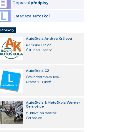
Dopravní
předpisy
Databáze
autoškol
utoškoly
Autoškola Andrea Králová
Pařížská 1323/2
Ústí nad Labem
Autoškola CZ
Českomoravská 1181/21
Praha 9 - Libeň
Autoškola & Motoškola Werner
Černošice
Budova na nádraží
Černošice