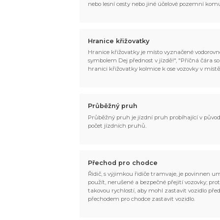
nebo lesní cesty nebo jiné účelové pozemní ko
Hranice křižovatky
Hranice křižovatky je místo vyznačené vodorovno
symbolem Dej přednost v jízdě!", "Příčná čára s
hranici křižovatky kolmice k ose vozovky v místě
Průběžný pruh
Průběžný pruh je jízdní pruh probíhající v pův
počet jízdních pruhů.
Přechod pro chodce
Řidič, s výjimkou řidiče tramvaje, je povinnen u
použít, nerušené a bezpečné přejití vozovky; pro
takovou rychlostí, aby mohl zastavit vozidlo pře
přechodem pro chodce zastavit vozidlo.