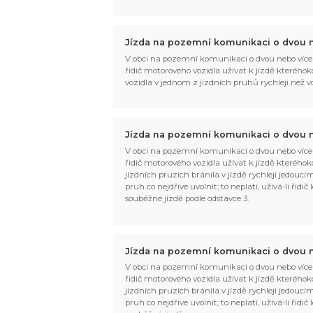
Jízda na pozemní komunikaci o dvou n
V obci na pozemní komunikaci o dvou nebo více
řidič motorového vozidla užívat k jízdě kteréhoko
vozidla v jednom z jízdních pruhů rychleji než 
Jízda na pozemní komunikaci o dvou n
V obci na pozemní komunikaci o dvou nebo více
řidič motorového vozidla užívat k jízdě kteréhok
jízdních pruzích bránila v jízdě rychleji jedouc
pruh co nejdříve uvolnit; to neplatí, užívá-li řid
souběžné jízdě podle odstavce 3.
Jízda na pozemní komunikaci o dvou n
V obci na pozemní komunikaci o dvou nebo více
řidič motorového vozidla užívat k jízdě kteréhok
jízdních pruzích bránila v jízdě rychleji jedouc
pruh co nejdříve uvolnit; to neplatí, užívá-li řid