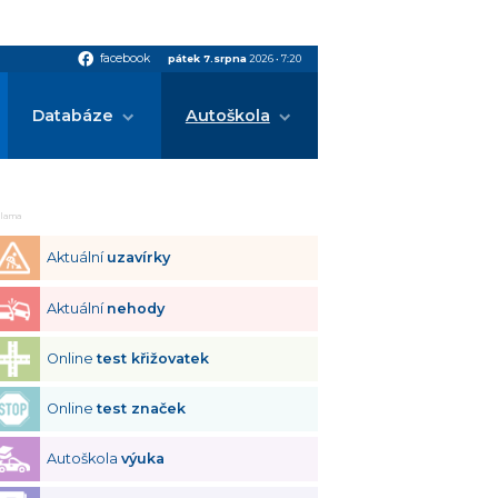
facebook
facebook
pátek 7.srpna
2026
•
7:20
Databáze
Autoškola
klama
Aktuální
uzavírky
Aktuální
nehody
Online
test křižovatek
Online
test značek
Autoškola
výuka