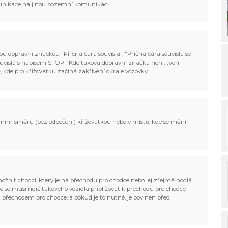
munikace na jinou pozemní komunikaci.
u dopravní značkou "Příčná čára souvislá", "Příčná čára souvislá se
ouvislá s nápisem STOP". Kde taková dopravní značka není, tvoří
, kde pro křižovatku začíná zakřivení okraje vozovky.
odním směru (bez odbočení) křižovatkou nebo v místě, kde se mění
možnit chodci, který je na přechodu pro chodce nebo jej zřejmě hodlá
to se musí řidič takového vozidla přibližovat k přechodu pro chodce
d přechodem pro chodce, a pokud je to nutné, je povinen před