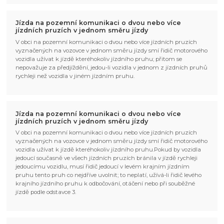
Jízda na pozemní komunikaci o dvou nebo více
jízdních pruzích v jednom směru jízdy
V obci na pozemní komunikaci o dvou nebo více jízdních pruzích
vyznačených na vozovce v jednom směru jízdy smí řidič motorového
vozidla užívat k jízdě kteréhokoliv jízdního pruhu; přitom se
nepovažuje za předjíždění, jedou-li vozidla v jednom z jízdních pruhů
rychleji než vozidla v jiném jízdním pruhu.
Jízda na pozemní komunikaci o dvou nebo více
jízdních pruzích v jednom směru jízdy
V obci na pozemní komunikaci o dvou nebo více jízdních pruzích
vyznačených na vozovce v jednom směru jízdy smí řidič motorového
vozidla užívat k jízdě kteréhokoliv jízdního pruhu.Pokud by vozidla
jedoucí současně ve všech jízdních pruzích bránila v jízdě rychleji
jedoucímu vozidlu, musí řidič jedoucí v levém krajním jízdním
pruhu tento pruh co nejdříve uvolnit; to neplatí, užívá-li řidič levého
krajního jízdního pruhu k odbočování, otáčení nebo při souběžné
jízdě podle odstavce 3.