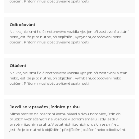
otáčení. Přitom musí dbát zvýšené opatrnosti.
Odbočování
Na krajnici smí řidič motorového vozidla vjet jen při zastavení a stání
nebo, jestliže je to nutné, při objíždění, vyhýbání, odbočování nebo
otáčení. Přitom musí dbát zvýšené opatrnosti.
Otáčení
Na krajnici smí řidič motorového vozidla vjet jen při zastavení a stání
nebo, jestliže je to nutné, při objíždění, vyhýbání, odbočování nebo
otáčení. Přitom musí dbát zvýšené opatrnosti.
Jezdí se v pravém jízdním pruhu
Mimo obec se na pozemní komunikaci o dvou nebo více jízdních
pruzích vyznačených na vozovce v jednom směru jízdy jezdí v
pravém jízdním pruhu. V ostatních jízdních pruzích se smí jet,
jestliže je to nutné k objíždění, předjíždění, otáčení nebo odbočování.