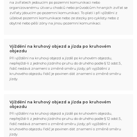
na zvířatech jedoucím po pozemní komunikaci nebo
organizovanému útvaru chodců nebo průvodcům hnaných zvířat se
zvířaty jdoucím po pozemní komunikaci. To platí i při vjíždění z
účelové pozemní komunikace nebo ze stezky pro cyklisty nebo z
obytné nebo pěší zóny na jinou pozemní komunikaci.
Vjíždění na kruhový objezd a jízda po kruhovém
objezdu
Při vjíždění na kruhový objezd a jízdě po kruhovém objezdu,
nepřejíždí-li z jednoho jízdního pruhu do druhého podle § 12 odst.5.,
řidič nedává znamení o změně směru jízdy; při vyjíždění z
kruhového objezdu řidič je povinen dát znamení o změně směru
jízdy.
Vjíždění na kruhový objezd a jízda po kruhovém
objezdu
Při vjíždění na kruhový objezd a jízdě po kruhovém objezdu,
nepřejíždí-li z jednoho jízdního pruhu do druhého podle § 12 odst.5.,
řidič nedává znamení o změně směru jízdy; při vyjíždění z
kruhového objezdu řidič je povinen dát znamení o změně směru
jízdy.