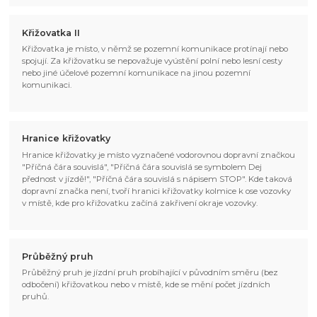
Křižovatka II
Křižovatka je místo, v němž se pozemní komunikace protínají nebo
spojují. Za křižovatku se nepovažuje vyústění polní nebo lesní cesty
nebo jiné účelové pozemní komunikace na jinou pozemní
komunikaci.
Hranice křižovatky
Hranice křižovatky je místo vyznačené vodorovnou dopravní značkou
"Příčná čára souvislá", "Příčná čára souvislá se symbolem Dej
přednost v jízdě!", "Příčná čára souvislá s nápisem STOP". Kde taková
dopravní značka není, tvoří hranici křižovatky kolmice k ose vozovky
v místě, kde pro křižovatku začíná zakřivení okraje vozovky.
Průběžný pruh
Průběžný pruh je jízdní pruh probíhající v původním směru (bez
odbočení) křižovatkou nebo v místě, kde se mění počet jízdních
pruhů.