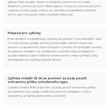
odstup řidiči vozidel v levém a středním jízdním pruhu nebo
středních jízdních pruzích. Řidiči jedoucí v krajních jízdních pruzích
v jednom směru jízdy mohou pri vytváření průjezdného jízdního
pruhu vjet na krajnici nebo na střední delící pás.
Přejezd pro cyklisty
Pred vjezdem na prejezd pro cyklisty se cyklista musí presvedcit, zda-
li muže vozovku prejet, aniž by ohrozil sebe i ostatní úcastníky
provozu na pozemních komunikacích, cyklista smí prejíždet vozovku
jen pokud s ohledem na vzdálenost a rychlost jízdy prijíždejících
vozidel nedonutí jejich řidiče ke zmene směru nebo rychlosti jízdy.
Na prejezdu pro cyklisty se jezdí vpravo.
Cyklista mladší 18 let je povinen za jízdy použít
ochrannou přílbu schváleného typu
Cyklista mladší 18 let je povinen za jízdy použít ochrannou přílbu
schváleného typu podle zvláštního právního předpisu a mít ji
nasazenou a řádně připevněnou na hlavě.