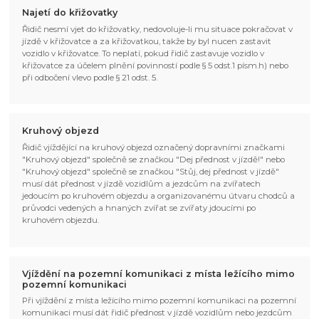
Najetí do křižovatky
Řidič nesmí vjet do křižovatky, nedovoluje-li mu situace pokračovat v
jízdě v křižovatce a za křižovatkou, takže by byl nucen zastavit
vozidlo v křižovatce. To neplatí, pokud řidič zastavuje vozidlo v
křižovatce za účelem plnění povinností podle § 5 odst.1 písm.h) nebo
při odbočení vlevo podle § 21 odst. 5.
Kruhový objezd
Řidič vjíždějící na kruhový objezd označený dopravními značkami
"Kruhový objezd" společně se značkou "Dej přednost v jízdě!" nebo
"Kruhový objezd" společně se značkou "Stůj, dej přednost v jízdě"
musí dát přednost v jízdě vozidlům a jezdcům na zvířatech
jedoucím po kruhovém objezdu a organizovanému útvaru chodců a
průvodci vedených a hnaných zvířat se zvířaty jdoucími po
kruhovém objezdu.
Vjíždění na pozemní komunikaci z místa ležícího mimo
pozemní komunikaci
Při vjíždění z místa ležícího mimo pozemní komunikaci na pozemní
komunikaci musí dát řidič přednost v jízdě vozidlům nebo jezdcům