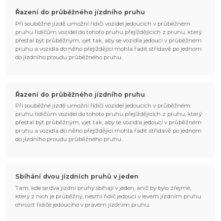
Řazení do průběžného jízdního pruhu
Při souběžné jízdě umožní řidiči vozidel jedoucích v průběžném
pruhu řidičům vozidel do tohoto pruhu přejíždějících z pruhu, který
přestal být průběžným, vjet tak, aby se vozidla jedoucí v průběžném
pruhu a vozidla do něho přejíždějící mohla řadit střídavě po jednom
do jízdního proudu průběžného pruhu.
Řazení do průběžného jízdního pruhu
Při souběžné jízdě umožní řidiči vozidel jedoucích v průběžném
pruhu řidičům vozidel do tohoto pruhu přejíždějících z pruhu, který
přestal být průběžným, vjet tak, aby se vozidla jedoucí v průběžném
pruhu a vozidla do něho přejíždějící mohla řadit střídavě po jednom
do jízdního proudu průběžného pruhu.
Sbíhání dvou jízdních pruhů v jeden
Tam, kde se dva jízdní pruhy sbíhají v jeden, aniž by bylo zřejmé,
který z nich je průběžný, nesmí řidič jedoucí v levém jízdním pruhu
ohrozit řidiče jedoucího v pravém jízdním pruhu.