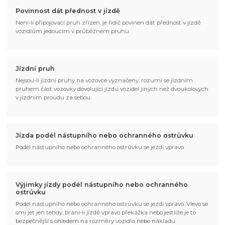
Povinnost dát přednost v jízdě
Není-li připojovací pruh zřízen, je řidič povinen dát přednost v jízdě
vozidlům jedoucím v průběžném pruhu.
Jízdní pruh
Nejsou-li jízdní pruhy na vozovce vyznačeny, rozumí se jízdním
pruhem část vozovky dovolující jízdu vozidel jiných než dvoukolových
v jízdním proudu za sebou.
Jízda podél nástupního nebo ochranného ostrůvku
Podél nástupního nebo ochranného ostrůvku se jezdí vpravo
Výjimky jízdy podél nástupního nebo ochranného
ostrůvku
Podél nástupního nebo ochranného ostrůvku se jezdí vpravo. Vlevo se
smí jet jen tehdy, brání-li jízdě vpravo překážka nebo jestliže je to
bezpečnější s ohledem na rozměry vozidla nebo nákladu.