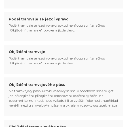
Podél tramvaje se jezdí vpravo
Podél tramvaje se jezdí vpravo, pokud není dopravní značkou
"Objíždění tramvaje" povolena jízda vlevo.
Objíždění tramvaje
Podél tramvaje se jezdí vpravo, pokud není dopravní značkou
"Objíždění tramvaje" povolena jízda vlevo.
Objíždění tramvajového pásu
Na tramvajový pás v úrovni vozovky se smí v podélném směru vjet
jen při objíždění, předjíždění, odbočování, otáčení, vjíždění na
pozemní komunikaci, nebo vyžadují-li to zvláštní okolnosti, například
není-li mezi tramvajovým pásem a okrajem vozovky dostatek místa
Přejíždění tramvajového pásu