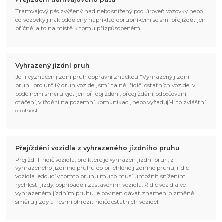
Tramvajový pás zvýšený nad nebo snížený pod úroveň vozovky nebo
od vozovky jinak oddělený například obrubníkem se smí přejíždět jen
příčně, a to na místě k tomu přizpůsobeném.
Vyhrazený jízdní pruh
Je-li vyznačen jízdní pruh dopravní značkou "Vyhrazený jízdní
pruh" pro určitý druh vozidel, smí na něj řidiči ostatních vozidel v
podélném směru vjet jen při objíždění, předjíždění, odbočování,
otáčení, vjíždění na pozemní komunikaci, nebo vyžadují-li to zvláštní
okolnosti
Přejíždění vozidla z vyhrazeného jízdního pruhu
Přejíždí-li řidič vozidla, pro které je vyhrazen jízdní pruh, z
vyhrazeného jízdního pruhu do přilehlého jízdního pruhu, řidič
vozidla jedoucí v tomto pruhu mu to musí umožnit snížením
rychlosti jízdy, popřípadě i zastavením vozidla. Řidič vozidla ve
vyhrazeném jízdním pruhu je povinen dávat znamení o změně
směru jízdy a nesmí ohrozit řidiče ostatních vozidel.