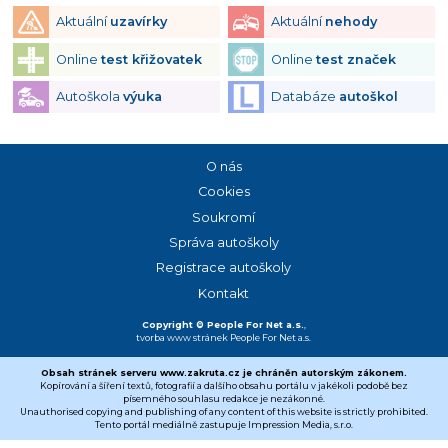
Aktuální
uzavírky
Aktuální
nehody
Online
test křižovatek
Online
test značek
Autoškola
výuka
Databáze
autoškol
O nás
Cookies
Soukromí
Správa autoškoly
Registrace autoškoly
Kontakt
Copyright © People For Net a.s.
,
tvorba www stránek
People For Net a.s.
Obsah stránek serveru www.zakruta.cz je chráněn autorským zákonem.
Kopírování a šíření textů, fotografií a dalšího obsahu portálu v jakékoli podobě bez
písemného souhlasu redakce je nezákonné.
Unauthorised copying and publishing of any content of this website is strictly prohibited.
Tento portál mediálně zastupuje Impression Media, s.r.o.