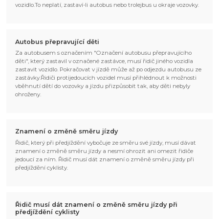
vozidlo.To neplatí, zastaví-li autobus nebo trolejbus u okraje vozovky.
Autobus přepravující děti
Za autobusem s označením "Označení autobusu přepravujícího
děti", který zastavil v označené zastávce, musí řidič jiného vozidla
zastavit vozidlo. Pokračovat v jízdě může až po odjezdu autobusu ze
zastávky.Řidiči protijedoucích vozidel musí přihlédnout k možnosti
vběhnutí dětí do vozovky a jízdu přizpůsobit tak, aby děti nebyly
ohroženy.
Znamení o změně směru jízdy
Řidič, který při předjíždění vybočuje ze směru své jízdy, musí dávat
znamení o změně směru jízdy a nesmí ohrozit ani omezit řidiče
jedoucí za ním. Řidič musí dát znamení o změně směru jízdy při
předjíždění cyklisty.
Řidič musí dát znamení o změně směru jízdy při
předjíždění cyklisty