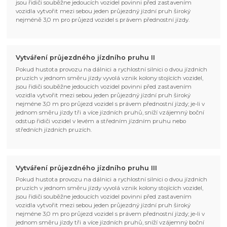
jsou řidiči souběžne jedoucích vozidel povinni před zastavením
vozidla vytvořit mezi sebou jeden průjezdný jízdní pruh široký
nejméně 3,0 m pro průjezd vozidel s právem přednostní jízdy.
Vytváření průjezdného jízdního pruhu II
Pokud hustota provozu na dálnici a rychlostní silnici o dvou jízdních
pruzích v jednom směru jízdy vyvolá vznik kolony stojících vozidel,
jsou řidiči souběžne jedoucích vozidel povinni před zastavením
vozidla vytvořit mezi sebou jeden průjezdný jízdní pruh široký
nejméne 3,0 m pro průjezd vozidel s právem přednostní jízdy; je-li v
jednom směru jízdy tři a více jízdních pruhů, sníží vzájemný boční
odstup řidiči vozidel v levém a středním jízdním pruhu nebo
středních jízdních pruzích.
Vytváření průjezdného jízdního pruhu III
Pokud hustota provozu na dálnici a rychlostní silnici o dvou jízdních
pruzích v jednom směru jízdy vyvolá vznik kolony stojících vozidel,
jsou řidiči souběžne jedoucích vozidel povinni před zastavením
vozidla vytvořit mezi sebou jeden průjezdný jízdní pruh široký
nejméne 3,0 m pro průjezd vozidel s právem přednostní jízdy; je-li v
jednom směru jízdy tři a více jízdních pruhů, sníží vzájemný boční