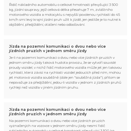
Řidič nákladního automobilu o celkové hmotnosti převyšující 3 500
kg, jízdní soupravy, jejíž celková délka přesahuje 7 m, zvláštního
motorového vozidla a motocyklu s nejvyšší povolenou rychlostí do 45
km/h smí levý krajní jízdní pruh užít k jízdě, jen jestliže je to nutné k
objíždění, předjíždění, otáčení nebo odbočování.
Jízda na pozemní komunikaci o dvou nebo více
jízdních pruzích v jednom směru jízdy
Je-li na pozemní komunikaci o dvou nebo více jízdních pruzích v
jednom směru jízdy taková hustota provozu, že se vytvoří souvislé
proudy vozidel, v nichž řidič motorového vozidla může jet jen takovou
rychlostí, která závisí na rychlosti vozidel jedoucích před ním, mohou
jet motorová vozidla souběžně (dále jen "souběžná jízda"); přitom se
nepovažuje za předjíždění, jedou-li vozidla v jednom z jízdních pruhů
rychleji než vozidla v jiném jízdním pruhu.
Jízda na pozemní komunikaci o dvou nebo více
jízdních pruzích v jednom směru jízdy
Na pozemní komunikaci o dvou nebo více jízdních pruzích
vyznačených na vozovce v jednom směru jízdy nesmí řidič
nákladního automobilu o celkové hmotnosti převyšující 3 500 kg,