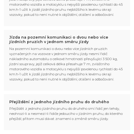
motorového vozidla a motocyklu s nejvyšší povolenou rychlostí do 45
km.h-1 užít k jízdě jízdního pruhu nejbližšího k levému okraji
vozovky, pokud to není nutné k objíždění, otáčení a odbočování.
Jízda na pozemní komunikaci o dvou nebo více
jízdních pruzích v jednom směru jízdy
Na pozemní komunikaci o dvou nebo více jízdních pruzích
vyznačených na vozovce v jednom směru jízdy nesmí řidič
nákladního automobilu o celkové hmotnosti převyšující 3 500 kg,
jízdní soupravy, jejíž celková délka přesahuje 7 m, zvláštního
motorového vozidla a motocyklu s nejvyšší povolenou rychlostí do 45
km.h-1 užít k jízdě jízdního pruhu nejbližšího k levému okraji
vozovky, pokud to není nutné k objíždění, otáčení a odbočování.
Přejíždění z jednoho jízdního pruhu do druhého
Přejíždět z jednoho jízdního pruhu do druhého smí řidič jen tehdy,
neohrozí-li a neomezí-li řidiče jedoucího v jízdním pruhu, do kterého
přejíždí; přitom musí dávat znamení o změně směru jízdy.