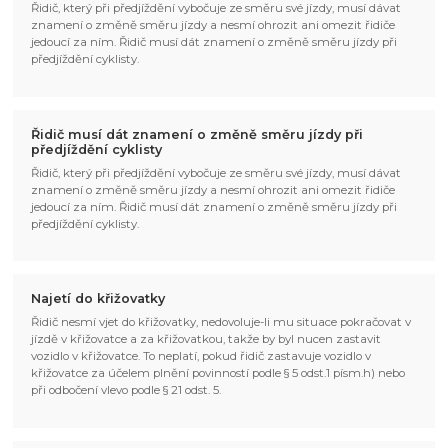
Řidič, který při předjíždění vybočuje ze směru své jízdy, musí dávat
znamení o změně směru jízdy a nesmí ohrozit ani omezit řidiče
jedoucí za ním. Řidič musí dát znamení o změně směru jízdy při
předjíždění cyklisty.
Řidič musí dát znamení o změně směru jízdy při
předjíždění cyklisty
Řidič, který při předjíždění vybočuje ze směru své jízdy, musí dávat
znamení o změně směru jízdy a nesmí ohrozit ani omezit řidiče
jedoucí za ním. Řidič musí dát znamení o změně směru jízdy při
předjíždění cyklisty.
Najetí do křižovatky
Řidič nesmí vjet do křižovatky, nedovoluje-li mu situace pokračovat v
jízdě v křižovatce a za křižovatkou, takže by byl nucen zastavit
vozidlo v křižovatce. To neplatí, pokud řidič zastavuje vozidlo v
křižovatce za účelem plnění povinností podle § 5 odst.1 písm.h) nebo
při odbočení vlevo podle § 21 odst. 5.