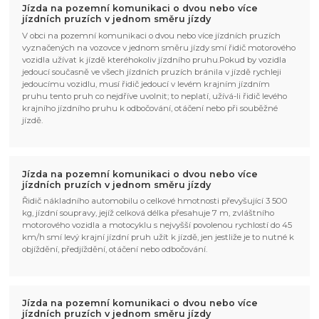
Jízda na pozemní komunikaci o dvou nebo více
jízdních pruzích v jednom směru jízdy
V obci na pozemní komunikaci o dvou nebo více jízdních pruzích
vyznačených na vozovce v jednom směru jízdy smí řidič motorového
vozidla užívat k jízdě kteréhokoliv jízdního pruhu.Pokud by vozidla
jedoucí současně ve všech jízdních pruzích bránila v jízdě rychleji
jedoucímu vozidlu, musí řidič jedoucí v levém krajním jízdním
pruhu tento pruh co nejdříve uvolnit; to neplatí, užívá-li řidič levého
krajního jízdního pruhu k odbočování, otáčení nebo při souběžné
jízdě.
Jízda na pozemní komunikaci o dvou nebo více
jízdních pruzích v jednom směru jízdy
Řidič nákladního automobilu o celkové hmotnosti převyšující 3 500
kg, jízdní soupravy, jejíž celková délka přesahuje 7 m, zvláštního
motorového vozidla a motocyklu s nejvyšší povolenou rychlostí do 45
km/h smí levý krajní jízdní pruh užít k jízdě, jen jestliže je to nutné k
objíždění, předjíždění, otáčení nebo odbočování.
Jízda na pozemní komunikaci o dvou nebo více
jízdních pruzích v jednom směru jízdy