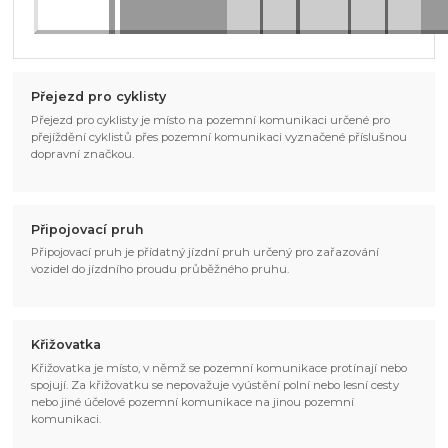
Přejezd pro cyklisty
Přejezd pro cyklisty je místo na pozemní komunikaci určené pro
přejíždění cyklistů přes pozemní komunikaci vyznačené příslušnou
dopravní značkou.
Připojovací pruh
Připojovací pruh je přídatný jízdní pruh určený pro zařazování
vozidel do jízdního proudu průběžného pruhu.
Křižovatka
Křižovatka je místo, v němž se pozemní komunikace protínají nebo
spojují. Za křižovatku se nepovažuje vyústění polní nebo lesní cesty
nebo jiné účelové pozemní komunikace na jinou pozemní
komunikaci.