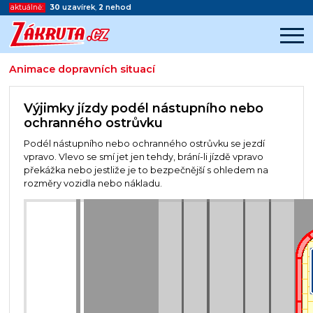
aktuálně:
30
uzavírek
,
2
nehod
Animace dopravních situací
Začátek reklamy
Konec reklamy
Výjimky jízdy podél nástupního nebo
ochranného ostrůvku
Podél nástupního nebo ochranného ostrůvku se jezdí
vpravo. Vlevo se smí jet jen tehdy, brání-li jízdě vpravo
překážka nebo jestliže je to bezpečnější s ohledem na
rozměry vozidla nebo nákladu.