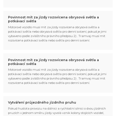
Povinnost mít za jízdy rozsvícena obrysová světla a
potkávací světla
Motorové vozidlo musí mít za jízdy rozsvícena obrysová světla a
potkávací světla nebo obrysová světla pro denní svícení, pokud je jimi
vybaveno podle zvláštního právního předpisu 2) . Tramvaj musí mít
rozsvícena potkávací světla nebo světla pro denní svícení.
Povinnost mít za jízdy rozsvícena obrysová světla a
potkávací světla
Motorové vozidlo musí mít za jízdy rozsvícena obrysová světla a
potkávací světla nebo obrysová světla pro denní svícení, pokud je jimi
vybaveno podle zvláštního právního předpisu 2) . Tramvaj musí mít
rozsvícena potkávací světla nebo světla pro denní svícení.
Vytváření průjezdného jízdního pruhu
Pokud hustota provozu na dálnici a rychlostní silnici o dvou jízdních
pruzích v jednom směru jízdy vyvolá vznik kolony stojících vozidel,