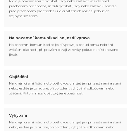
Řidič je povinen snížit rychlost jízdy nebo zastavit vozidlo před
přechodem pro chodce, sníží-li rychlost jízdy nebo zastaví-li vozidlo
před přechodem pro chodce i řidiči ostatních vozidel jedoucích
stejným směrem.
Na pozemní komunikaci se jezdí vpravo
Na pozemní komunikaci se jezdí vpravo, a pokud tomu nebrání
zvláštní okolnosti, při pravém okraji vozovky, pokud není stanoveno
jinak.
Objíždění
Na krajnici smí řidič motorového vozidla vjet jen při zastavení a stání
nebo, jestliže je to nutné, při objíždění, vyhýbání, odbočování nebo
otáčení. Přitom musí dbát zvýšené opatrnosti.
Vyhýbání
Na krajnici smí řidič motorového vozidla vjet jen při zastavení a stání
nebo, jestliže je to nutné, při objíždění, vyhýbání, odbočování nebo