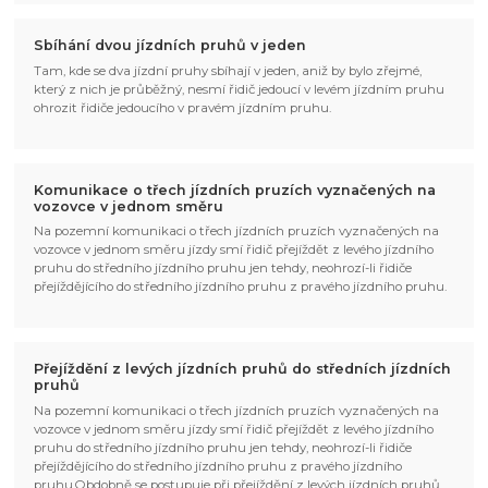
Sbíhání dvou jízdních pruhů v jeden
Tam, kde se dva jízdní pruhy sbíhají v jeden, aniž by bylo zřejmé,
který z nich je průběžný, nesmí řidič jedoucí v levém jízdním pruhu
ohrozit řidiče jedoucího v pravém jízdním pruhu.
Komunikace o třech jízdních pruzích vyznačených na
vozovce v jednom směru
Na pozemní komunikaci o třech jízdních pruzích vyznačených na
vozovce v jednom směru jízdy smí řidič přejíždět z levého jízdního
pruhu do středního jízdního pruhu jen tehdy, neohrozí-li řidiče
přejíždějícího do středního jízdního pruhu z pravého jízdního pruhu.
Přejíždění z levých jízdních pruhů do středních jízdních
pruhů
Na pozemní komunikaci o třech jízdních pruzích vyznačených na
vozovce v jednom směru jízdy smí řidič přejíždět z levého jízdního
pruhu do středního jízdního pruhu jen tehdy, neohrozí-li řidiče
přejíždějícího do středního jízdního pruhu z pravého jízdního
pruhu.Obdobně se postupuje při přejíždění z levých jízdních pruhů