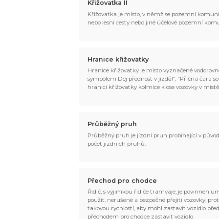
Křižovatka II
Křižovatka je místo, v němž se pozemní komunika
nebo lesní cesty nebo jiné účelové pozemní ko
Hranice křižovatky
Hranice křižovatky je místo vyznačené vodorovno
symbolem Dej přednost v jízdě!", "Příčná čára s
hranici křižovatky kolmice k ose vozovky v místě
Průběžný pruh
Průběžný pruh je jízdní pruh probíhající v pův
počet jízdních pruhů.
Přechod pro chodce
Řidič, s výjimkou řidiče tramvaje, je povinnen u
použít, nerušené a bezpečné přejití vozovky; pro
takovou rychlostí, aby mohl zastavit vozidlo pře
přechodem pro chodce zastavit vozidlo.