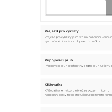
Přejezd pro cyklisty
Přejezd pro cyklisty je místo na pozemní komun
vyznačené příslušnou dopravní značkou.
Připojovací pruh
Připojovací pruh je přídatný jízdní pruh určený
Křižovatka
Křižovatka je místo, v němž se pozemní komunika
nebo lesní cesty nebo jiné účelové pozemní ko