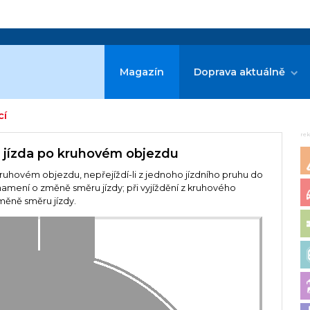
Magazín
Doprava aktuálně
cí
re
a jízda po kruhovém objezdu
 kruhovém objezdu, nepřejíždí-li z jednoho jízdního pruhu do
znamení o změně směru jízdy; při vyjíždění z kruhového
měně směru jízdy.