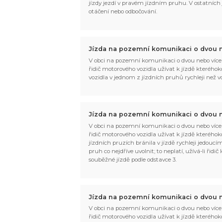
jízdy jezdí v pravém jízdním pruhu. V ostatních jí
otáčení nebo odbočování.
Jízda na pozemní komunikaci o dvou n
V obci na pozemní komunikaci o dvou nebo více
řidič motorového vozidla užívat k jízdě kteréhoko
vozidla v jednom z jízdních pruhů rychleji než 
Jízda na pozemní komunikaci o dvou n
V obci na pozemní komunikaci o dvou nebo více
řidič motorového vozidla užívat k jízdě kteréhok
jízdních pruzích bránila v jízdě rychleji jedouc
pruh co nejdříve uvolnit; to neplatí, užívá-li řid
souběžné jízdě podle odstavce 3.
Jízda na pozemní komunikaci o dvou n
V obci na pozemní komunikaci o dvou nebo více
řidič motorového vozidla užívat k jízdě kteréhok