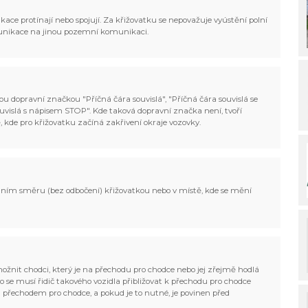
ce protínají nebo spojují. Za křižovatku se nepovažuje vyústění polní
munikace na jinou pozemní komunikaci.
u dopravní značkou "Příčná čára souvislá", "Příčná čára souvislá se
ouvislá s nápisem STOP". Kde taková dopravní značka není, tvoří
, kde pro křižovatku začíná zakřivení okraje vozovky.
odním směru (bez odbočení) křižovatkou nebo v místě, kde se mění
možnit chodci, který je na přechodu pro chodce nebo jej zřejmě hodlá
to se musí řidič takového vozidla přibližovat k přechodu pro chodce
d přechodem pro chodce, a pokud je to nutné, je povinen před