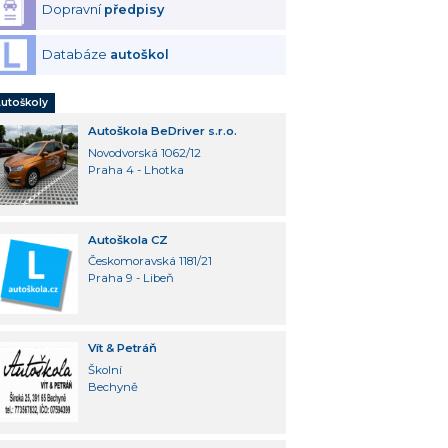
Dopravní
předpisy
Databáze
autoškol
utoškoly
Autoškola BeDriver s.r.o.
Novodvorská 1062/12
Praha 4 - Lhotka
Autoškola CZ
Českomoravská 1181/21
Praha 9 - Libeň
Vít & Petráň
Školní
Bechyně