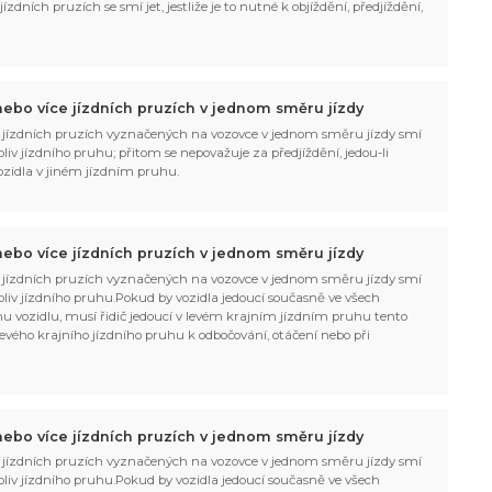
zdních pruzích se smí jet, jestliže je to nutné k objíždění, předjíždění,
ebo více jízdních pruzích v jednom směru jízdy
 jízdních pruzích vyznačených na vozovce v jednom směru jízdy smí
liv jízdního pruhu; přitom se nepovažuje za předjíždění, jedou-li
vozidla v jiném jízdním pruhu.
ebo více jízdních pruzích v jednom směru jízdy
 jízdních pruzích vyznačených na vozovce v jednom směru jízdy smí
oliv jízdního pruhu.Pokud by vozidla jedoucí současně ve všech
ímu vozidlu, musí řidič jedoucí v levém krajním jízdním pruhu tento
ič levého krajního jízdního pruhu k odbočování, otáčení nebo při
ebo více jízdních pruzích v jednom směru jízdy
 jízdních pruzích vyznačených na vozovce v jednom směru jízdy smí
oliv jízdního pruhu.Pokud by vozidla jedoucí současně ve všech