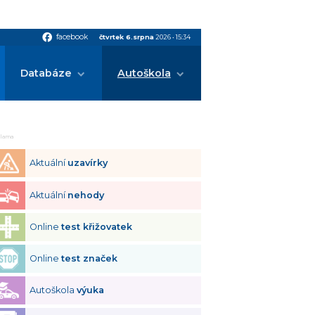
facebook
facebook
čtvrtek 6.srpna
2026
•
15:34
Databáze
Autoškola
klama
Aktuální
uzavírky
Aktuální
nehody
Online
test křižovatek
Online
test značek
Autoškola
výuka