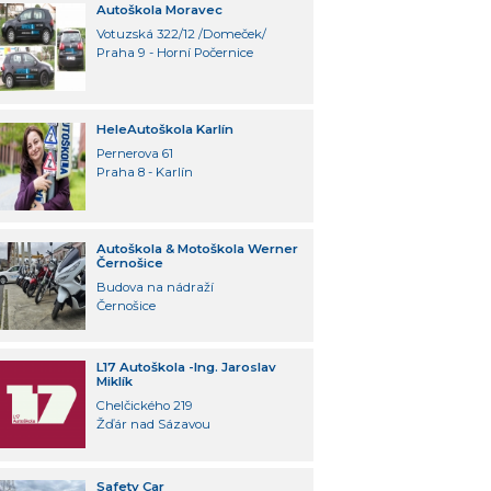
Autoškola Moravec
Votuzská 322/12 /Domeček/
Praha 9 - Horní Počernice
HeleAutoškola Karlín
Pernerova 61
Praha 8 - Karlín
Autoškola & Motoškola Werner
Černošice
Budova na nádraží
Černošice
L17 Autoškola -Ing. Jaroslav
Miklík
Chelčického 219
Žďár nad Sázavou
Safety Car