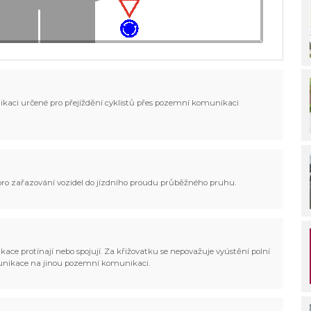
ikaci určené pro přejíždění cyklistů přes pozemní komunikaci
 pro zařazování vozidel do jízdního proudu průběžného pruhu.
ce protínají nebo spojují. Za křižovatku se nepovažuje vyústění polní
munikace na jinou pozemní komunikaci.