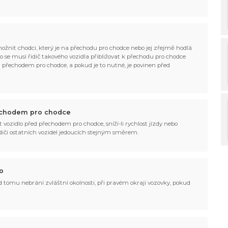
možnit chodci, který je na přechodu pro chodce nebo jej zřejmě hodlá
to se musí řidič takového vozidla přibližovat k přechodu pro chodce
d přechodem pro chodce, a pokud je to nutné, je povinen před
přechodem pro chodce
it vozidlo před přechodem pro chodce, sníží-li rychlost jízdy nebo
idiči ostatních vozidel jedoucích stejným směrem.
o
 tomu nebrání zvláštní okolnosti, při pravém okraji vozovky, pokud