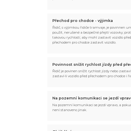
Přechod pro chodce - výjimka
Řidič, s výjimkou řidiče tramvaje, je povinnen u
použít, nerušené a bezpečné přejití vozovky; pro
takovou rychlostí, aby mohl zastavit vozidlo pře
přechodem pro chodce zastavit vozidlo.
Povinnost snížit rychlost jízdy před 
Řidič je povinen snížit rychlost jízdy nebo zastav
zastaví-li vozidlo před přechodem pro chodce i ř
Na pozemní komunikaci se jezdí vprav
Na pozemní komunikaci se jezdí vpravo, a pokud
není stanoveno jinak.