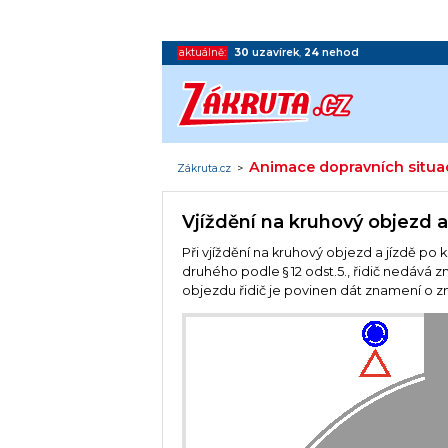
aktuálně:
30
uzavírek
,
24
nehod
Animace dopravních situa
Zákruta.cz
>
Vjíždění na kruhový objezd 
Při vjíždění na kruhový objezd a jízdě po
druhého podle § 12 odst.5., řidič nedává 
objezdu řidič je povinen dát znamení o z