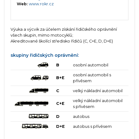
Web:
www.rokr.cz
Výuka a výcvik za účelem získání řidičského oprávnění
všech skupin, mimo motocyklů;
Akreditované školící středisko řídičů (C, C+E, D, D+E)
skupiny řidičských oprávnění:
B
osobní automobil
osobní automobil s
B+E
přívěsem
C
velký nákladní automobil
velký nákladní automobil
C+E
s přívěsem
D
autobus
D+E
autobus s přívěsem