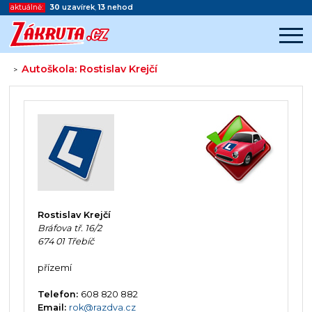
aktuálně:
30
uzavírek
,
13
nehod
Autoškola: Rostislav Krejčí
>
Začátek reklamy
Konec reklamy
Rostislav Krejčí
Bráfova tř. 16/2
674 01 Třebíč
přízemí
Telefon:
608 820 882
Email:
rok@razdva.cz