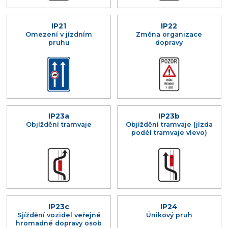
IP21
IP22
Omezení v jízdním
Změna organizace
pruhu
dopravy
IP23a
IP23b
Objíždění tramvaje
Objíždění tramvaje (jízda
podél tramvaje vlevo)
IP23c
IP24
Sjíždění vozidel veřejné
Únikový pruh
hromadné dopravy osob