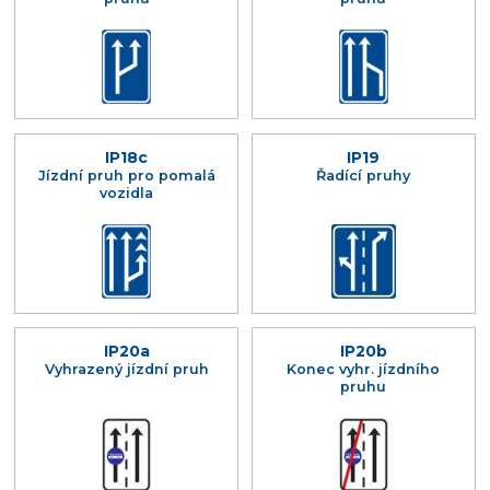
IP18c
IP19
Jízdní pruh pro pomalá
Řadící pruhy
vozidla
IP20a
IP20b
Vyhrazený jízdní pruh
Konec vyhr. jízdního
pruhu