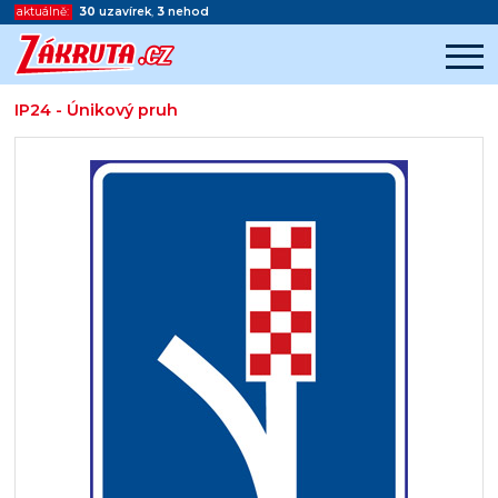
aktuálně:
30
uzavírek
,
3
nehod
IP24 - Únikový pruh
Začátek reklamy
Konec reklamy