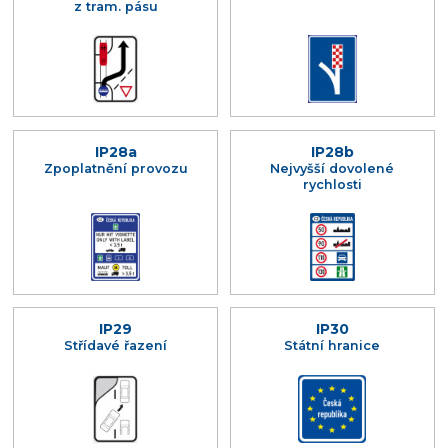
z tram. pásu
IP28a
IP28b
Zpoplatnění provozu
Nejvyšší dovolené
rychlosti
IP29
IP30
Střídavé řazení
Státní hranice