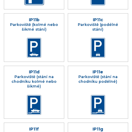
IP11b
IP11c
Parkoviště (kolmé nebo
Parkoviště (podélné
šikmé stání)
stání)
IP11d
IP11e
Parkoviště (stání na
Parkoviště (stání na
chodníku kolmé nebo
chodníku podélné)
šikmé)
IP11f
IP11g