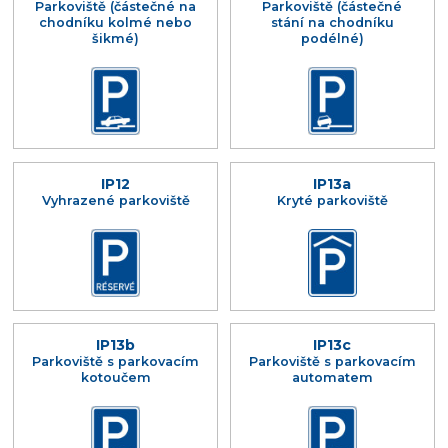
Parkoviště (částečné na
Parkoviště (částečné
chodníku kolmé nebo
stání na chodníku
šikmé)
podélné)
IP12
IP13a
Vyhrazené parkoviště
Kryté parkoviště
IP13b
IP13c
Parkoviště s parkovacím
Parkoviště s parkovacím
kotoučem
automatem