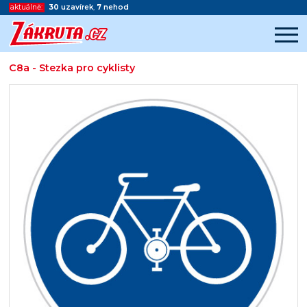
aktuálně:
30
uzavírek
,
7
nehod
C8a - Stezka pro cyklisty
Začátek reklamy
Konec reklamy