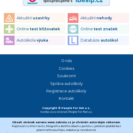
Aktuální
uzavírky
Aktuální
nehody
Online
test křižovatek
Online
test značek
Autoškola
výuka
Databáze
autoškol
O nás
Cookies
Soukromí
Správa autoškoly
Registrace autoškoly
Kontakt
Copyright © People For Net a.s.
,
tvorba www stránek
People For Net a.s.
Obsah stránek serveru www.zakruta.cz je chráněn autorským zákonem.
Kopírování a šíření textů, fotografií a dalšího obsahu portálu v jakékoli podobě bez
písemného souhlasu redakce je nezákonné.