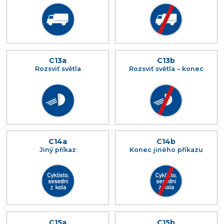
C13a
C13b
Rozsviť světla
Rozsviť světla – konec
C14a
C14b
Jiný příkaz
Konec jiného příkazu
C15a
C15b