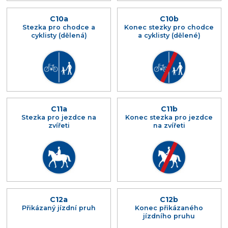
C10a
C10b
Stezka pro chodce a
Konec stezky pro chodce
cyklisty (dělená)
a cyklisty (dělené)
C11a
C11b
Stezka pro jezdce na
Konec stezka pro jezdce
zvířeti
na zvířeti
C12a
C12b
Přikázaný jízdní pruh
Konec přikázaného
jízdního pruhu