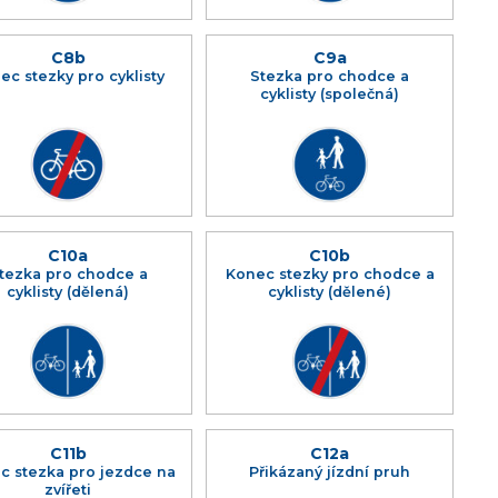
C8b
C9a
ec stezky pro cyklisty
Stezka pro chodce a
cyklisty (společná)
C10a
C10b
tezka pro chodce a
Konec stezky pro chodce a
cyklisty (dělená)
cyklisty (dělené)
C11b
C12a
c stezka pro jezdce na
Přikázaný jízdní pruh
zvířeti