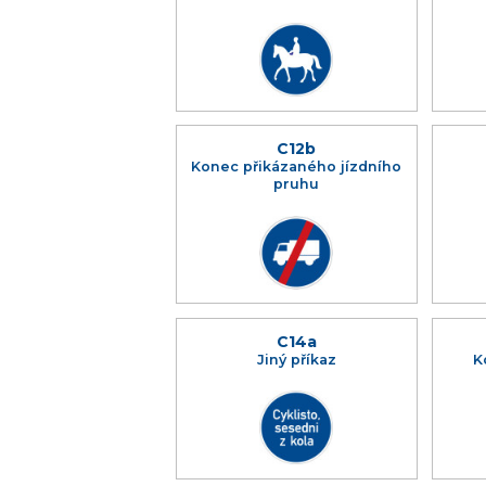
C12b
Konec přikázaného jízdního
pruhu
C14a
Jiný příkaz
K