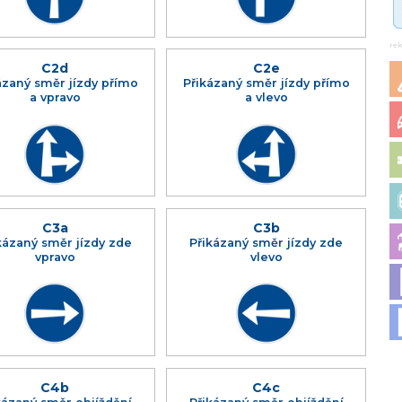
re
C2d
C2e
ázaný směr jízdy přímo
Přikázaný směr jízdy přímo
a vpravo
a vlevo
C3a
C3b
kázaný směr jízdy zde
Přikázaný směr jízdy zde
vpravo
vlevo
C4b
C4c