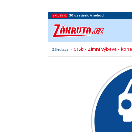
aktuálně:
30
uzavírek
,
4
nehod
C15b - Zimní výbava - kon
Zákruta.cz
>