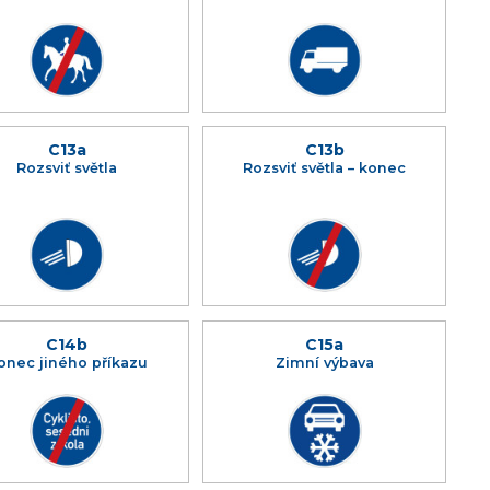
C13a
C13b
Rozsviť světla
Rozsviť světla – konec
C14b
C15a
onec jiného příkazu
Zimní výbava