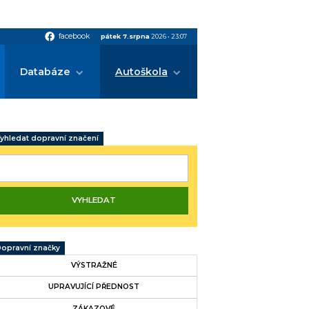
facebook
facebook
pátek 7.srpna
2026
•
23:07
Databáze
Autoškola
yhledat dopravní značení
opravní značky
VÝSTRAŽNÉ
UPRAVUJÍCÍ PŘEDNOST
ZÁKAZOVÉ