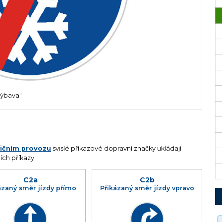
ýbava".
lničním provozu
svislé příkazové dopravní značky ukládají
ch příkazy.
C2a
C2b
ázaný směr jízdy přímo
Přikázaný směr jízdy vpravo