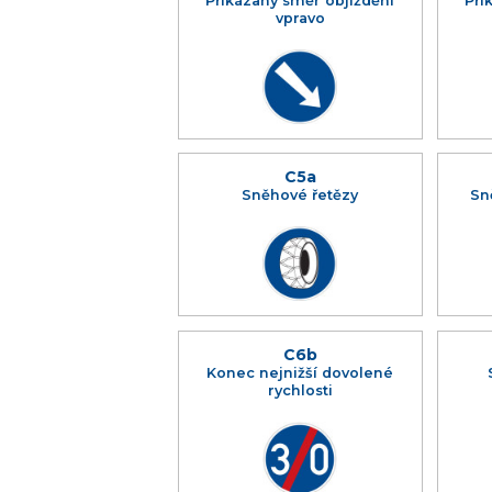
Přikázaný směr objíždění
Při
vpravo
C5a
Sněhové řetězy
Sn
C6b
Konec nejnižší dovolené
rychlosti