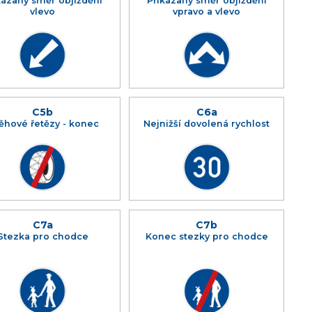
kázaný směr objíždění
Přikázaný směr objíždění
vlevo
vpravo a vlevo
C5b
C6a
ěhové řetězy - konec
Nejnižší dovolená rychlost
C7a
C7b
Stezka pro chodce
Konec stezky pro chodce