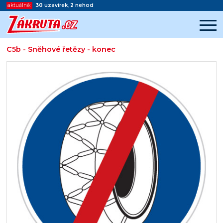
aktuálně:
30
uzavírek
,
2
nehod
C5b - Sněhové řetězy - konec
Začátek reklamy
Konec reklamy