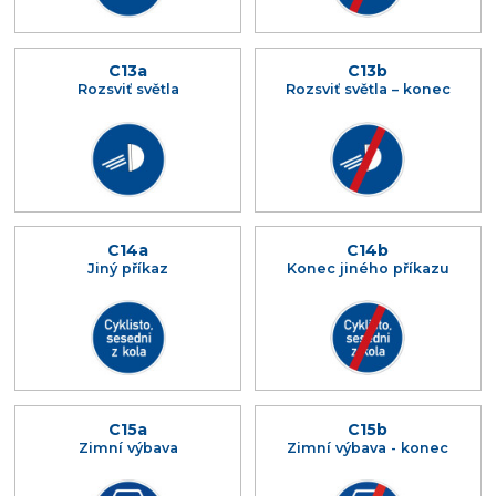
C13a
C13b
Rozsviť světla
Rozsviť světla – konec
C14a
C14b
Jiný příkaz
Konec jiného příkazu
C15a
C15b
Zimní výbava
Zimní výbava - konec