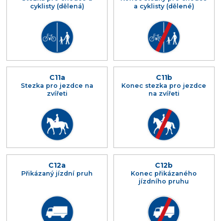
cyklisty (dělená)
a cyklisty (dělené)
C11a
C11b
Stezka pro jezdce na
Konec stezka pro jezdce
zvířeti
na zvířeti
C12a
C12b
Přikázaný jízdní pruh
Konec přikázaného
jízdního pruhu