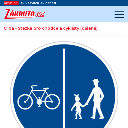
aktuálně:
30
uzavírek
,
20
nehod
C10a - Stezka pro chodce a cyklisty (dělená)
Začátek reklamy
Konec reklamy