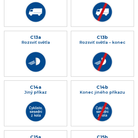
C13a
C13b
Rozsviť světla
Rozsviť světla – konec
C14a
C14b
Jiný příkaz
Konec jiného příkazu
C15a
C15b