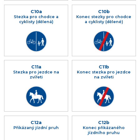
C10a
C10b
Stezka pro chodce a
Konec stezky pro chodce
cyklisty (dělená)
a cyklisty (dělené)
C11a
C11b
Stezka pro jezdce na
Konec stezka pro jezdce
zvířeti
na zvířeti
C12a
C12b
Přikázaný jízdní pruh
Konec přikázaného
jízdního pruhu