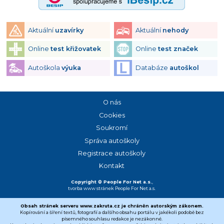
Aktuální
uzavírky
Aktuální
nehody
Online
test křižovatek
Online
test značek
Autoškola
výuka
Databáze
autoškol
O nás
Cookies
Soukromí
Správa autoškoly
Registrace autoškoly
Kontakt
Copyright © People For Net a.s.
,
tvorba www stránek
People For Net a.s.
Obsah stránek serveru www.zakruta.cz je chráněn autorským zákonem.
Kopírování a šíření textů, fotografií a dalšího obsahu portálu v jakékoli podobě bez
písemného souhlasu redakce je nezákonné.