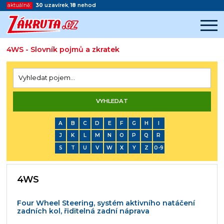
aktuálně:
30
uzavírek
,
18
nehod
4WS - Slovník pojmů a zkratek
Začátek reklamy
Konec reklamy
A
B
C
D
E
F
G
H
I
J
K
L
M
N
O
P
Q
R
S
T
U
V
W
X
Y
Z
0-9
4WS
Four Wheel Steering, systém aktivního natáčení
zadních kol, řiditelná zadní náprava