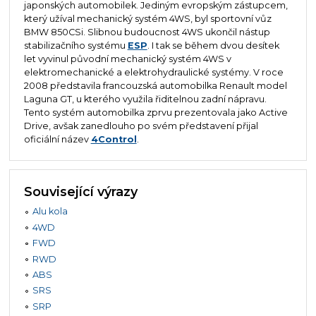
japonských automobilek. Jediným evropským zástupcem,
který užíval mechanický systém 4WS, byl sportovní vůz
BMW 850CSi. Slibnou budoucnost 4WS ukončil nástup
stabilizačního systému
ESP
. I tak se během dvou desítek
let vyvinul původní mechanický systém 4WS v
elektromechanické a elektrohydraulické systémy. V roce
2008 představila francouzská automobilka Renault model
Laguna GT, u kterého využila řiditelnou zadní nápravu.
Tento systém automobilka zprvu prezentovala jako Active
Drive, avšak zanedlouho po svém představení přijal
oficiální název
4Control
.
Související výrazy
Alu kola
4WD
FWD
RWD
ABS
SRS
SRP