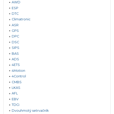
AWD
ESP
DTC
Climatronic
ASR
GPS
DPC
DSC
SIPS
BAS
ADS
4ETS
4Motion
4Control
CMBS
LKAS
AFL
EBV
TDCi
Dvouhmotý setrvačník