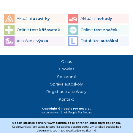
Aktuální
uzavírky
Aktuální
nehody
Online
test křižovatek
Online
test značek
Autoškola
výuka
Databáze
autoškol
O nás
Cookies
Soukromí
Správa autoškoly
Registrace autoškoly
Kontakt
Copyright © People For Net a.s.
,
tvorba www stránek
People For Net a.s.
Obsah stránek serveru www.zakruta.cz je chráněn autorským zákonem.
Kopírování a šíření textů, fotografií a dalšího obsahu portálu v jakékoli podobě bez