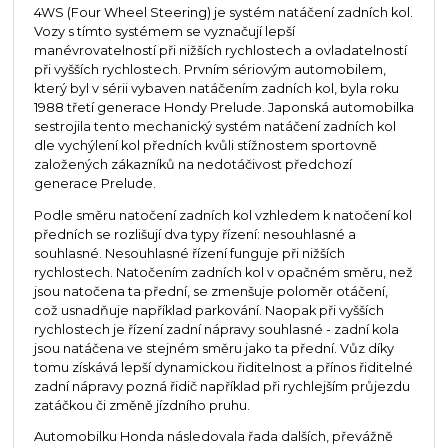
4WS (Four Wheel Steering) je systém natáčení zadních kol.
Vozy s tímto systémem se vyznačují lepší
manévrovatelností při nižších rychlostech a ovladatelností
při vyšších rychlostech. Prvním sériovým automobilem,
který byl v sérii vybaven natáčením zadních kol, byla roku
1988 třetí generace Hondy Prelude. Japonská automobilka
sestrojila tento mechanický systém natáčení zadních kol
dle vychýlení kol předních kvůli stížnostem sportovně
založených zákazníků na nedotáčivost předchozí
generace Prelude.
Podle směru natočení zadních kol vzhledem k natočení kol
předních se rozlišují dva typy řízení: nesouhlasné a
souhlasné. Nesouhlasné řízení funguje při nižších
rychlostech. Natočením zadních kol v opačném směru, než
jsou natočena ta přední, se zmenšuje poloměr otáčení,
což usnadňuje například parkování. Naopak při vyšších
rychlostech je řízení zadní nápravy souhlasné - zadní kola
jsou natáčena ve stejném směru jako ta přední. Vůz díky
tomu získává lepší dynamickou řiditelnost a přínos řiditelné
zadní nápravy pozná řidič například při rychlejším průjezdu
zatáčkou či změně jízdního pruhu.
Automobilku Honda následovala řada dalších, převážně