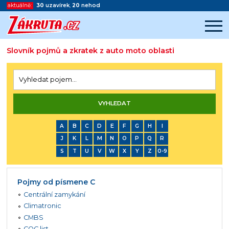
aktuálně:
30
uzavírek
,
20
nehod
Slovník pojmů a zkratek z auto moto oblasti
Začátek reklamy
Konec reklamy
A
B
C
D
E
F
G
H
I
J
K
L
M
N
O
P
Q
R
S
T
U
V
W
X
Y
Z
0-9
Pojmy od písmene C
Centrální zamykání
Climatronic
CMBS
COC list