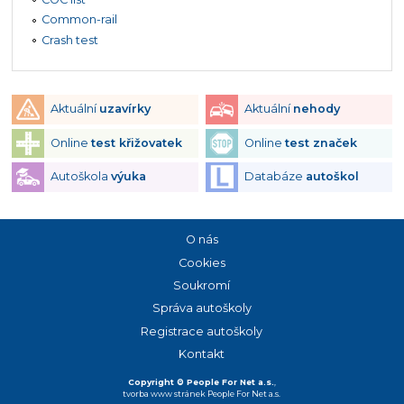
Common-rail
Crash test
Aktuální
uzavírky
Aktuální
nehody
Online
test křižovatek
Online
test značek
Autoškola
výuka
Databáze
autoškol
O nás
Cookies
Soukromí
Správa autoškoly
Registrace autoškoly
Kontakt
Copyright © People For Net a.s.
,
tvorba www stránek
People For Net a.s.