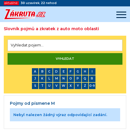
aktuálně:
30
uzavírek
,
22
nehod
Slovník pojmů a zkratek z auto moto oblasti
Začátek reklamy
Konec reklamy
A
B
C
D
E
F
G
H
I
J
K
L
M
N
O
P
Q
R
S
T
U
V
W
X
Y
Z
0-9
Pojmy od písmene M
Nebyl nalezen žádný výraz odpovídající zadání.