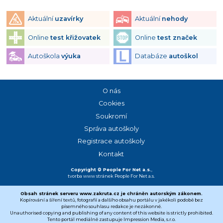
Aktuální
uzavírky
Aktuální
nehody
Online
test křižovatek
Online
test značek
Autoškola
výuka
Databáze
autoškol
O nás
Cookies
Soukromí
Správa autoškoly
Registrace autoškoly
Kontakt
Copyright © People For Net a.s.
,
tvorba www stránek
People For Net a.s.
Obsah stránek serveru www.zakruta.cz je chráněn autorským zákonem.
Kopírování a šíření textů, fotografií a dalšího obsahu portálu v jakékoli podobě bez
písemného souhlasu redakce je nezákonné.
Unauthorised copying and publishing of any content of this website is strictly prohibited.
Tento portál mediálně zastupuje Impression Media, s.r.o.