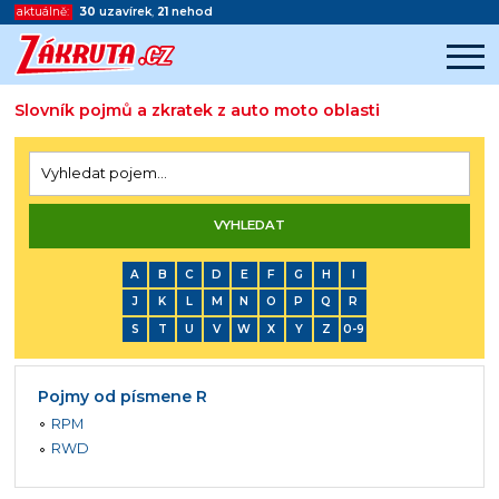
aktuálně:
30
uzavírek
,
21
nehod
Slovník pojmů a zkratek z auto moto oblasti
Začátek reklamy
Konec reklamy
A
B
C
D
E
F
G
H
I
J
K
L
M
N
O
P
Q
R
S
T
U
V
W
X
Y
Z
0-9
Pojmy od písmene R
RPM
RWD