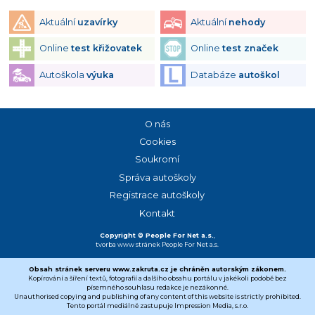
Aktuální
uzavírky
Aktuální
nehody
Online
test křižovatek
Online
test značek
Autoškola
výuka
Databáze
autoškol
O nás
Cookies
Soukromí
Správa autoškoly
Registrace autoškoly
Kontakt
Copyright © People For Net a.s.
,
tvorba www stránek
People For Net a.s.
Obsah stránek serveru www.zakruta.cz je chráněn autorským zákonem.
Kopírování a šíření textů, fotografií a dalšího obsahu portálu v jakékoli podobě bez
písemného souhlasu redakce je nezákonné.
Unauthorised copying and publishing of any content of this website is strictly prohibited.
Tento portál mediálně zastupuje Impression Media, s.r.o.