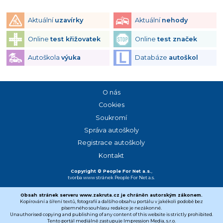
Aktuální
uzavírky
Aktuální
nehody
Online
test křižovatek
Online
test značek
Autoškola
výuka
Databáze
autoškol
O nás
Cookies
Soukromí
Správa autoškoly
Registrace autoškoly
Kontakt
Copyright © People For Net a.s.
,
tvorba www stránek
People For Net a.s.
Obsah stránek serveru www.zakruta.cz je chráněn autorským zákonem.
Kopírování a šíření textů, fotografií a dalšího obsahu portálu v jakékoli podobě bez
písemného souhlasu redakce je nezákonné.
Unauthorised copying and publishing of any content of this website is strictly prohibited.
Tento portál mediálně zastupuje Impression Media, s.r.o.