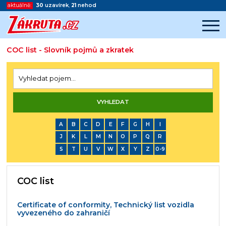
aktuálně:
30
uzavírek
,
21
nehod
COC list - Slovník pojmů a zkratek
Začátek reklamy
Konec reklamy
A
B
C
D
E
F
G
H
I
J
K
L
M
N
O
P
Q
R
S
T
U
V
W
X
Y
Z
0-9
COC list
Certificate of conformity, Technický list vozidla
vyvezeného do zahraničí