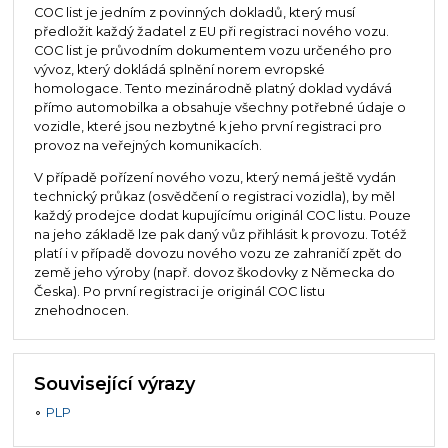
COC list je jedním z povinných dokladů, který musí
předložit každý žadatel z EU při registraci nového vozu.
COC list je průvodním dokumentem vozu určeného pro
vývoz, který dokládá splnění norem evropské
homologace. Tento mezinárodně platný doklad vydává
přímo automobilka a obsahuje všechny potřebné údaje o
vozidle, které jsou nezbytné k jeho první registraci pro
provoz na veřejných komunikacích.
V případě pořízení nového vozu, který nemá ještě vydán
technický průkaz (osvědčení o registraci vozidla), by měl
každý prodejce dodat kupujícímu originál COC listu. Pouze
na jeho základě lze pak daný vůz přihlásit k provozu. Totéž
platí i v případě dovozu nového vozu ze zahraničí zpět do
země jeho výroby (např. dovoz škodovky z Německa do
Česka). Po první registraci je originál COC listu
znehodnocen.
Související výrazy
PLP