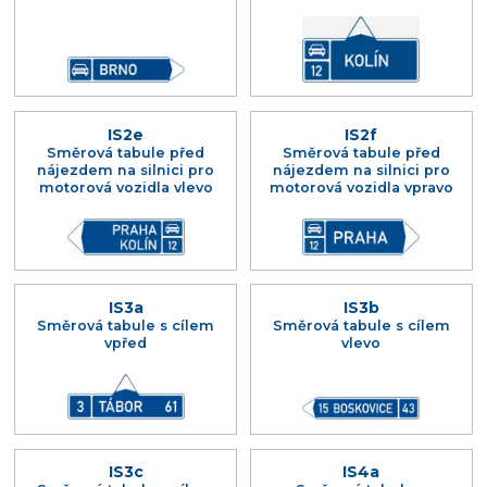
IS2e
IS2f
Směrová tabule před
Směrová tabule před
nájezdem na silnici pro
nájezdem na silnici pro
motorová vozidla vlevo
motorová vozidla vpravo
IS3a
IS3b
Směrová tabule s cílem
Směrová tabule s cílem
vpřed
vlevo
IS3c
IS4a