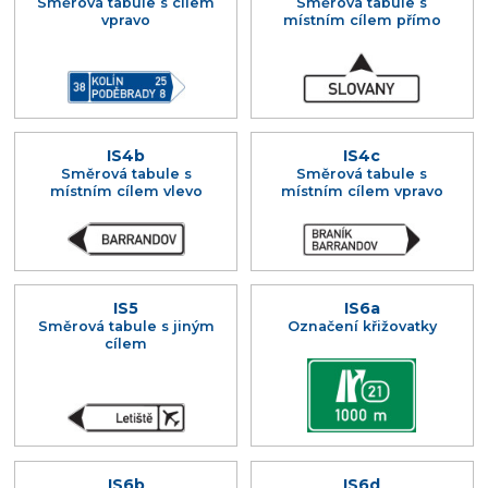
Směrová tabule s cílem
Směrová tabule s
vpravo
místním cílem přímo
IS4b
IS4c
Směrová tabule s
Směrová tabule s
místním cílem vlevo
místním cílem vpravo
IS5
IS6a
Směrová tabule s jiným
Označení křižovatky
cílem
IS6b
IS6d