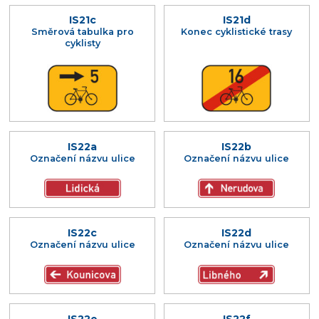
IS21c
IS21d
Směrová tabulka pro
Konec cyklistické trasy
cyklisty
IS22a
IS22b
Označení názvu ulice
Označení názvu ulice
IS22c
IS22d
Označení názvu ulice
Označení názvu ulice
IS22e
IS22f