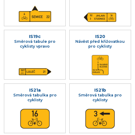
IS19c
IS20
Směrová tabule pro
Návěst před křižovatkou
cyklisty vpravo
pro cyklisty
IS21a
IS21b
Směrová tabulka pro
Směrová tabulka pro
cyklisty
cyklisty