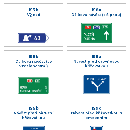
IS7b
IS8a
Výjezd
Dálková návěst (s šipkou)
IS8b
IS9a
Dálková návěst (se
Návěst před úrovňovou
vzdálenostmi)
křižovatkou
IS9b
IS9c
Návěst před okružní
Návěst před křižovatkou s
křižovatkou
omezením