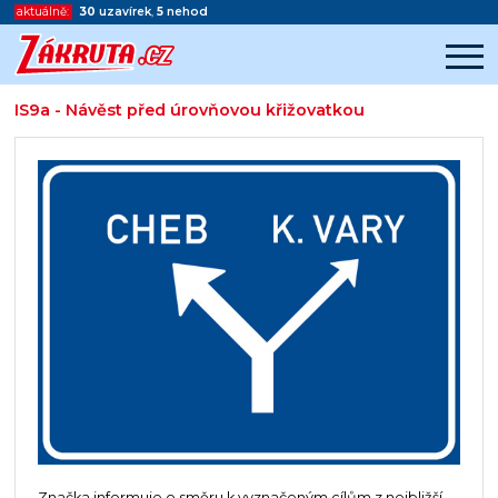
aktuálně:
30
uzavírek
,
5
nehod
IS9a - Návěst před úrovňovou křižovatkou
Začátek reklamy
Konec reklamy
Značka informuje o směru k vyznačeným cílům z nejbližší