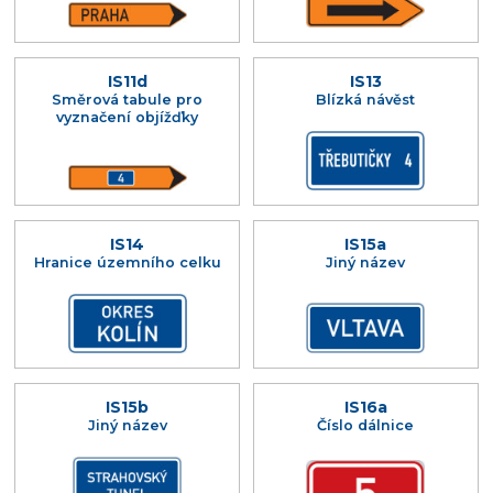
IS11d
IS13
Směrová tabule pro
Blízká návěst
vyznačení objížďky
IS14
IS15a
Hranice územního celku
Jiný název
IS15b
IS16a
Jiný název
Číslo dálnice