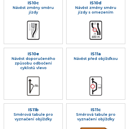
IS10c
IS10d
Návěst změny směru
Návěst změny směru
jízdy
jízdy s omezením
IS10e
IS11a
Návěst doporučeného
Návěst před objížďkou
způsobu odbočení
cyklistů vlevo
IS11b
IS11c
Směrová tabule pro
Směrová tabule pro
vyznačení objížďky
vyznačení objížďky