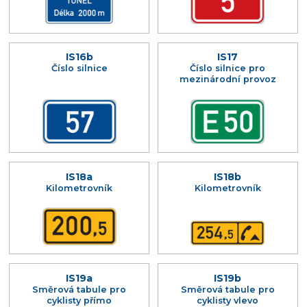
IS16b
IS17
Číslo silnice
Číslo silnice pro
mezinárodní provoz
IS18a
IS18b
Kilometrovník
Kilometrovník
IS19a
IS19b
Směrová tabule pro
Směrová tabule pro
cyklisty přímo
cyklisty vlevo