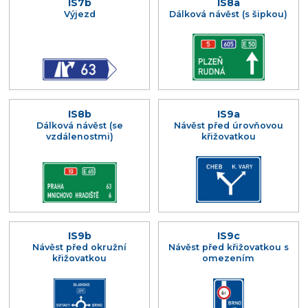
IS7b
IS8a
Výjezd
Dálková návěst (s šipkou)
IS8b
IS9a
Dálková návěst (se
Návěst před úrovňovou
vzdálenostmi)
křižovatkou
IS9b
IS9c
Návěst před okružní
Návěst před křižovatkou s
křižovatkou
omezením