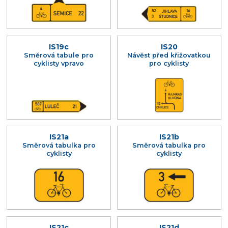
IS19c
IS20
Směrová tabule pro
Návěst před křižovatkou
cyklisty vpravo
pro cyklisty
IS21a
IS21b
Směrová tabulka pro
Směrová tabulka pro
cyklisty
cyklisty
IS21c
IS21d