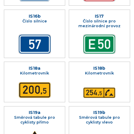
IS16b
IS17
Číslo silnice
Číslo silnice pro
mezinárodní provoz
IS18a
IS18b
Kilometrovník
Kilometrovník
IS19a
IS19b
Směrová tabule pro
Směrová tabule pro
cyklisty přímo
cyklisty vlevo