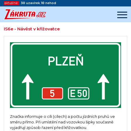
aktuálně:
30
uzavírek
,
10
nehod
IS6e - Návěst v křižovatce
Začátek reklamy
Konec reklamy
Značka informuje o cíli (cílech) a počtu jízdních pruhů ve
směru přímo. Při umístění nad vozovkou šipky současně
vyjadřují způsob řazení před křižovatkou.