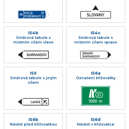
IS4b
IS4c
Směrová tabule s
Směrová tabule s
místním cílem vlevo
místním cílem vpravo
IS5
IS6a
Směrová tabule s jiným
Označení křižovatky
cílem
IS6b
IS6d
Návěst před křižovatkou
Návěst v křižovatce