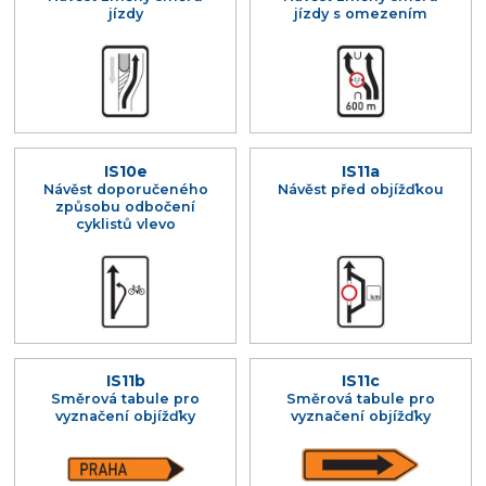
jízdy
jízdy s omezením
IS10e
IS11a
Návěst doporučeného
Návěst před objížďkou
způsobu odbočení
cyklistů vlevo
IS11b
IS11c
Směrová tabule pro
Směrová tabule pro
vyznačení objížďky
vyznačení objížďky