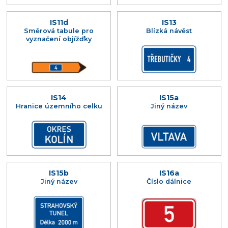
IS11d
IS13
Směrová tabule pro
Blízká návěst
vyznačení objížďky
IS14
IS15a
Hranice územního celku
Jiný název
IS15b
IS16a
Jiný název
Číslo dálnice