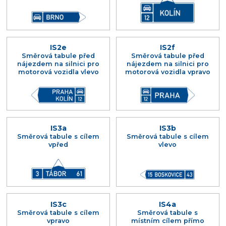
IS2e
IS2f
Směrová tabule před
Směrová tabule před
nájezdem na silnici pro
nájezdem na silnici pro
motorová vozidla vlevo
motorová vozidla vpravo
IS3a
IS3b
Směrová tabule s cílem
Směrová tabule s cílem
vpřed
vlevo
IS3c
IS4a
Směrová tabule s cílem
Směrová tabule s
vpravo
místním cílem přímo