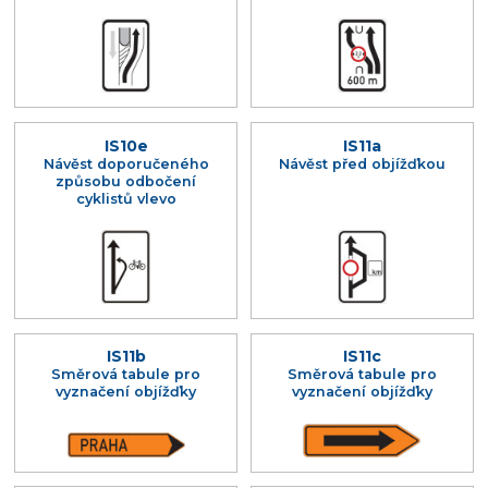
IS10e
IS11a
Návěst doporučeného
Návěst před objížďkou
způsobu odbočení
cyklistů vlevo
IS11b
IS11c
Směrová tabule pro
Směrová tabule pro
vyznačení objížďky
vyznačení objížďky