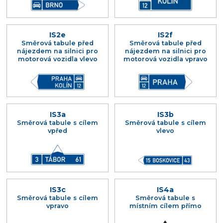
IS2e
IS2f
Směrová tabule před
Směrová tabule před
nájezdem na silnici pro
nájezdem na silnici pro
motorová vozidla vlevo
motorová vozidla vpravo
IS3a
IS3b
Směrová tabule s cílem
Směrová tabule s cílem
vpřed
vlevo
IS3c
IS4a
Směrová tabule s cílem
Směrová tabule s
vpravo
místním cílem přímo