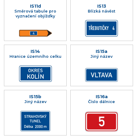
IS11d
IS13
Směrová tabule pro
Blízká návěst
vyznačení objížďky
IS14
IS15a
Hranice územního celku
Jiný název
IS15b
IS16a
Jiný název
Číslo dálnice