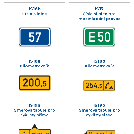
IS16b
IS17
Číslo silnice
Číslo silnice pro
mezinárodní provoz
IS18a
IS18b
Kilometrovník
Kilometrovník
IS19a
IS19b
Směrová tabule pro
Směrová tabule pro
cyklisty přímo
cyklisty vlevo