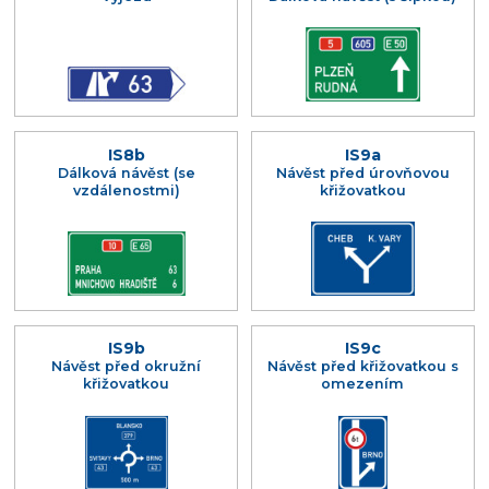
IS8b
IS9a
Dálková návěst (se
Návěst před úrovňovou
vzdálenostmi)
křižovatkou
IS9b
IS9c
Návěst před okružní
Návěst před křižovatkou s
křižovatkou
omezením