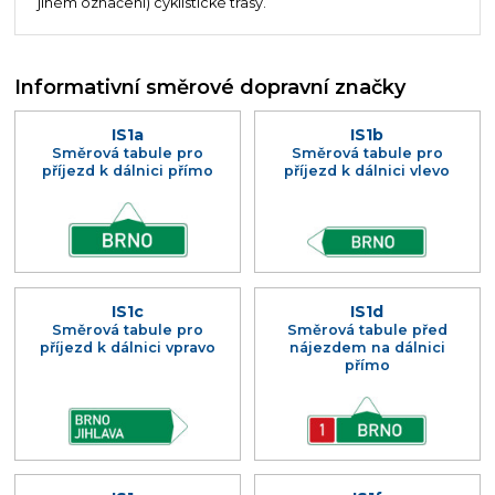
jiném označení) cyklistické trasy.
Informativní směrové dopravní značky
IS1a
IS1b
Směrová tabule pro
Směrová tabule pro
příjezd k dálnici přímo
příjezd k dálnici vlevo
IS1c
IS1d
Směrová tabule pro
Směrová tabule před
příjezd k dálnici vpravo
nájezdem na dálnici
přímo