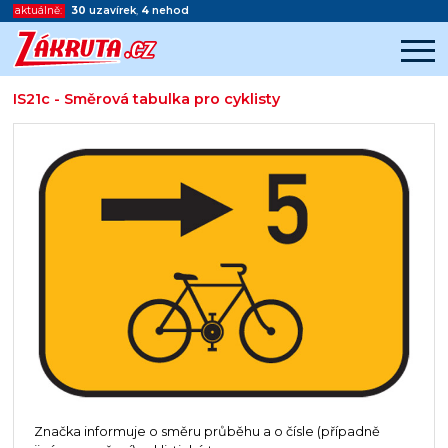
aktuálně:
30
uzavírek
,
4
nehod
IS21c - Směrová tabulka pro cyklisty
Začátek reklamy
Konec reklamy
Značka informuje o směru průběhu a o čísle (případně