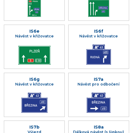
IS6e
IS6f
Návěst v křižovatce
Návěst v křižovatce
IS6g
IS7a
Návěst v křižovatce
Návěst pro odbočení
IS7b
IS8a
Výjezd
Dálková návěst (s šipkou)