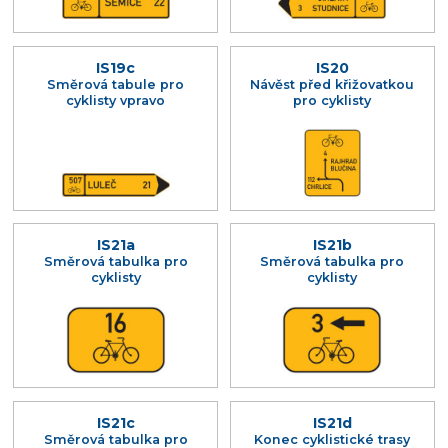
IS19c
IS20
Směrová tabule pro
Návěst před křižovatkou
cyklisty vpravo
pro cyklisty
IS21a
IS21b
Směrová tabulka pro
Směrová tabulka pro
cyklisty
cyklisty
IS21c
IS21d
Směrová tabulka pro
Konec cyklistické trasy