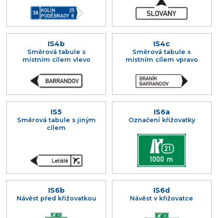
IS4b
IS4c
Směrová tabule s
Směrová tabule s
místním cílem vlevo
místním cílem vpravo
IS5
IS6a
Směrová tabule s jiným
Označení křižovatky
cílem
IS6b
IS6d
Návěst před křižovatkou
Návěst v křižovatce