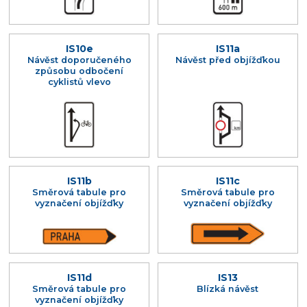
IS10e
IS11a
Návěst doporučeného
Návěst před objížďkou
způsobu odbočení
cyklistů vlevo
IS11b
IS11c
Směrová tabule pro
Směrová tabule pro
vyznačení objížďky
vyznačení objížďky
IS11d
IS13
Směrová tabule pro
Blízká návěst
vyznačení objížďky