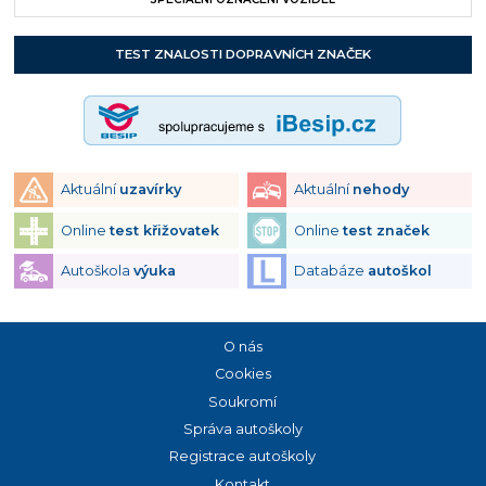
TEST ZNALOSTI DOPRAVNÍCH ZNAČEK
Aktuální
uzavírky
Aktuální
nehody
Online
test křižovatek
Online
test značek
Autoškola
výuka
Databáze
autoškol
O nás
Cookies
Soukromí
Správa autoškoly
Registrace autoškoly
Kontakt