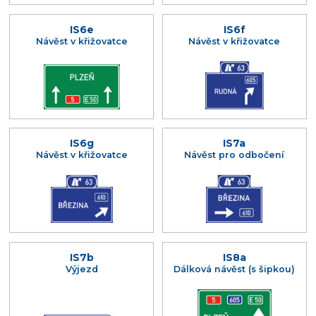
IS6e
IS6f
Návěst v křižovatce
Návěst v křižovatce
IS6g
IS7a
Návěst v křižovatce
Návěst pro odbočení
IS7b
IS8a
Výjezd
Dálková návěst (s šipkou)