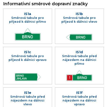
Informativní směrové dopravní značky
IS1a
IS1b
Směrová tabule pro
Směrová tabule pro
příjezd k dálnici přímo
příjezd k dálnici vlevo
IS1c
IS1d
Směrová tabule pro
Směrová tabule před
příjezd k dálnici vpravo
nájezdem na dálnici
přímo
IS1e
IS1f
Směrová tabule před
Směrová tabule před
nájezdem na dálnici
nájezdem na dálnici
vlevo
vpravo