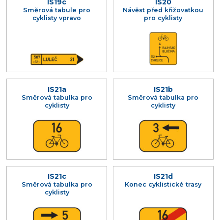
IS19c
IS20
Směrová tabule pro
Návěst před křižovatkou
cyklisty vpravo
pro cyklisty
IS21a
IS21b
Směrová tabulka pro
Směrová tabulka pro
cyklisty
cyklisty
IS21c
IS21d
Směrová tabulka pro
Konec cyklistické trasy
cyklisty