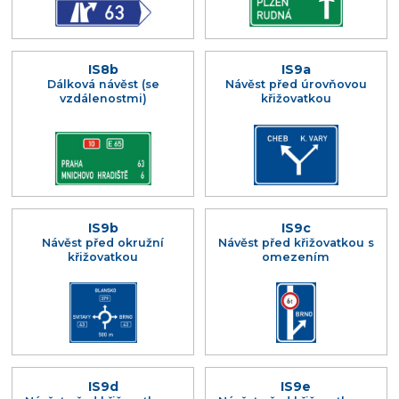
IS8b
IS9a
Dálková návěst (se
Návěst před úrovňovou
vzdálenostmi)
křižovatkou
IS9b
IS9c
Návěst před okružní
Návěst před křižovatkou s
křižovatkou
omezením
IS9d
IS9e