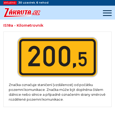
aktuálně:
30
uzavírek
,
6
nehod
IS18a - Kilometrovník
Začátek reklamy
Konec reklamy
Značka označuje staničení (vzdálenost) od počátku
pozemní komunikace. Značka může být doplněna číslem
dálnice nebo silnice a případně označením strany směrově
rozdělené pozemní komunikace.