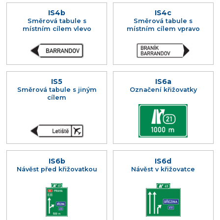
IS4b
IS4c
Směrová tabule s
Směrová tabule s
místním cílem vlevo
místním cílem vpravo
IS5
IS6a
Směrová tabule s jiným
Označení křižovatky
cílem
IS6b
IS6d
Návěst před křižovatkou
Návěst v křižovatce