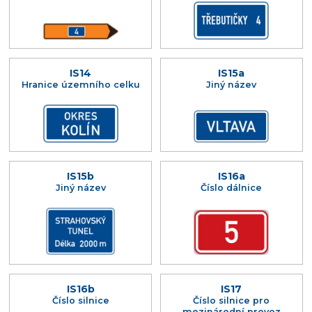
IS14
IS15a
Hranice územního celku
Jiný název
IS15b
IS16a
Jiný název
Číslo dálnice
IS16b
IS17
Číslo silnice
Číslo silnice pro
mezinárodní provoz