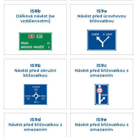
IS8b
IS9a
Dálková návěst (se
Návěst před úrovňovou
vzdálenostmi)
křižovatkou
IS9b
IS9c
Návěst před okružní
Návěst před křižovatkou s
křižovatkou
omezením
IS9d
IS9e
Návěst před křižovatkou s
Návěst před křižovatkou s
omezením
omezením