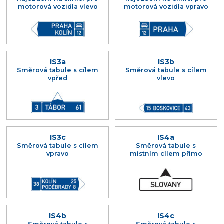
motorová vozidla vlevo
motorová vozidla vpravo
IS3a
IS3b
Směrová tabule s cílem
Směrová tabule s cílem
vpřed
vlevo
IS3c
IS4a
Směrová tabule s cílem
Směrová tabule s
vpravo
místním cílem přímo
IS4b
IS4c