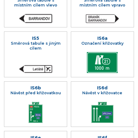
Směrová tabule s
Směrová tabule s
místním cílem vlevo
místním cílem vpravo
IS5
IS6a
Směrová tabule s jiným
Označení křižovatky
cílem
IS6b
IS6d
Návěst před křižovatkou
Návěst v křižovatce
IS6e
IS6f