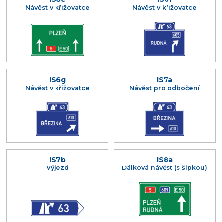
Návěst v křižovatce
Návěst v křižovatce
IS6g
IS7a
Návěst v křižovatce
Návěst pro odbočení
IS7b
IS8a
Výjezd
Dálková návěst (s šipkou)