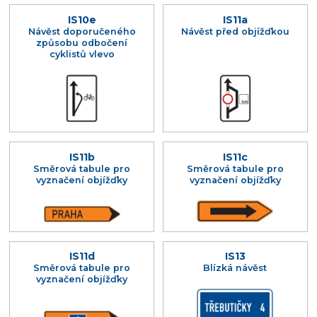
IS10e
IS11a
Návěst doporučeného
Návěst před objížďkou
způsobu odbočení
cyklistů vlevo
IS11b
IS11c
Směrová tabule pro
Směrová tabule pro
vyznačení objížďky
vyznačení objížďky
IS11d
IS13
Směrová tabule pro
Blízká návěst
vyznačení objížďky