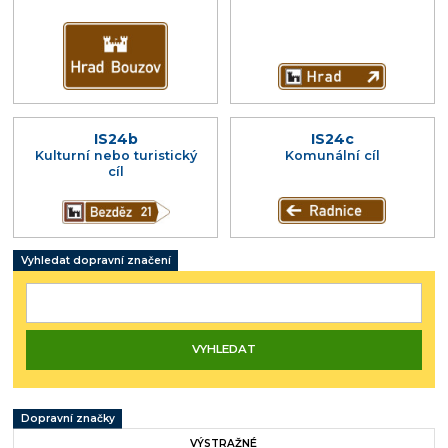
IS24b
IS24c
Kulturní nebo turistický
Komunální cíl
cíl
Vyhledat dopravní značení
Dopravní značky
VÝSTRAŽNÉ