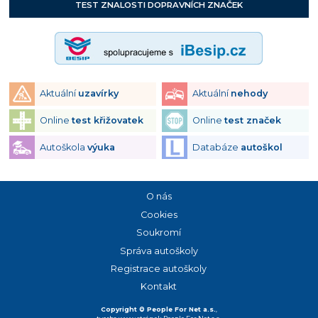
TEST ZNALOSTI DOPRAVNÍCH ZNAČEK
Aktuální
uzavírky
Aktuální
nehody
Online
test křižovatek
Online
test značek
Autoškola
výuka
Databáze
autoškol
O nás
Cookies
Soukromí
Správa autoškoly
Registrace autoškoly
Kontakt
Copyright © People For Net a.s.
,