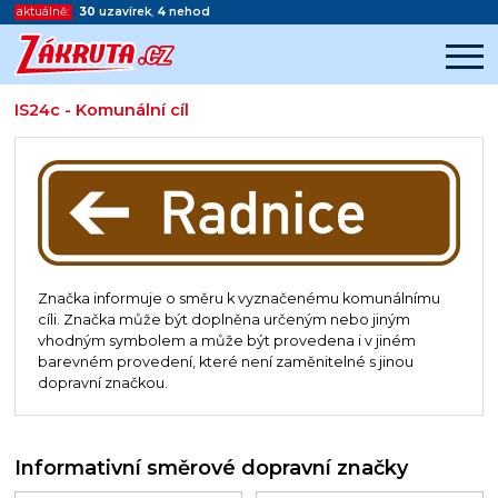
aktuálně:
30
uzavírek
,
4
nehod
IS24c - Komunální cíl
Začátek reklamy
Konec reklamy
Značka informuje o směru k vyznačenému komunálnímu
cíli. Značka může být doplněna určeným nebo jiným
vhodným symbolem a může být provedena i v jiném
barevném provedení, které není zaměnitelné s jinou
dopravní značkou.
Informativní směrové dopravní značky