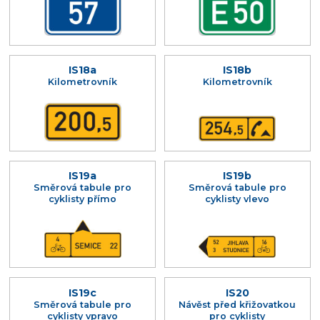
IS18a
IS18b
Kilometrovník
Kilometrovník
IS19a
IS19b
Směrová tabule pro
Směrová tabule pro
cyklisty přímo
cyklisty vlevo
IS19c
IS20
Směrová tabule pro
Návěst před křižovatkou
cyklisty vpravo
pro cyklisty