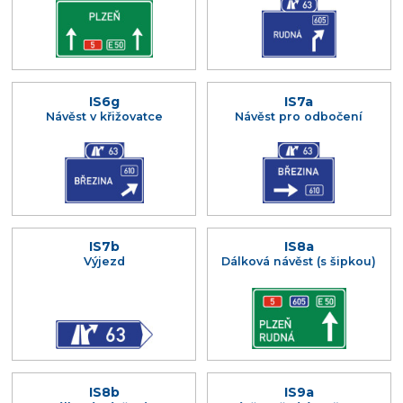
IS6g
IS7a
Návěst v křižovatce
Návěst pro odbočení
IS7b
IS8a
Výjezd
Dálková návěst (s šipkou)
IS8b
IS9a