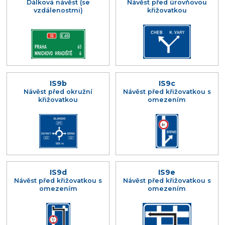
Dálková návěst (se
Návěst před úrovňovou
vzdálenostmi)
křižovatkou
IS9b
IS9c
Návěst před okružní
Návěst před křižovatkou s
křižovatkou
omezením
IS9d
IS9e
Návěst před křižovatkou s
Návěst před křižovatkou s
omezením
omezením