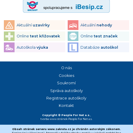
Aktuální
uzavírky
Aktuální
nehody
Online
test křižovatek
Online
test značek
Autoškola
výuka
Databáze
autoškol
O nás
Cookies
Soukromí
Správa autoškoly
Registrace autoškoly
Kontakt
Copyright © People For Net a.s.
,
tvorba www stránek
People For Net a.s.
Obsah stránek serveru www.zakruta.cz je chráněn autorským zákonem.
Kopírování a šíření textů, fotografií a dalšího obsahu portálu v jakékoli podobě bez