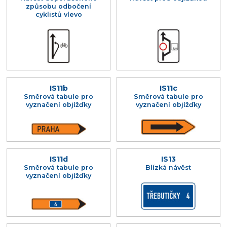
způsobu odbočení
cyklistů vlevo
IS11b
IS11c
Směrová tabule pro
Směrová tabule pro
vyznačení objížďky
vyznačení objížďky
IS11d
IS13
Směrová tabule pro
Blízká návěst
vyznačení objížďky