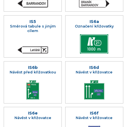
IS5
IS6a
Směrová tabule s jiným
Označení křižovatky
cílem
IS6b
IS6d
Návěst před křižovatkou
Návěst v křižovatce
IS6e
IS6f
Návěst v křižovatce
Návěst v křižovatce