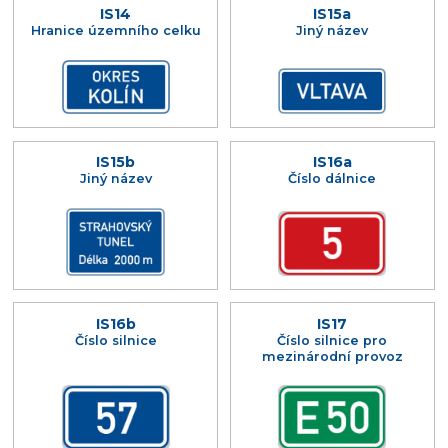
IS14
IS15a
Hranice územního celku
Jiný název
IS15b
IS16a
Jiný název
Číslo dálnice
IS16b
IS17
Číslo silnice
Číslo silnice pro
mezinárodní provoz