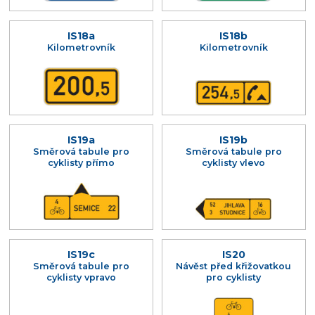
IS18a
IS18b
Kilometrovník
Kilometrovník
IS19a
IS19b
Směrová tabule pro
Směrová tabule pro
cyklisty přímo
cyklisty vlevo
IS19c
IS20
Směrová tabule pro
Návěst před křižovatkou
cyklisty vpravo
pro cyklisty