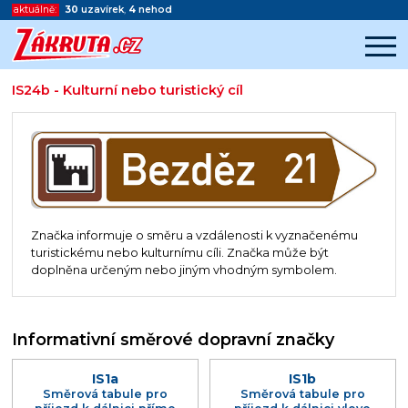
aktuálně:
30
uzavírek
,
4
nehod
IS24b - Kulturní nebo turistický cíl
Začátek reklamy
Konec reklamy
Značka informuje o směru a vzdálenosti k vyznačenému
turistickému nebo kulturnímu cíli. Značka může být
doplněna určeným nebo jiným vhodným symbolem.
Informativní směrové dopravní značky
IS1a
IS1b
Směrová tabule pro
Směrová tabule pro