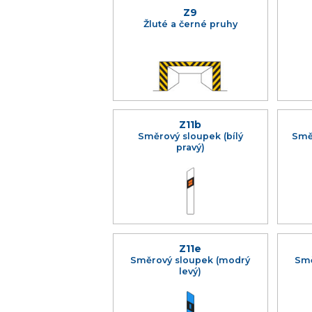
Z9
Žluté a černé pruhy
Z11b
Směrový sloupek (bílý
Smě
pravý)
Z11e
Směrový sloupek (modrý
Smě
levý)