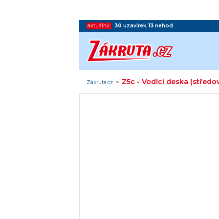
aktuálně:
30
uzavírek
,
13
nehod
Z5c - Vodicí deska (středo
Zákruta.cz
>