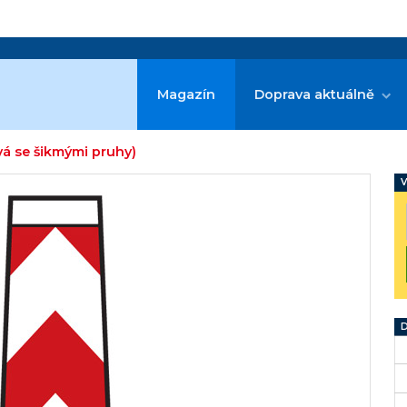
Magazín
Doprava aktuálně
vá se šikmými pruhy)
V
D