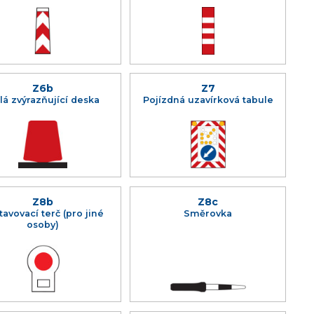
Z6b
Z7
lá zvýrazňující deska
Pojízdná uzavírková tabule
Z8b
Z8c
tavovací terč (pro jiné
Směrovka
osoby)