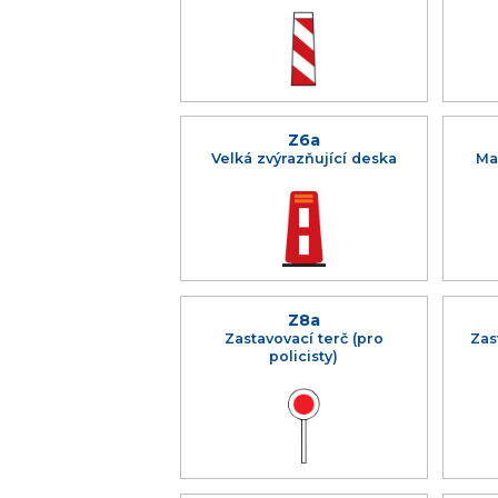
Z6a
Velká zvýrazňující deska
Ma
Z8a
Zastavovací terč (pro
Zas
policisty)