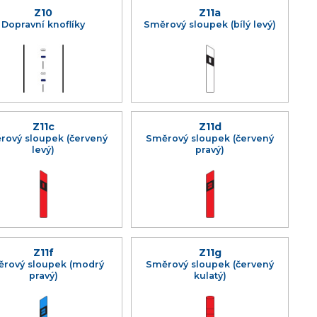
Z10
Z11a
Dopravní knoflíky
Směrový sloupek (bílý levý)
Z11c
Z11d
rový sloupek (červený
Směrový sloupek (červený
levý)
pravý)
Z11f
Z11g
rový sloupek (modrý
Směrový sloupek (červený
pravý)
kulatý)