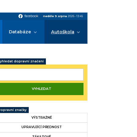
facebook
facebook
neděle 9.srpna
2026
•
13:45
Databáze
Autoškola
yhledat dopravní značení
opravní značky
VÝSTRAŽNÉ
UPRAVUJÍCÍ PŘEDNOST
ZÁKAZOVÉ