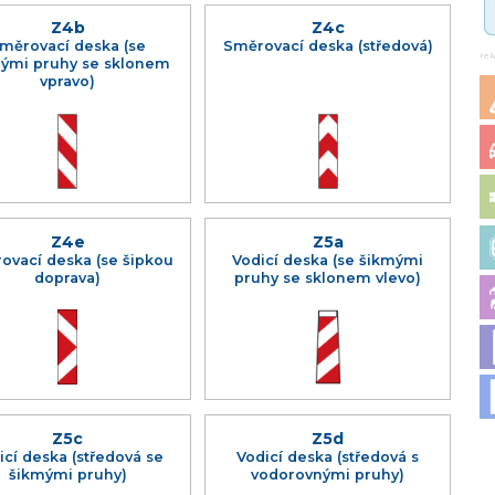
Z4b
Z4c
měrovací deska (se
Směrovací deska (středová)
re
ými pruhy se sklonem
vpravo)
Z4e
Z5a
ovací deska (se šipkou
Vodicí deska (se šikmými
doprava)
pruhy se sklonem vlevo)
Z5c
Z5d
icí deska (středová se
Vodicí deska (středová s
šikmými pruhy)
vodorovnými pruhy)