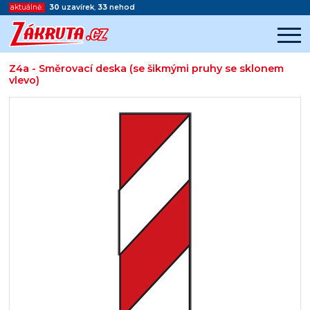
aktuálně:
30
uzavírek
,
33
nehod
Z4a - Směrovací deska (se šikmými pruhy se sklonem
vlevo)
Začátek reklamy
Konec reklamy