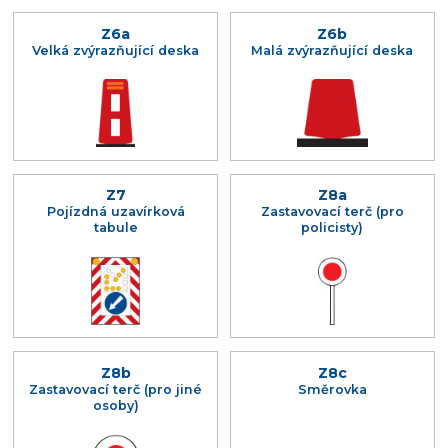
Z6a
Z6b
Velká zvýrazňující deska
Malá zvýrazňující deska
Z7
Z8a
Pojízdná uzavírková
Zastavovací terč (pro
tabule
policisty)
Z8b
Z8c
Zastavovací terč (pro jiné
Směrovka
osoby)