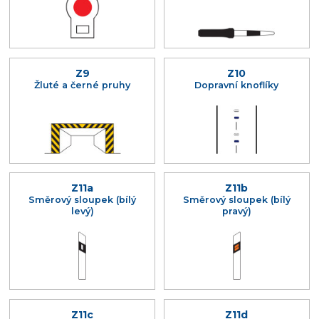
Z9
Z10
Žluté a černé pruhy
Dopravní knoflíky
Z11a
Z11b
Směrový sloupek (bílý
Směrový sloupek (bílý
levý)
pravý)
Z11c
Z11d