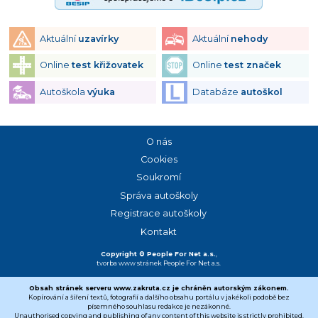
Aktuální
uzavírky
Aktuální
nehody
Online
test křižovatek
Online
test značek
Autoškola
výuka
Databáze
autoškol
O nás
Cookies
Soukromí
Správa autoškoly
Registrace autoškoly
Kontakt
Copyright © People For Net a.s.
,
tvorba www stránek
People For Net a.s.
Obsah stránek serveru www.zakruta.cz je chráněn autorským zákonem.
Kopírování a šíření textů, fotografií a dalšího obsahu portálu v jakékoli podobě bez
písemného souhlasu redakce je nezákonné.
Unauthorised copying and publishing of any content of this website is strictly prohibited.