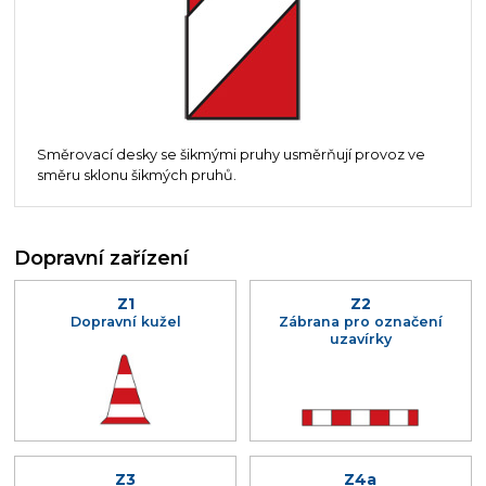
Směrovací desky se šikmými pruhy usměrňují provoz ve
směru sklonu šikmých pruhů.
Dopravní zařízení
Z1
Z2
Dopravní kužel
Zábrana pro označení
uzavírky
Z3
Z4a