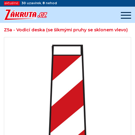
aktuálně:
30
uzavírek
,
8
nehod
Z5a - Vodicí deska (se šikmými pruhy se sklonem vlevo)
Začátek reklamy
Konec reklamy