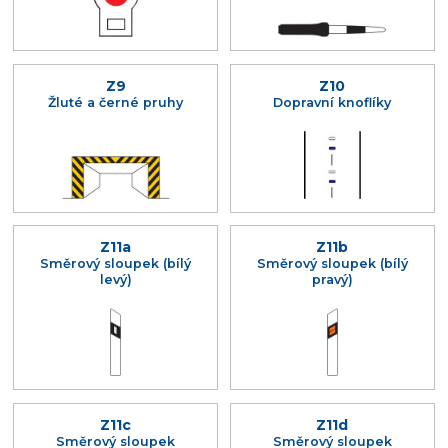
Z9
Z10
Žluté a černé pruhy
Dopravní knoflíky
Z11a
Z11b
Směrový sloupek (bílý
Směrový sloupek (bílý
levý)
pravý)
Z11c
Z11d
Směrový sloupek
Směrový sloupek