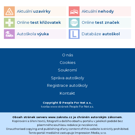
Aktuální
uzavírky
Aktuální
nehody
Online
test křižovatek
Online
test značek
Autoškola
výuka
Databáze
autoškol
O nás
Cookies
Soukromí
Správa autoškoly
Registrace autoškoly
Kontakt
Copyright © People For Net a.s.
,
tvorba www stránek
People For Net a.s.
Obsah stránek serveru www.zakruta.cz je chráněn autorským zákonem.
Kopírování a šíření textů, fotografií a dalšího obsahu portálu v jakékoli podobě bez
písemného souhlasu redakce je nezákonné.
Unauthorised copying and publishing of any content of this website is strictly prohibited.
Tento portál mediálně zastupuje Impression Media, s.r.o.