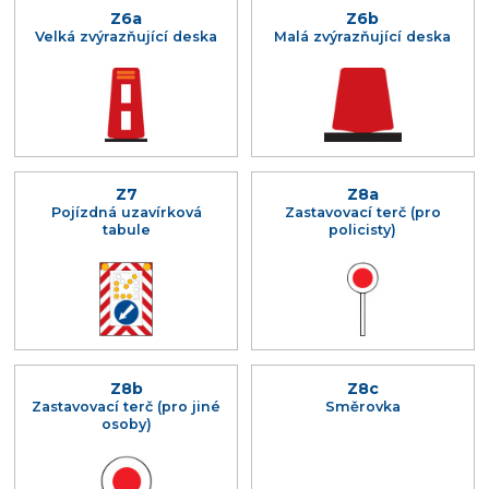
Z6a
Z6b
Velká zvýrazňující deska
Malá zvýrazňující deska
Z7
Z8a
Pojízdná uzavírková
Zastavovací terč (pro
tabule
policisty)
Z8b
Z8c
Zastavovací terč (pro jiné
Směrovka
osoby)