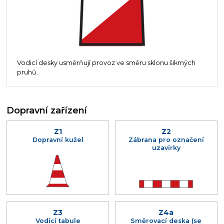
Vodicí desky usměrňují provoz ve směru sklonu šikmých
pruhů.
Dopravní zařízení
Z1
Z2
Dopravní kužel
Zábrana pro označení
uzavírky
Z3
Z4a
Vodící tabule
Směrovací deska (se