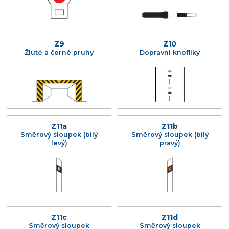
Z9
Z10
Žluté a černé pruhy
Dopravní knoflíky
Z11a
Z11b
Směrový sloupek (bílý
Směrový sloupek (bílý
levý)
pravý)
Z11c
Z11d
Směrový sloupek
Směrový sloupek