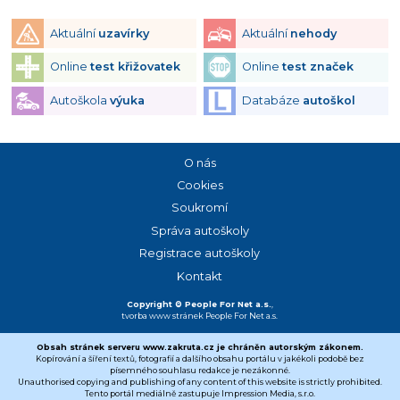
Aktuální
uzavírky
Aktuální
nehody
Online
test křižovatek
Online
test značek
Autoškola
výuka
Databáze
autoškol
O nás
Cookies
Soukromí
Správa autoškoly
Registrace autoškoly
Kontakt
Copyright © People For Net a.s.
,
tvorba www stránek
People For Net a.s.
Obsah stránek serveru www.zakruta.cz je chráněn autorským zákonem.
Kopírování a šíření textů, fotografií a dalšího obsahu portálu v jakékoli podobě bez
písemného souhlasu redakce je nezákonné.
Unauthorised copying and publishing of any content of this website is strictly prohibited.
Tento portál mediálně zastupuje Impression Media, s.r.o.