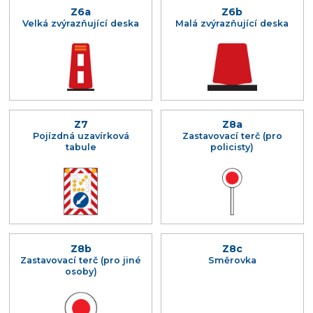
Z6a
Z6b
Velká zvýrazňující deska
Malá zvýrazňující deska
Z7
Z8a
Pojízdná uzavírková
Zastavovací terč (pro
tabule
policisty)
Z8b
Z8c
Zastavovací terč (pro jiné
Směrovka
osoby)