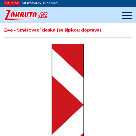
aktuálně:
30
uzavírek
,
15
nehod
Z4e - Směrovací deska (se šipkou doprava)
Začátek reklamy
Konec reklamy