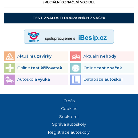
SPECIÁLNÍ OZNAČENÍ VOZIDEL
TEST ZNALOSTI DOPRAVNÍCH ZNAČEK
Aktuální
uzavírky
Aktuální
nehody
Online
test křižovatek
Online
test značek
Autoškola
výuka
Databáze
autoškol
O nás
Cookies
Soukromí
Správa autoškoly
Registrace autoškoly