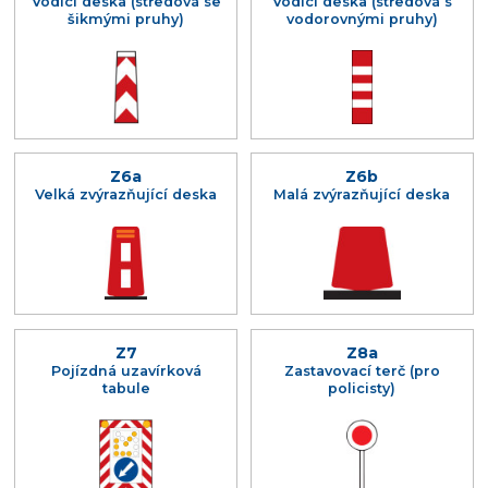
Vodicí deska (středová se
Vodicí deska (středová s
šikmými pruhy)
vodorovnými pruhy)
Z6a
Z6b
Velká zvýrazňující deska
Malá zvýrazňující deska
Z7
Z8a
Pojízdná uzavírková
Zastavovací terč (pro
tabule
policisty)