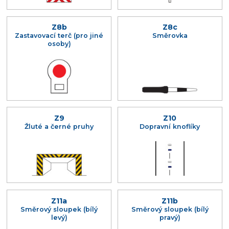
Z8b
Z8c
Zastavovací terč (pro jiné
Směrovka
osoby)
Z9
Z10
Žluté a černé pruhy
Dopravní knoflíky
Z11a
Z11b
Směrový sloupek (bílý
Směrový sloupek (bílý
levý)
pravý)