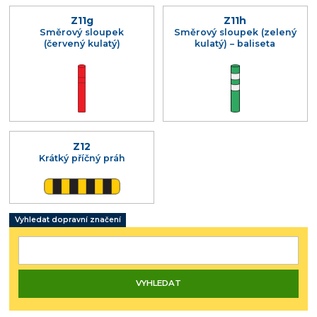
Z11g
Z11h
Směrový sloupek
Směrový sloupek (zelený
(červený kulatý)
kulatý) – baliseta
Z12
Krátký příčný práh
Vyhledat dopravní značení