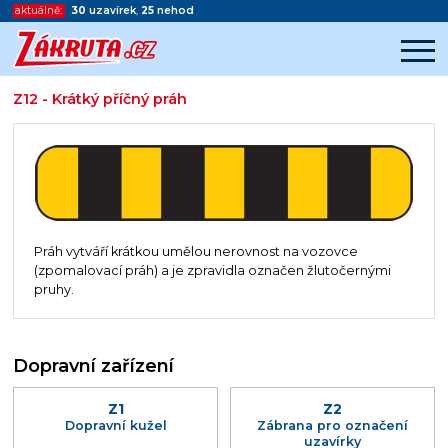
aktuálně:
30
uzavírek
,
25
nehod
Z12 - Krátký příčný práh
Začátek reklamy
Konec reklamy
Práh vytváří krátkou umělou nerovnost na vozovce
(zpomalovací práh) a je zpravidla označen žlutočernými
pruhy.
Dopravní zařízení
Z1
Z2
Dopravní kužel
Zábrana pro označení
uzavírky