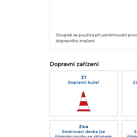
Sloupek se používá při usměrňování pro
dopravního značení.
Dopravní zařízení
Z1
Dopravní kužel
Z
Z4a
Směrovací deska (se
S
šikmými pruhy se sklonem
šikm