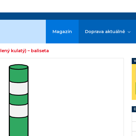
Magazín
Doprava aktuálně
ený kulatý) – baliseta
V
D