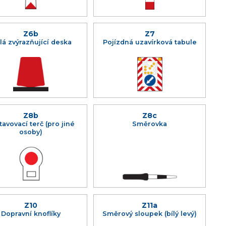
Z6b
Z7
lá zvýrazňující deska
Pojízdná uzavírková tabule
Z8b
Z8c
tavovací terč (pro jiné
Směrovka
osoby)
Z10
Z11a
Dopravní knoflíky
Směrový sloupek (bílý levý)