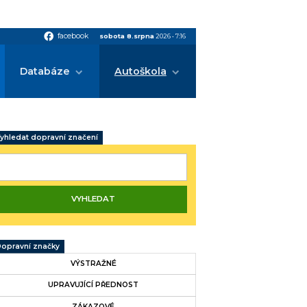
facebook
facebook
sobota 8.srpna
2026
•
7:16
Databáze
Autoškola
yhledat dopravní značení
opravní značky
VÝSTRAŽNÉ
UPRAVUJÍCÍ PŘEDNOST
ZÁKAZOVÉ