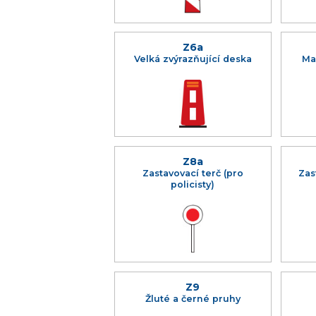
Z6a
Velká zvýrazňující deska
Ma
Z8a
Zastavovací terč (pro
Zas
policisty)
Z9
Žluté a černé pruhy