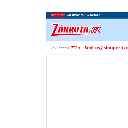
aktuálně:
30
uzavírek
,
4
nehod
Z11h - Směrový sloupek (zel
Zákruta.cz
>