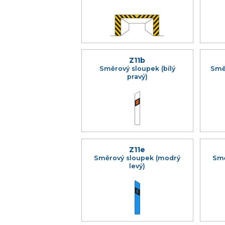
Z11b
Směrový sloupek (bílý
Smě
pravý)
Z11e
Směrový sloupek (modrý
Smě
levý)