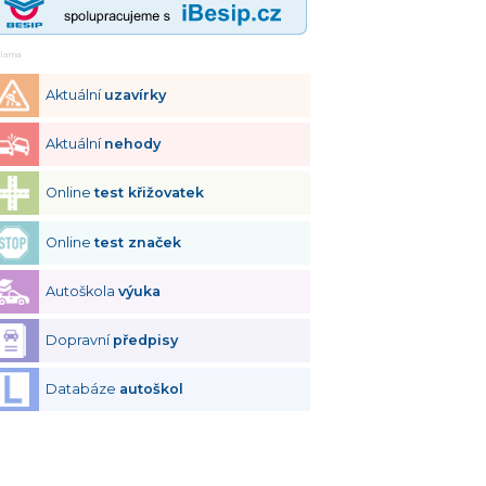
klama
Aktuální
uzavírky
Aktuální
nehody
Online
test křižovatek
Online
test značek
Autoškola
výuka
Dopravní
předpisy
Databáze
autoškol