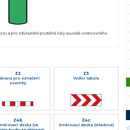
vozu a pro zdůraznění podélné čáry souvislé vodorovného
Z2
Z3
ábrana pro označení
Vodící tabule
uzavírky
Z4b
Z4c
měrovací deska (se
Směrovací deska (středová)
ými pruhy se sklonem