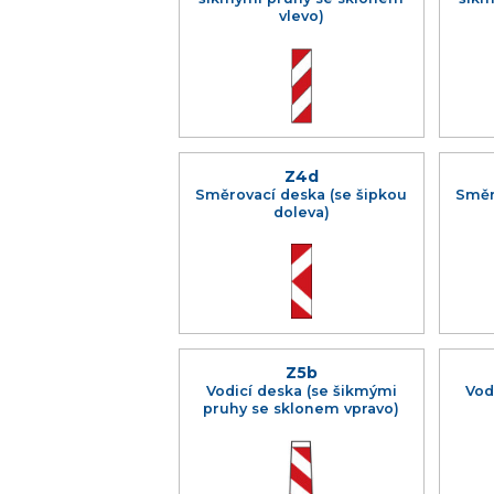
vlevo)
Z4d
Směrovací deska (se šipkou
Směr
doleva)
Z5b
Vodicí deska (se šikmými
Vod
pruhy se sklonem vpravo)