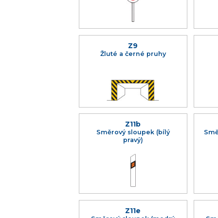
Z9
Žluté a černé pruhy
Z11b
Směrový sloupek (bílý
Smě
pravý)
Z11e