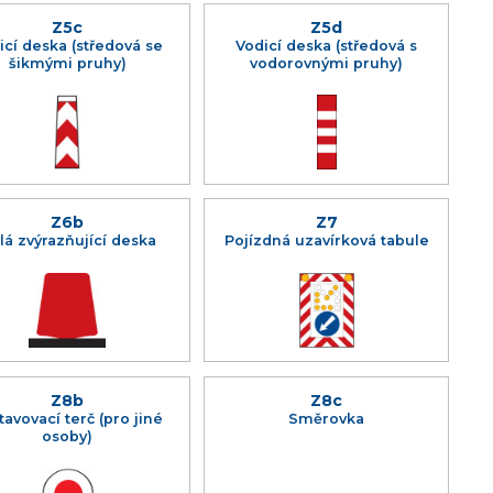
Z5c
Z5d
icí deska (středová se
Vodicí deska (středová s
šikmými pruhy)
vodorovnými pruhy)
Z6b
Z7
lá zvýrazňující deska
Pojízdná uzavírková tabule
Z8b
Z8c
tavovací terč (pro jiné
Směrovka
osoby)