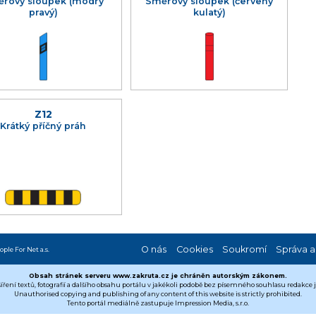
rový sloupek (modrý
Směrový sloupek (červený
pravý)
kulatý)
Z12
Krátký příčný práh
O nás
Cookies
Soukromí
Správa a
ople For Net a.s.
Obsah stránek serveru www.zakruta.cz je chráněn autorským zákonem.
šíření textů, fotografií a dalšího obsahu portálu v jakékoli podobě bez písemného souhlasu redakce
Unauthorised copying and publishing of any content of this website is strictly prohibited.
Tento portál mediálně zastupuje Impression Media, s.r.o.