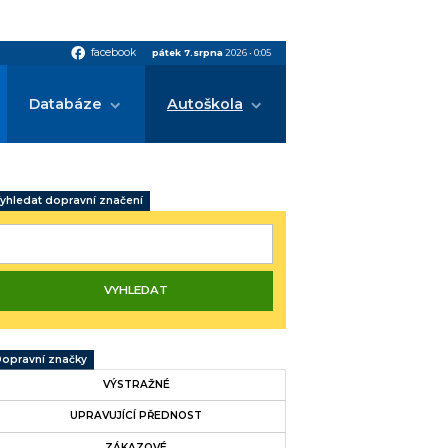
facebook
facebook
pátek 7.srpna
2026
•
0:05
Databáze
Autoškola
yhledat dopravní značení
opravní značky
VÝSTRAŽNÉ
UPRAVUJÍCÍ PŘEDNOST
ZÁKAZOVÉ