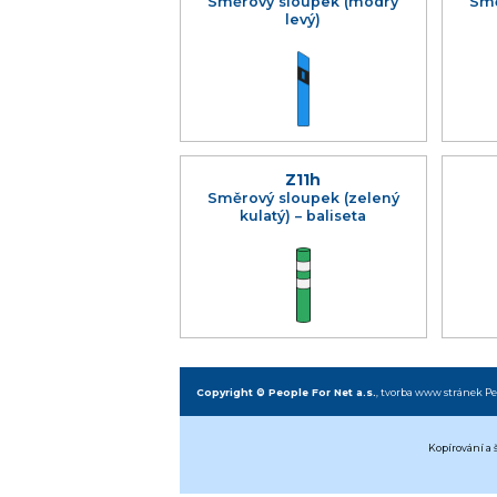
Směrový sloupek (modrý
Smě
levý)
Z11h
Směrový sloupek (zelený
kulatý) – baliseta
Copyright © People For Net a.s.
,
tvorba www stránek
Pe
Kopírování a 