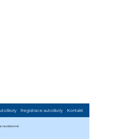
utoškoly
Registrace autoškoly
Kontakt
 je nezákonné.