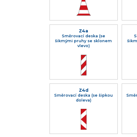
Z4a
Směrovací deska (se
S
šikmými pruhy se sklonem
šikm
vlevo)
Z4d
Směrovací deska (se šipkou
Směr
doleva)