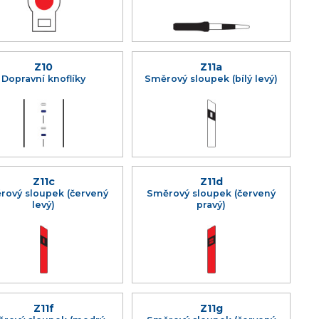
Z10
Z11a
Dopravní knoflíky
Směrový sloupek (bílý levý)
Z11c
Z11d
rový sloupek (červený
Směrový sloupek (červený
levý)
pravý)
Z11f
Z11g