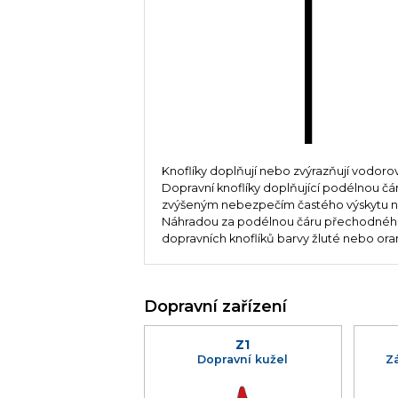
Knoflíky doplňují nebo zvýrazňují vodoro
Dopravní knoflíky doplňující podélnou čá
zvýšeným nebezpečím častého výskytu nále
Náhradou za podélnou čáru přechodného
dopravních knoflíků barvy žluté nebo or
Dopravní zařízení
Z1
Dopravní kužel
Z