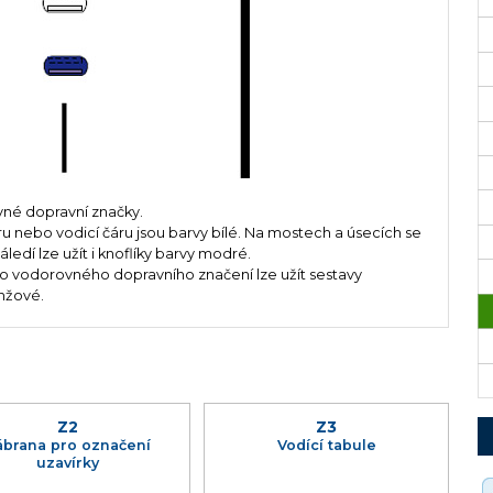
vné dopravní značky.
ru nebo vodicí čáru jsou barvy bílé. Na mostech a úsecích se
dí lze užít i knoflíky barvy modré.
 vodorovného dopravního značení lze užít sestavy
anžové.
Z2
Z3
ábrana pro označení
Vodící tabule
uzavírky