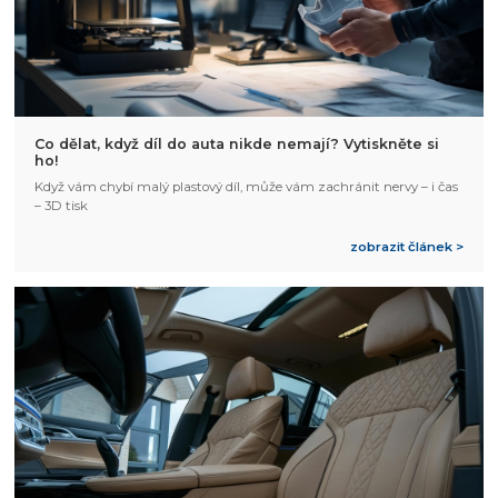
Co dělat, když díl do auta nikde nemají? Vytiskněte si
ho!
Když vám chybí malý plastový díl, může vám zachránit nervy – i čas
– 3D tisk
zobrazit článek >