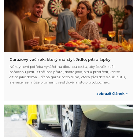
Garážový večírek, který má styl: Jídlo, pití a šipky
Někdy není potřeba vyrážet na dlouhou cestu, aby člověk zažil
pořádnou jízdu. Stačí pár přátel, dobré jídlo, pití a prostředí, kde se
cítíte jako doma – třeba garáž nebo dílna, která přes den slouží autu,
ale večer se může proměnit ve stylové místo pro odpočinek.
zobrazit článek >