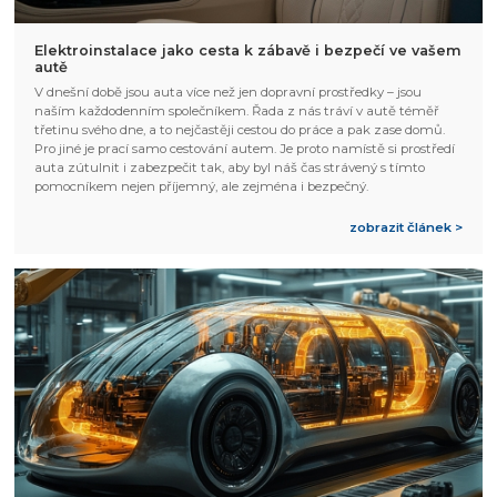
Elektroinstalace jako cesta k zábavě i bezpečí ve vašem
autě
V dnešní době jsou auta více než jen dopravní prostředky – jsou
naším každodenním společníkem. Řada z nás tráví v autě téměř
třetinu svého dne, a to nejčastěji cestou do práce a pak zase domů.
Pro jiné je prací samo cestování autem. Je proto namístě si prostředí
auta zútulnit i zabezpečit tak, aby byl náš čas strávený s tímto
pomocníkem nejen příjemný, ale zejména i bezpečný.
zobrazit článek >