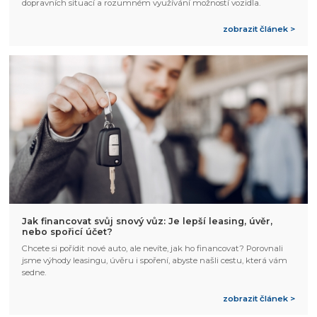
dopravních situací a rozumném využívání možností vozidla.
zobrazit článek >
Jak financovat svůj snový vůz: Je lepší leasing, úvěr,
nebo spořicí účet?
Chcete si pořídit nové auto, ale nevíte, jak ho financovat? Porovnali
jsme výhody leasingu, úvěru i spoření, abyste našli cestu, která vám
sedne.
zobrazit článek >