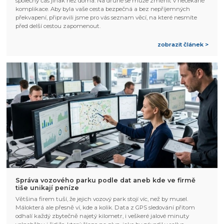
společný čas jinak než doma. Na druhé se může změnit v nečekané
komplikace. Aby byla vaše cesta bezpečná a bez nepříjemných
překvapení, připravili jsme pro vás seznam věcí, na které nesmíte
před delší cestou zapomenout.
zobrazit článek >
Správa vozového parku podle dat aneb kde ve firmě
tiše unikají peníze
Většina firem tuší, že jejich vozový park stojí víc, než by musel.
Málokterá ale přesně ví, kde a kolik. Data z GPS sledování přitom
odhalí každý zbytečně najetý kilometr, i veškeré jalové minuty