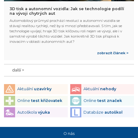
3D tisk a autonomní vozidla: Jak se technologie podílí
na vývoji chytrých aut
Automobilový průmysl prochází revolucí a autonomní vozidla se
stávají realitou rychleji, než by si mnozí představovali. S tím, jak se
technologie vyvíjejí, hraje 3D tisk klíčovou roli nejen ve vývoji, ale i v
samotné výrobě těchto vozidel. Jak konkrétně 3D tisk přispívá k
inovacím v oblasti autonomních aut?
zobrazit článek >
další >
Aktuální
uzavírky
Aktuální
nehody
Online
test křižovatek
Online
test značek
Autoškola
výuka
Databáze
autoškol
O nás