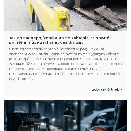
Jak dostat nepojízdné auto ze zahraničí? Správné
pojištění může zachránit desítky tisíc
S letními cestami do zahraničí se množí případy, kdy auto
znenadání vypoví službu, nejde opravit na místě a jediným řešením
je odtah zpět do Česka. Není to jen problém starších vozů, zásadní
závada může potkat i novější a dobře udržované auto. Pokud se něco
takového stane i vám, nepropadejte panice. Díky správně
nastavenému pojištění auta může být repatriace vozidla jednodušší,
než jste očekávali.
zobrazit článek >