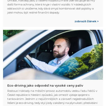
uhradil, náklady jdou z vašeho rozpočtu.Právě zde vstupuje do hry
další forma ochrany, která kryje i vlastní vozidlo. V následujících
odstavcích si ukážeme, kdy dává smysl kombinovat obě pojistky a
jaké mohou být reálné finanční dopady.
zobrazit článek >
Eco-driving jako odpověď na vysoké ceny paliv
Rostoucí náklady na měsíční provoz automobilu vedou řadu řidičů v
České republice k hledání způsobů, jak omezit výdaje spojené s
tankováním. Jedním z nejúčinnějších a zároveň nejjednodušších
řešení je eco-driving, tedy styl jízdy založený na plynulosti, předvídání