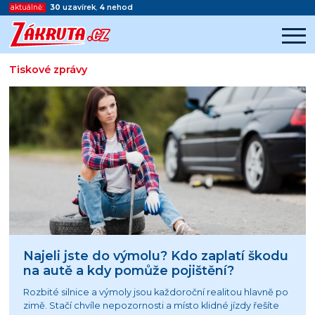
aktuálně:
30
uzavírek
,
4
nehod
Tiskové zprávy
Začátek reklamy
Konec reklamy
Najeli jste do výmolu? Kdo zaplatí škodu
na autě a kdy pomůže pojištění?
Rozbité silnice a výmoly jsou každoroční realitou hlavně po
zimě. Stačí chvíle nepozornosti a místo klidné jízdy řešíte