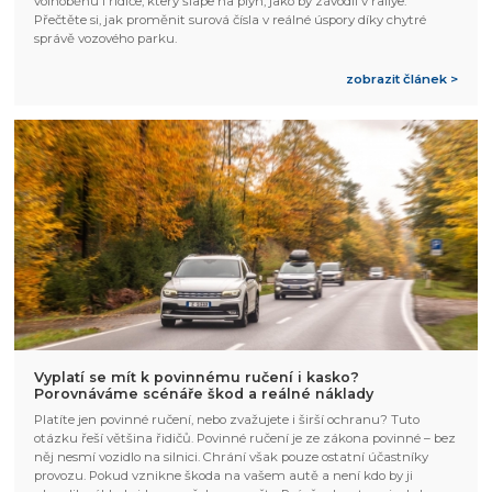
volnoběhu i řidiče, který šlape na plyn, jako by závodil v rallye.
Přečtěte si, jak proměnit surová čísla v reálné úspory díky chytré
správě vozového parku.
zobrazit článek >
Vyplatí se mít k povinnému ručení i kasko?
Porovnáváme scénáře škod a reálné náklady
Platíte jen povinné ručení, nebo zvažujete i širší ochranu? Tuto
otázku řeší většina řidičů. Povinné ručení je ze zákona povinné – bez
něj nesmí vozidlo na silnici. Chrání však pouze ostatní účastníky
provozu. Pokud vznikne škoda na vašem autě a není kdo by ji