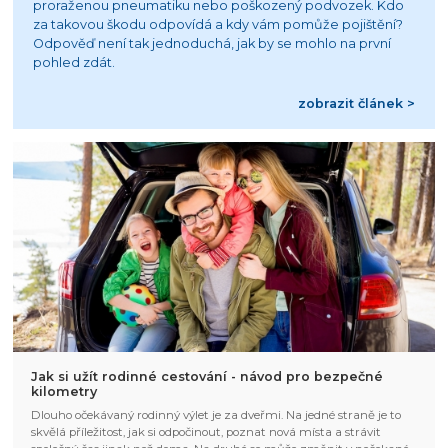
proraženou pneumatiku nebo poškozený podvozek. Kdo
za takovou škodu odpovídá a kdy vám pomůže pojištění?
Odpověď není tak jednoduchá, jak by se mohlo na první
pohled zdát.
zobrazit článek >
Jak si užít rodinné cestování - návod pro bezpečné
kilometry
Dlouho očekávaný rodinný výlet je za dveřmi. Na jedné straně je to
skvělá příležitost, jak si odpočinout, poznat nová místa a strávit