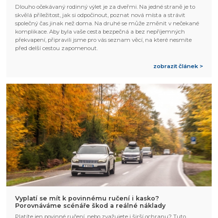
Dlouho očekávaný rodinný výlet je za dveřmi. Na jedné straně je to
skvělá příležitost, jak si odpočinout, poznat nová místa a strávit
společný čas jinak než doma. Na druhé se může změnit v nečekané
komplikace. Aby byla vaše cesta bezpečná a bez nepříjemných
překvapení, připravili jsme pro vás seznam věcí, na které nesmíte
před delší cestou zapomenout.
zobrazit článek >
Vyplatí se mít k povinnému ručení i kasko?
Porovnáváme scénáře škod a reálné náklady
Platíte jen povinné ručení, nebo zvažujete i širší ochranu? Tuto