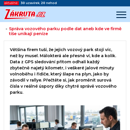
aktuálně:
30
uzavírek
,
20
nehod
Správa vozového parku podle dat aneb kde ve firmě
>
tiše unikají peníze
Začátek reklamy
Konec reklamy
Většina firem tuší, že jejich vozový park stojí víc,
než by musel. Málokterá ale přesně ví, kde a kolik.
Data z GPS sledování přitom odhalí každý
zbytečně najetý kilometr, i veškeré jalové minuty
volnoběhu i řidiče, který šlape na plyn, jako by
závodil v rallye. Přečtěte si, jak proměnit surová
čísla v reálné úspory díky chytré správě vozového
parku.