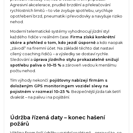
Agresivní akcelerace, prudké brzdění a překračování
rychlostních limitů – to vše zvyšuje spotřebu, urychluje
opotřebení brzd, pneumatik i převodovky a navyšuje riziko
nehod.
Moderní telematické systémy vyhodnocují jízdní styl
každého řidiče v reálném čase.
Firma získá konkrétní
skóre a přehled o tom, kdo jezdí úsporně
a kdo naopak
„závodí“ na firemní účet. Na základě těchto dat nastaví
cílený coaching řidičů – a výsledky se dostaví rychle.
Sledování a
úprava jízdního stylu prokazatelně snižují
spotřebu paliva o 10–15 %
a zároveň vedou k menšímu
počtu nehod.
Tím výhody nekončí:
pojišťovny nabízejí firmám s
doloženým GPS monitoringem vozidel slevy na
pojistném v rozmezí 10–25 %
. Bezpečnější jízda tak šetří
dvakrát – na palivu i na pojištění.
Údržba řízená daty – konec hašení
požárů
Většina firem řeší údržbu vozidel reaktivně – opravují to, co