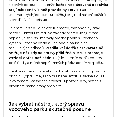
se právě porouchalo. Jenže
každá neplánovaná odstávka
stojí násobně víc než pravidelný servis
. Data z
telematických jednotek umožňují přejít od hašení požárů
k prediktivnímu přístupu.
Telematika sleduje najeté kilometry, motohodiny, stav
motoru i historii závad. Na základě těchto údajů firma
naplánuje servisní intervaly přesně podle skutečného
vytížení každého vozidla – ne podle paušálních
tabulkových odhadů.
Prediktivní údržba prokazatelně
snižuje náklady na opravy přibližně o 15 % a prostoje
vozidel o více než pětinu
. Výsledkem je delší životnost
celé flotily a méně nepříjemných překvapení v rozpočtu.
Efektivní správa vozového parku tak přestává fungovat na
principu „opravíme, až to přestane jezdit“ a začíná sloužit
jako systém včasného varování – upozorní dřív, než se z
drobnosti stane drahý problém.
Jak vybrat nástroj, který správu
vozového parku skutečně posune