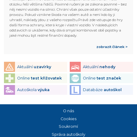
otázku řeší většina řidičů. Povinné ručení je ze zákona povinné – bez
něj nesmí vozidlo na silnici. Chrání však pouze ostatní účastníky
provozu. Pokud vznikne škoda na vašem autě a není kdo by ji
uhradil, náklady jdou z vašeho rozpočtu.Právě zde vstupuje do hry
další forma ochrany, která kryje i vlastní vozidlo. V následujících
odstavcích si ukážeme, kdy dává smysl kombinovat obě pojistky a
jaké mohou být reálné finanční dopady.
zobrazit článek >
Aktuální
uzavírky
Aktuální
nehody
Online
test křižovatek
Online
test značek
Autoškola
výuka
Databáze
autoškol
O nás
Cookies
Soukromí
Správa autoškoly