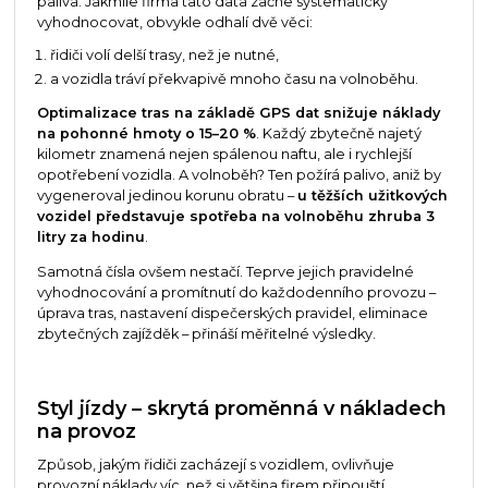
paliva. Jakmile firma tato data začne systematicky
vyhodnocovat, obvykle odhalí dvě věci:
řidiči volí delší trasy, než je nutné,
a vozidla tráví překvapivě mnoho času na volnoběhu.
Optimalizace tras na základě GPS dat snižuje náklady
na pohonné hmoty o 15–20 %
. Každý zbytečně najetý
kilometr znamená nejen spálenou naftu, ale i rychlejší
opotřebení vozidla. A volnoběh? Ten požírá palivo, aniž by
vygeneroval jedinou korunu obratu –
u těžších užitkových
vozidel představuje spotřeba na volnoběhu zhruba 3
litry za hodinu
.
Samotná čísla ovšem nestačí. Teprve jejich pravidelné
vyhodnocování a promítnutí do každodenního provozu –
úprava tras, nastavení dispečerských pravidel, eliminace
zbytečných zajížděk – přináší měřitelné výsledky.
Styl jízdy – skrytá proměnná v nákladech
na provoz
Způsob, jakým řidiči zacházejí s vozidlem, ovlivňuje
provozní náklady víc, než si většina firem připouští.