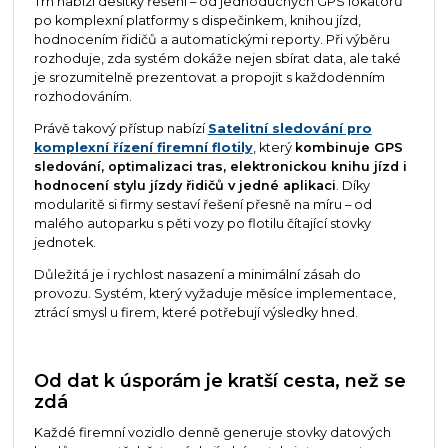
Trh nabízí desítky řešení – od jednoduchých GPS lokátorů
po komplexní platformy s dispečinkem, knihou jízd,
hodnocením řidičů a automatickými reporty. Při výběru
rozhoduje, zda systém dokáže nejen sbírat data, ale také
je srozumitelně prezentovat a propojit s každodenním
rozhodováním.
Právě takový přístup nabízí
Satelitní sledování pro
komplexní řízení firemní flotily
, který
kombinuje GPS
sledování, optimalizaci tras, elektronickou knihu jízd i
hodnocení stylu jízdy řidičů v jedné aplikaci
. Díky
modularitě si firmy sestaví řešení přesně na míru – od
malého autoparku s pěti vozy po flotilu čítající stovky
jednotek.
Důležitá je i rychlost nasazení a minimální zásah do
provozu. Systém, který vyžaduje měsíce implementace,
ztrácí smysl u firem, které potřebují výsledky hned.
Od dat k úsporám je kratší cesta, než se
zdá
Každé firemní vozidlo denně generuje stovky datových