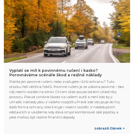
Vyplatí se mít k povinnému ručení i kasko?
Porovnáváme scénáře škod a reálné náklady
Platíte jen povinné ručení, nebo zvažujete i širší ochranu? Tuto
otázku řeší většina řidičů. Povinné ručení je ze zákona povinné – bez
něj nesmí vozidlo na silnici. Chrání však pouze ostatní účastníky
provozu. Pokud vznikne škoda na vašem autě a není kdo by ji
uhradil, náklady jdou z vašeho rozpočtu.Právě zde vstupuje do hry
další forma ochrany, která kryje i vlastní vozidlo. V následujících
odstavcích si ukážeme, kdy dává smysl kombinovat obě pojistky a
jaké mohou být reálné finanční dopady.
zobrazit článek >