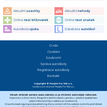
Aktuální
uzavírky
Aktuální
nehody
Online
test křižovatek
Online
test značek
Autoškola
výuka
Databáze
autoškol
O nás
Cookies
Soukromí
Správa autoškoly
Registrace autoškoly
Kontakt
Copyright © People For Net a.s.
,
tvorba www stránek
People For Net a.s.
Obsah stránek serveru www.zakruta.cz je chráněn autorským zákonem.
Kopírování a šíření textů, fotografií a dalšího obsahu portálu v jakékoli podobě bez
písemného souhlasu redakce je nezákonné.
Unauthorised copying and publishing of any content of this website is strictly prohibited.