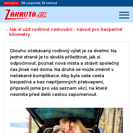
aktuálně:
30
uzavírek
,
10
nehod
Jak si užít rodinné cestování - návod pro bezpečné
>
kilometry
Začátek reklamy
Konec reklamy
Dlouho očekávaný rodinný výlet je za dveřmi. Na
jedné straně je to skvělá příležitost, jak si
odpočinout, poznat nová místa a strávit společný
čas jinak než doma. Na druhé se může změnit v
nečekané komplikace. Aby byla vaše cesta
bezpečná a bez nepříjemných překvapení,
připravili jsme pro vás seznam věcí, na které
nesmíte před delší cestou zapomenout.