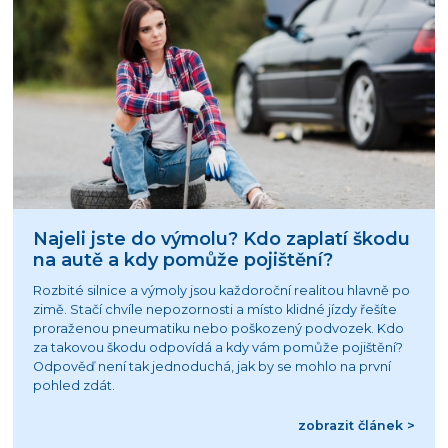
Najeli jste do výmolu? Kdo zaplatí škodu
na autě a kdy pomůže pojištění?
Rozbité silnice a výmoly jsou každoroční realitou hlavně po
zimě. Stačí chvíle nepozornosti a místo klidné jízdy řešíte
proraženou pneumatiku nebo poškozený podvozek. Kdo
za takovou škodu odpovídá a kdy vám pomůže pojištění?
Odpověď není tak jednoduchá, jak by se mohlo na první
pohled zdát.
zobrazit článek >