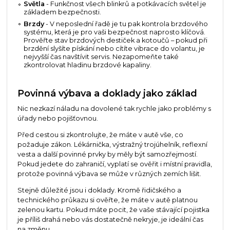
Světla
- Funkčnost všech blinkrů a potkávacích světel je
základem bezpečnosti.
Brzdy
- V neposlední řadě je tu pak kontrola brzdového
systému, která je pro vaši bezpečnost naprosto klíčová.
Prověřte stav brzdových destiček a kotoučů – pokud při
brzdění slyšíte pískání nebo cítíte vibrace do volantu, je
nejvyšší čas navštívit servis. Nezapomeňte také
zkontrolovat hladinu brzdové kapaliny.
Povinná výbava a doklady jako základ
Nic nezkazí náladu na dovolené tak rychle jako problémy s
úřady nebo pojišťovnou.
Před cestou si zkontrolujte, že máte v autě vše, co
požaduje zákon. Lékárnička, výstražný trojúhelník, reflexní
vesta a další povinné prvky by měly být samozřejmostí.
Pokud jedete do zahraničí, vyplatí se ověřit i místní pravidla,
protože povinná výbava se může v různých zemích lišit.
Stejně důležité jsou i doklady. Kromě řidičského a
technického průkazu si ověřte, že máte v autě platnou
zelenou kartu. Pokud máte pocit, že vaše stávající pojistka
je příliš drahá nebo vás dostatečně nekryje, je ideální čas
na změnu.