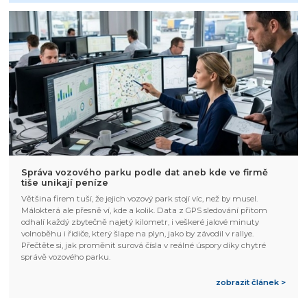
Správa vozového parku podle dat aneb kde ve firmě
tiše unikají peníze
Většina firem tuší, že jejich vozový park stojí víc, než by musel.
Málokterá ale přesně ví, kde a kolik. Data z GPS sledování přitom
odhalí každý zbytečně najetý kilometr, i veškeré jalové minuty
volnoběhu i řidiče, který šlape na plyn, jako by závodil v rallye.
Přečtěte si, jak proměnit surová čísla v reálné úspory díky chytré
správě vozového parku.
zobrazit článek >