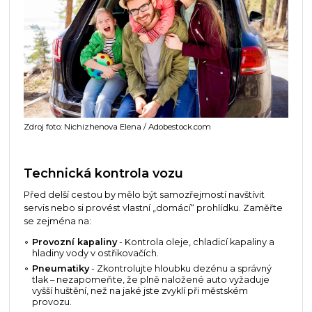
Zdroj foto: Nichizhenova Elena / Adobestock.com
Technická kontrola vozu
Před delší cestou by mělo být samozřejmostí navštívit
servis nebo si provést vlastní „domácí“ prohlídku. Zaměřte
se zejména na:
Provozní kapaliny
- Kontrola oleje, chladicí kapaliny a
hladiny vody v ostřikovačích.
Pneumatiky
- Zkontrolujte hloubku dezénu a správný
tlak – nezapomeňte, že plně naložené auto vyžaduje
vyšší huštění, než na jaké jste zvyklí při městském
provozu.