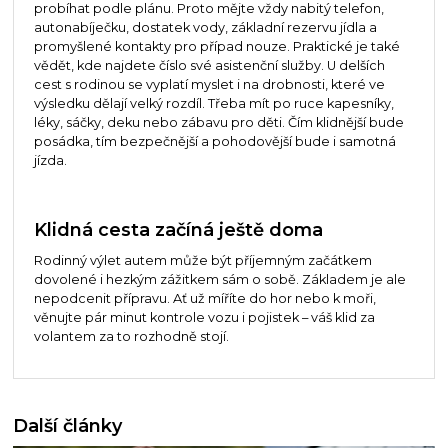
probíhat podle plánu. Proto mějte vždy nabitý telefon,
autonabíječku, dostatek vody, základní rezervu jídla a
promyšlené kontakty pro případ nouze. Praktické je také
vědět, kde najdete číslo své asistenční služby. U delších
cest s rodinou se vyplatí myslet i na drobnosti, které ve
výsledku dělají velký rozdíl. Třeba mít po ruce kapesníky,
léky, sáčky, deku nebo zábavu pro děti. Čím klidnější bude
posádka, tím bezpečnější a pohodovější bude i samotná
jízda.
Klidná cesta začíná ještě doma
Rodinný výlet autem může být příjemným začátkem
dovolené i hezkým zážitkem sám o sobě. Základem je ale
nepodcenit přípravu. Ať už míříte do hor nebo k moři,
věnujte pár minut kontrole vozu i pojistek – váš klid za
volantem za to rozhodně stojí.
Další články