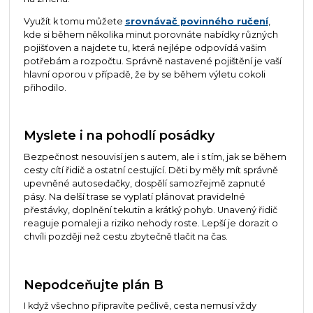
Využít k tomu můžete
srovnávač povinného ručení
,
kde si během několika minut porovnáte nabídky různých
pojišťoven a najdete tu, která nejlépe odpovídá vašim
potřebám a rozpočtu. Správně nastavené pojištění je vaší
hlavní oporou v případě, že by se během výletu cokoli
přihodilo.
Myslete i na pohodlí posádky
Bezpečnost nesouvisí jen s autem, ale i s tím, jak se během
cesty cítí řidič a ostatní cestující. Děti by měly mít správně
upevněné autosedačky, dospělí samozřejmě zapnuté
pásy. Na delší trase se vyplatí plánovat pravidelné
přestávky, doplnění tekutin a krátký pohyb. Unavený řidič
reaguje pomaleji a riziko nehody roste. Lepší je dorazit o
chvíli později než cestu zbytečně tlačit na čas.
Nepodceňujte plán B
I když všechno připravíte pečlivě, cesta nemusí vždy