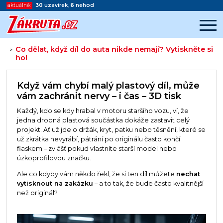
aktuálně:
30
uzavírek
,
6
nehod
Co dělat, když díl do auta nikde nemají? Vytiskněte si
>
ho!
Začátek reklamy
Konec reklamy
Když vám chybí malý plastový díl, může
vám zachránit nervy – i čas – 3D tisk
Každý, kdo se kdy hrabal v motoru staršího vozu, ví, že
jedna drobná plastová součástka dokáže zastavit celý
projekt. Ať už jde o držák, kryt, patku nebo těsnění, které se
už zkrátka nevyrábí, pátrání po originálu často končí
fiaskem – zvlášť pokud vlastníte starší model nebo
úzkoprofilovou značku.
Ale co kdyby vám někdo řekl, že si ten díl můžete
nechat
vytisknout na zakázku
– a to tak, že bude často kvalitnější
než originál?