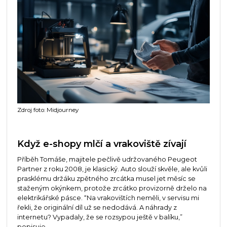
Zdroj foto: Midjourney
Když e-shopy mlčí a vrakoviště zívají
Příběh Tomáše, majitele pečlivě udržovaného Peugeot
Partner z roku 2008, je klasický. Auto slouží skvěle, ale kvůli
prasklému držáku zpětného zrcátka musel jet měsíc se
staženým okýnkem, protože zrcátko provizorně drželo na
elektrikářské pásce. “Na vrakovištích neměli, v servisu mi
řekli, že originální díl už se nedodává. A náhrady z
internetu? Vypadaly, že se rozsypou ještě v balíku,”
popisuje.