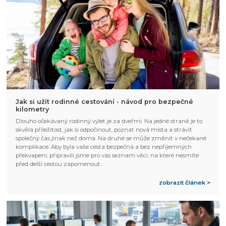
Jak si užít rodinné cestování - návod pro bezpečné
kilometry
Dlouho očekávaný rodinný výlet je za dveřmi. Na jedné straně je to
skvělá příležitost, jak si odpočinout, poznat nová místa a strávit
společný čas jinak než doma. Na druhé se může změnit v nečekané
komplikace. Aby byla vaše cesta bezpečná a bez nepříjemných
překvapení, připravili jsme pro vás seznam věcí, na které nesmíte
před delší cestou zapomenout.
zobrazit článek >