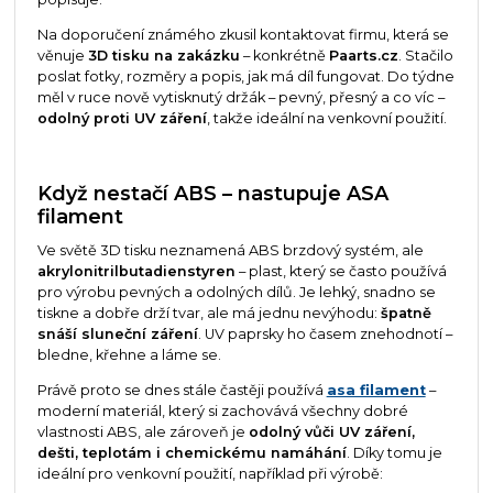
Na doporučení známého zkusil kontaktovat firmu, která se
věnuje
3D tisku na zakázku
– konkrétně
Paarts.cz
. Stačilo
poslat fotky, rozměry a popis, jak má díl fungovat. Do týdne
měl v ruce nově vytisknutý držák – pevný, přesný a co víc –
odolný proti UV záření
, takže ideální na venkovní použití.
Když nestačí ABS – nastupuje ASA
filament
Ve světě 3D tisku neznamená ABS brzdový systém, ale
akrylonitrilbutadienstyren
– plast, který se často používá
pro výrobu pevných a odolných dílů. Je lehký, snadno se
tiskne a dobře drží tvar, ale má jednu nevýhodu:
špatně
snáší sluneční záření
. UV paprsky ho časem znehodnotí –
bledne, křehne a láme se.
Právě proto se dnes stále častěji používá
asa filament
–
moderní materiál, který si zachovává všechny dobré
vlastnosti ABS, ale zároveň je
odolný vůči UV záření,
dešti, teplotám i chemickému namáhání
. Díky tomu je
ideální pro venkovní použití, například při výrobě: