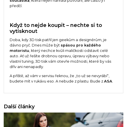
součástka
, která nejen nahradí původní, ale často ji i
předčí.
Když to nejde koupit – nechte si to
vytisknout
Doba, kdy 3D tisk patřil jen geekům a designérům, je
dávno pryč. Dnes může být
spásou pro každého
motoristu
, který nechce kvůli maličkosti odstavit celé
auto. Ať už řešíte drobnou opravu, úpravu výbavy nebo
vlastní tuning, 3D tisk vám otevře možnosti, které by vás
dřív ani nenapadly.
A příště, až vám v servisu řeknou, že „to už se nevyrábí“,
budete mít v rukávu eso. A nebude z plastu. Bude z
ASA
.
Další články