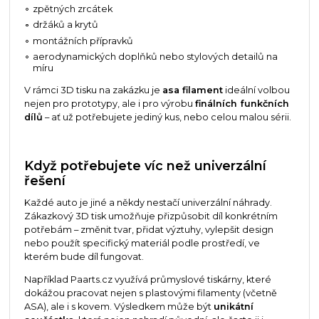
zpětných zrcátek
držáků a krytů
montážních přípravků
aerodynamických doplňků nebo stylových detailů na
míru
V rámci 3D tisku na zakázku je
asa filament
ideální volbou
nejen pro prototypy, ale i pro výrobu
finálních funkčních
dílů
– ať už potřebujete jediný kus, nebo celou malou sérii.
Když potřebujete víc než univerzální
řešení
Každé auto je jiné a někdy nestačí univerzální náhrady.
Zákazkový 3D tisk umožňuje přizpůsobit díl konkrétním
potřebám – změnit tvar, přidat výztuhy, vylepšit design
nebo použít specifický materiál podle prostředí, ve
kterém bude díl fungovat.
Například Paarts.cz využívá průmyslové tiskárny, které
dokážou pracovat nejen s plastovými filamenty (včetně
ASA), ale i s kovem. Výsledkem může být
unikátní