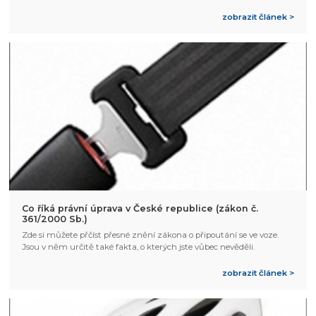
zobrazit článek >
Co říká právní úprava v České republice (zákon č.
361/2000 Sb.)
Zde si můžete přčíst přesné znění zákona o připoutání se ve voze.
Jsou v něm určitě také fakta, o kterých jste vůbec nevěděli.
zobrazit článek >