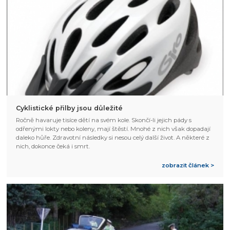
Cyklistické přilby jsou důležité
Ročně havaruje tisíce dětí na svém kole. Skončí-li jejich pády s
odřenými lokty nebo koleny, mají štěstí. Mnohé z nich však dopadají
daleko hůře. Zdravotní následky si nesou celý další život. A některé z
nich, dokonce čeká i smrt.
zobrazit článek >