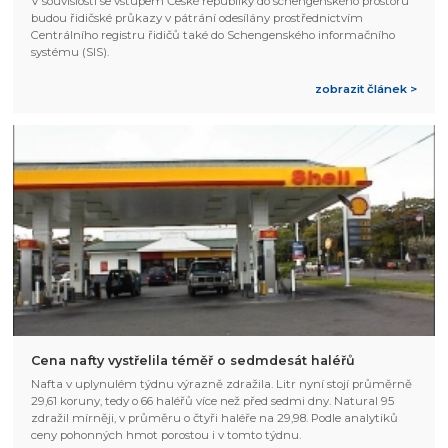
V souvislosti se vstupem České republiky do schengenského prostoru
budou řidičské průkazy v pátrání odesílány prostřednictvím
Centrálního registru řidičů také do Schengenského informačního
systému (SIS).
zobrazit článek >
Cena nafty vystřelila téměř o sedmdesát haléřů
Nafta v uplynulém týdnu výrazně zdražila. Litr nyní stojí průměrně
29,61 koruny, tedy o 66 haléřů více než před sedmi dny. Natural 95
zdražil mírněji, v průměru o čtyři haléře na 29,98. Podle analytiků
ceny pohonných hmot porostou i v tomto týdnu.