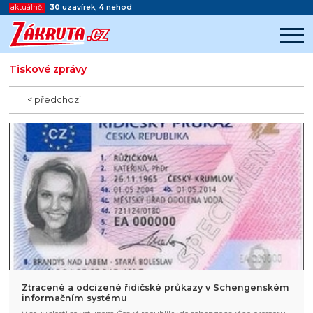
aktuálně:
30
uzavírek
,
4
nehod
Tiskové zprávy
Začátek reklamy
Konec reklamy
< předchozí
Ztracené a odcizené řidičské průkazy v Schengenském
informačním systému