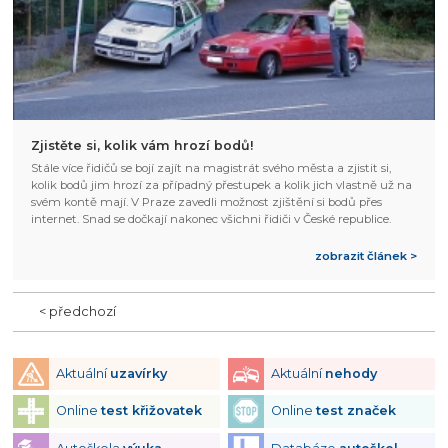
Zjistěte si, kolik vám hrozí bodů!
Stále více řidičů se bojí zajít na magistrát svého města a zjistit si,
kolik bodů jim hrozí za případný přestupek a kolik jich vlastně už na
svém kontě mají. V Praze zavedli možnost zjištění si bodů přes
internet. Snad se dočkají nakonec všichni řidiči v České republice.
zobrazit článek >
< předchozí
Aktuální
uzavírky
Aktuální
nehody
Online
test křižovatek
Online
test značek