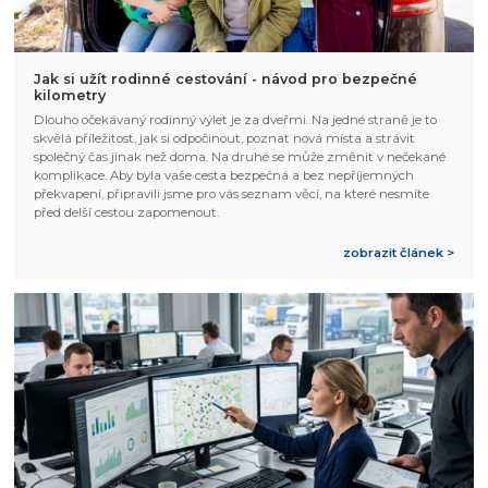
Jak si užít rodinné cestování - návod pro bezpečné
kilometry
Dlouho očekávaný rodinný výlet je za dveřmi. Na jedné straně je to
skvělá příležitost, jak si odpočinout, poznat nová místa a strávit
společný čas jinak než doma. Na druhé se může změnit v nečekané
komplikace. Aby byla vaše cesta bezpečná a bez nepříjemných
překvapení, připravili jsme pro vás seznam věcí, na které nesmíte
před delší cestou zapomenout.
zobrazit článek >