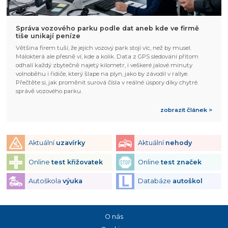
Správa vozového parku podle dat aneb kde ve firmě
tiše unikají peníze
Většina firem tuší, že jejich vozový park stojí víc, než by musel.
Málokterá ale přesně ví, kde a kolik. Data z GPS sledování přitom
odhalí každý zbytečně najetý kilometr, i veškeré jalové minuty
volnoběhu i řidiče, který šlape na plyn, jako by závodil v rallye.
Přečtěte si, jak proměnit surová čísla v reálné úspory díky chytré
správě vozového parku.
zobrazit článek >
Aktuální
uzavírky
Aktuální
nehody
Online
test křižovatek
Online
test značek
Autoškola
výuka
Databáze
autoškol
O nás