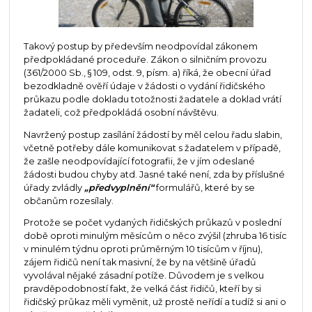
Takový postup by především neodpovídal zákonem
předpokládané proceduře. Zákon o silničním provozu
(361/2000 Sb., § 109, odst. 9, písm. a) říká, že obecní úřad
bezodkladně ověří údaje v žádosti o vydání řidičského
průkazu podle dokladu totožnosti žadatele a doklad vrátí
žadateli, což předpokládá osobní návštěvu.
Navržený postup zasílání žádostí by měl celou řadu slabin,
včetně potřeby dále komunikovat s žadatelem v případě,
že zašle neodpovídající fotografii, že v jím odeslané
žádosti budou chyby atd. Jasné také není, zda by příslušné
úřady zvládly
„předvyplnění“
formulářů, které by se
občanům rozesílaly.
Protože se počet vydaných řidičských průkazů v poslední
době oproti minulým měsícům o něco zvýšil (zhruba 16 tisíc
v minulém týdnu oproti průměrným 10 tisícům v říjnu),
zájem řidičů není tak masivní, že by na většině úřadů
vyvolával nějaké zásadní potíže. Důvodem je s velkou
pravděpodobností fakt, že velká část řidičů, kteří by si
řidičský průkaz měli vyměnit, už prostě neřídí a tudíž si ani o