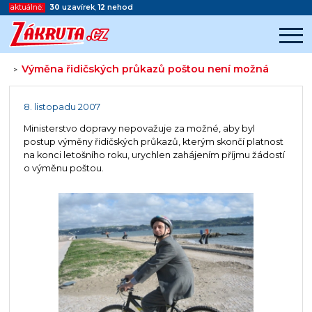
aktuálně:
30
uzavírek
,
12
nehod
Výměna řidičských průkazů poštou není možná
>
Začátek reklamy
Konec reklamy
8. listopadu 2007
Ministerstvo dopravy nepovažuje za možné, aby byl
postup výměny řidičských průkazů, kterým skončí platnost
na konci letošního roku, urychlen zahájením příjmu žádostí
o výměnu poštou.