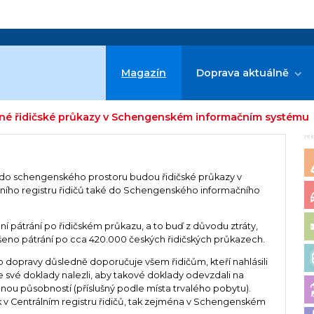
Magazín
Doprava aktuálně
ené řidičské průkazy v Schengenském informačním systému
re
y do schengenského prostoru budou řidičské průkazy v
lního registru řidičů také do Schengenského informačního
í pátrání po řidičském průkazu, a to buď z důvodu ztráty,
šeno pátrání po cca 420.000 českých řidičských průkazech.
o dopravy důsledně doporučuje všem řidičům, kteří nahlásili
e své doklady nalezli, aby takové doklady odevzdali na
ou působností (příslušný podle místa trvalého pobytu).
k v Centrálním registru řidičů, tak zejména v Schengenském