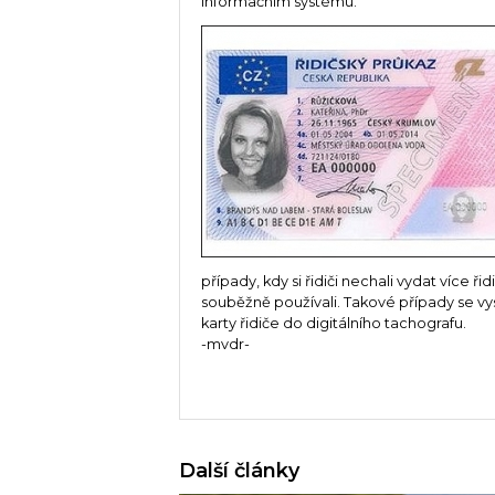
informačním systému.
případy, kdy si řidiči nechali vydat více ři
souběžně používali. Takové případy se vysk
karty řidiče do digitálního tachografu.
-mvdr-
Další články