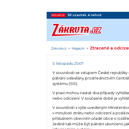
aktuálně:
30
uzavírek
,
4
nehod
Ztracené a odciz
Zákruta.cz
>
Magazín
>
5. listopadu 2007
V souvislosti se vstupem České republik
pátrání odesílány prostřednictvím Centrá
systému (SIS).
V praxi mohou nastat dva případy vyhlášen
nebo odcizení. V současné době je vyhlá
V souvislosti s výše uvedeným Ministerstv
v minulosti ztrátu nebo odcizení a posléz
příslušném obecním úřadě obce s rozšířen
Jedině tak může být pátrání ukončeno ja