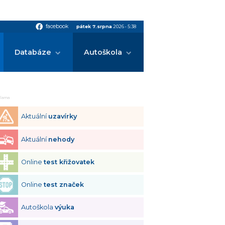
facebook
facebook
pátek 7.srpna
2026
•
5:38
Databáze
Autoškola
klama
Aktuální
uzavírky
Aktuální
nehody
Online
test křižovatek
Online
test značek
Autoškola
výuka