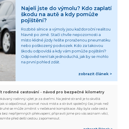
Najeli jste do výmolu? Kdo zaplatí
škodu na autě a kdy pomůže
pojištění?
Rozbité silnice a výmoly jsou každoroční realitou
hlavně po zimě. Stačí chvíle nepozornosti a
místo klidné jízdy řešíte proraženou pneumatiku
nebo poškozený podvozek. Kdo za takovou
škodu odpovídá a kdy vám pomůže pojištění?
Odpověď není tak jednoduchá, jak by se mohlo
na první pohled zdát.
zobrazit článek >
žít rodinné cestování - návod pro bezpečné kilometry
kávaný rodinný výlet je za dveřmi. Na jedné straně je to skvělá
, jak si odpočinout, poznat nová místa a strávit společný čas jinak než
ruhé se může změnit v nečekané komplikace. Aby byla vaše cesta
 bez nepříjemných překvapení, připravili jsme pro vás seznam věcí,
esmíte před delší cestou zapomenout.
zobrazit článek >