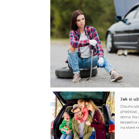
Jak si u
Dlouho oče
příležitost
doma. Na d
bezpečná a
na které n