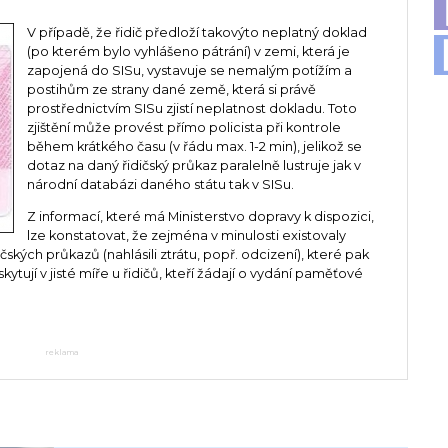
V případě, že řidič předloží takovýto neplatný doklad
(po kterém bylo vyhlášeno pátrání) v zemi, která je
zapojená do SISu, vystavuje se nemalým potížím a
postihům ze strany dané země, která si právě
prostřednictvím SISu zjistí neplatnost dokladu. Toto
zjištění může provést přímo policista při kontrole
během krátkého času (v řádu max. 1-2 min), jelikož se
dotaz na daný řidičský průkaz paralelně lustruje jak v
národní databázi daného státu tak v SISu.
Z informací, které má Ministerstvo dopravy k dispozici,
lze konstatovat, že zejména v minulosti existovaly
dičských průkazů (nahlásili ztrátu, popř. odcizení), které pak
ytují v jisté míře u řidičů, kteří žádají o vydání paměťové
reklama