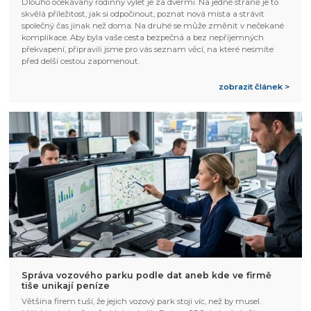
Dlouho očekávaný rodinný výlet je za dveřmi. Na jedné straně je to
skvělá příležitost, jak si odpočinout, poznat nová místa a strávit
společný čas jinak než doma. Na druhé se může změnit v nečekané
komplikace. Aby byla vaše cesta bezpečná a bez nepříjemných
překvapení, připravili jsme pro vás seznam věcí, na které nesmíte
před delší cestou zapomenout.
zobrazit článek >
Správa vozového parku podle dat aneb kde ve firmě
tiše unikají peníze
Většina firem tuší, že jejich vozový park stojí víc, než by musel.