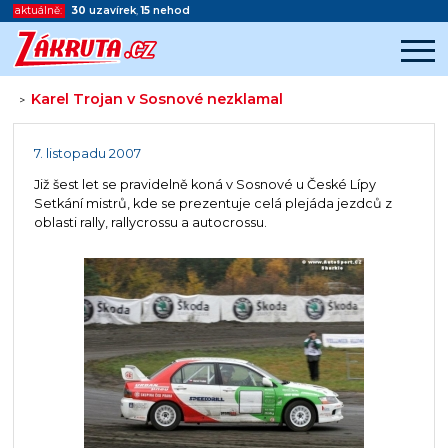
aktuálně:
30
uzavírek
,
15
nehod
Karel Trojan v Sosnové nezklamal
>
Začátek reklamy
Konec reklamy
7. listopadu 2007
Již šest let se pravidelně koná v Sosnové u České Lípy
Setkání mistrů, kde se prezentuje celá plejáda jezdců z
oblasti rally, rallycrossu a autocrossu.