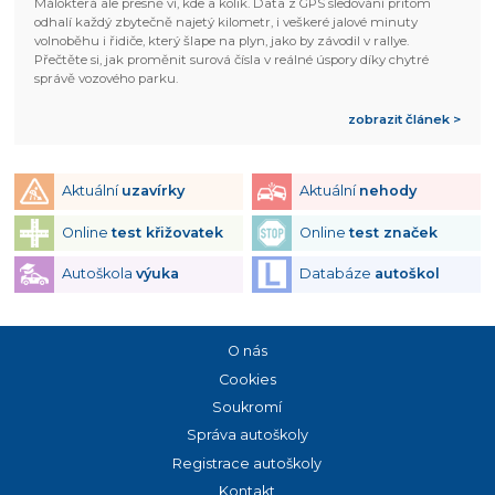
Málokterá ale přesně ví, kde a kolik. Data z GPS sledování přitom
odhalí každý zbytečně najetý kilometr, i veškeré jalové minuty
volnoběhu i řidiče, který šlape na plyn, jako by závodil v rallye.
Přečtěte si, jak proměnit surová čísla v reálné úspory díky chytré
správě vozového parku.
zobrazit článek >
Aktuální
uzavírky
Aktuální
nehody
Online
test křižovatek
Online
test značek
Autoškola
výuka
Databáze
autoškol
O nás
Cookies
Soukromí
Správa autoškoly
Registrace autoškoly
Kontakt