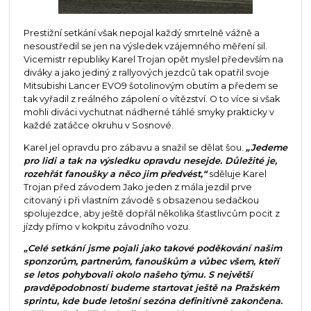
Prestižní setkání však nepojal každý smrtelně vážně a
nesoustředil se jen na výsledek vzájemného měření sil.
Vicemistr republiky Karel Trojan opět myslel především na
diváky a jako jediný z rallyových jezdců tak opatřil svoje
Mitsubishi Lancer EVO9 šotolinovým obutím a předem se
tak vyřadil z reálného zápolení o vítězství. O to více si však
mohli diváci vychutnat nádherné táhlé smyky prakticky v
každé zatáčce okruhu v Sosnové.
Karel jel opravdu pro zábavu a snažil se dělat šou.
„Jedeme
pro lidi a tak na výsledku opravdu nesejde. Důležité je,
rozehřát fanoušky a něco jim předvést,“
sděluje Karel
Trojan před závodem Jako jeden z mála jezdil prve
citovaný i při vlastním závodě s obsazenou sedačkou
spolujezdce, aby ještě dopřál několika šťastlivcům pocit z
jízdy přímo v kokpitu závodního vozu.
„Celé setkání jsme pojali jako takové poděkování našim
sponzorům, partnerům, fanouškům a vůbec všem, kteří
se letos pohybovali okolo našeho týmu. S největší
pravděpodobností budeme startovat ještě na Pražském
sprintu, kde bude letošní sezóna definitivně zakončena.