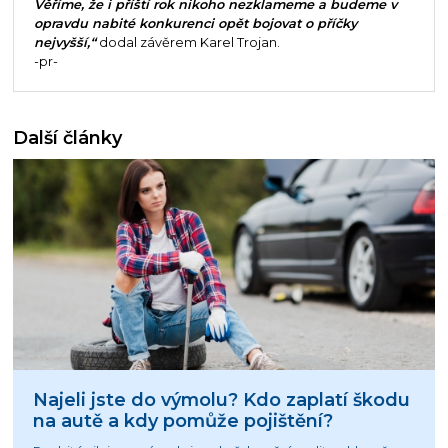
Věříme, že i příští rok nikoho nezklameme a budeme v
opravdu nabité konkurenci opět bojovat o příčky
nejvyšší,“
dodal závěrem Karel Trojan.
-pr-
Další články
Najeli jste do výmolu? Kdo zaplatí škodu
na autě a kdy pomůže pojištění?