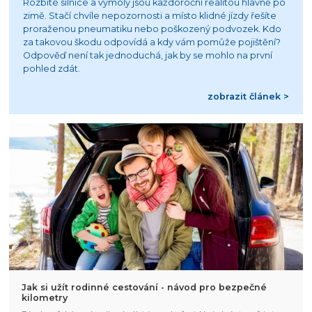
Rozbité silnice a výmoly jsou každoroční realitou hlavně po
zimě. Stačí chvíle nepozornosti a místo klidné jízdy řešíte
proraženou pneumatiku nebo poškozený podvozek. Kdo
za takovou škodu odpovídá a kdy vám pomůže pojištění?
Odpověď není tak jednoduchá, jak by se mohlo na první
pohled zdát.
zobrazit článek >
Jak si užít rodinné cestování - návod pro bezpečné
kilometry