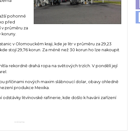
 oběma
ražší pohonné
ako před
í v průměru za
0 koruny.
h stanic v Olomouckém kraji, kde je litr v průměru za 29,23
, kde stojí 29,76 korun. Za méně než 30 korun ho lze nakoupit
a rekordně drahá ropa na světových trzích. V pondělí její
rel.
sou příčinami nových maxim slábnoucí dolar, obavy ohledně
 omezení produkce Mexika.
dstávky litvínovské rafinerie, kde došlo k havárii zařízení
reklama