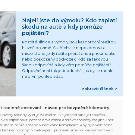
Najeli jste do výmolu? Kdo zaplatí
škodu na autě a kdy pomůže
pojištění?
Rozbité silnice a výmoly jsou každoroční realitou
hlavně po zimě. Stačí chvíle nepozornosti a
místo klidné jízdy řešíte proraženou pneumatiku
nebo poškozený podvozek. Kdo za takovou
škodu odpovídá a kdy vám pomůže pojištění?
Odpověď není tak jednoduchá, jak by se mohlo
na první pohled zdát.
zobrazit článek >
žít rodinné cestování - návod pro bezpečné kilometry
kávaný rodinný výlet je za dveřmi. Na jedné straně je to skvělá
, jak si odpočinout, poznat nová místa a strávit společný čas jinak než
ruhé se může změnit v nečekané komplikace. Aby byla vaše cesta
 bez nepříjemných překvapení, připravili jsme pro vás seznam věcí,