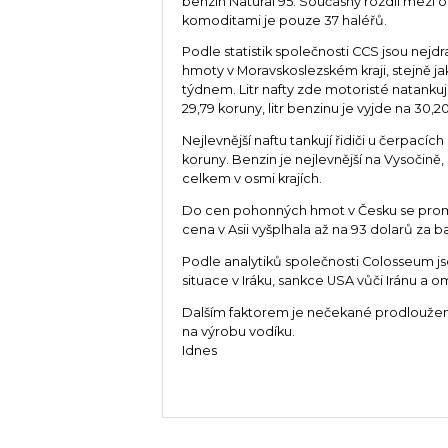
benzin Natural 95. Současný rozdíl mezi
komoditami je pouze 37 haléřů.
Podle statistik společnosti CCS jsou nejd
hmoty v Moravskoslezském kraji, stejně j
týdnem. Litr nafty zde motoristé natankuj
29,79 koruny, litr benzinu je vyjde na 30,2
Nejlevnější naftu tankují řidiči u čerpacíc
koruny. Benzin je nejlevnější na Vysočině
celkem v osmi krajích.
Do cen pohonných hmot v Česku se promítl
cena v Asii vyšplhala až na 93 dolarů za ba
Podle analytiků společnosti Colosseum j
situace v Iráku, sankce USA vůči Iránu a
Dalším faktorem je nečekané prodloužení o
na výrobu vodíku.
Idnes