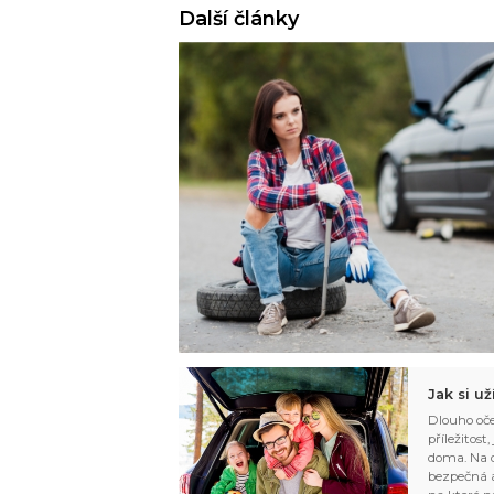
Další články
Jak si u
Dlouho oče
příležitost
doma. Na d
bezpečná a