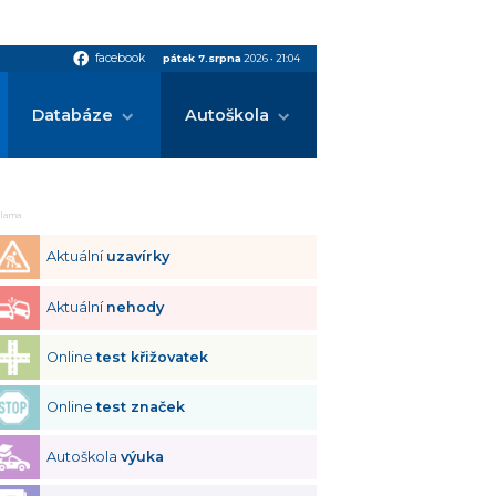
facebook
facebook
pátek 7.srpna
2026
•
21:04
Databáze
Autoškola
klama
Aktuální
uzavírky
Aktuální
nehody
Online
test křižovatek
Online
test značek
Autoškola
výuka