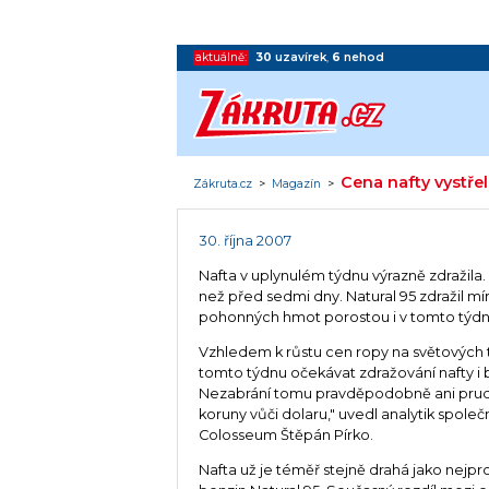
aktuálně:
30
uzavírek
,
6
nehod
Cena nafty vystře
Zákruta.cz
>
Magazín
>
30. října 2007
Nafta v uplynulém týdnu výrazně zdražila. 
než před sedmi dny. Natural 95 zdražil mír
pohonných hmot porostou i v tomto týdn
Vzhledem k růstu cen ropy na světových tr
tomto týdnu očekávat zdražování nafty i 
Nezabrání tomu pravděpodobně ani prud
koruny vůči dolaru," uvedl analytik společ
Colosseum Štěpán Pírko.
Nafta už je téměř stejně drahá jako nejpr