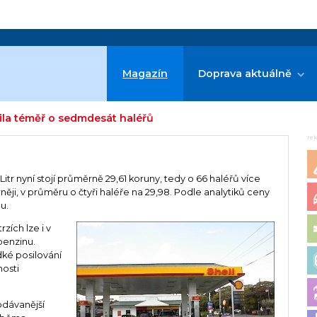
Magazín
Doprava aktuálně
lila téměř o sedmdesát haléřů
re
Litr nyní stojí průměrně 29,61 koruny, tedy o 66 haléřů více
něji, v průměru o čtyři haléře na 29,98. Podle analytiků ceny
u.
zích lze i v
benzinu.
ké posilování
nosti
odávanější