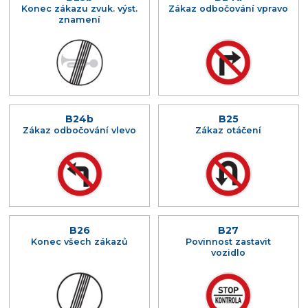
Konec zákazu zvuk. výst.
Zákaz odbočování vpravo
znamení
B24b
B25
Zákaz odbočování vlevo
Zákaz otáčení
B26
B27
Konec všech zákazů
Povinnost zastavit
vozidlo