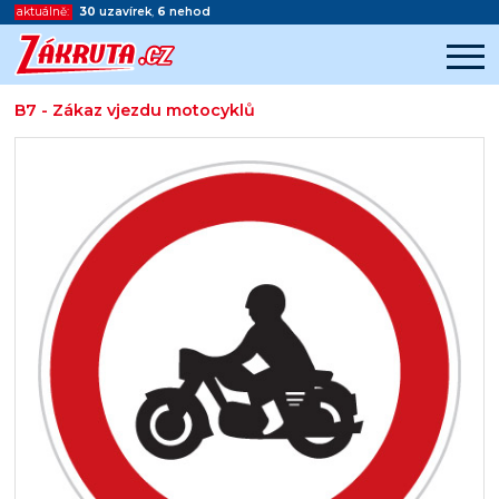
aktuálně:
30
uzavírek
,
6
nehod
B7 - Zákaz vjezdu motocyklů
Začátek reklamy
Konec reklamy