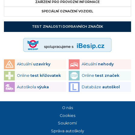
ZAŘÍZENÍ PRO PROVOZNÍ INFORMACE
SPECIÁLNÍ OZNAČENÍ VOZIDEL
TEST ZNALOSTI DOPRAVNÍCH ZNAČEK
Aktuální
uzavírky
Aktuální
nehody
Online
test křižovatek
Online
test značek
Autoškola
výuka
Databáze
autoškol
O nás
Cookies
Soukromí
Správa autoškoly