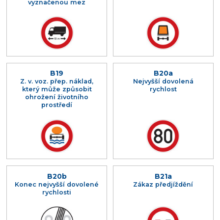
vyznačenou mez
B19
B20a
Z. v. voz. přep. náklad,
Nejvyšší dovolená
který může způsobit
rychlost
ohrožení životního
prostředí
B20b
B21a
Konec nejvyšší dovolené
Zákaz předjíždění
rychlosti