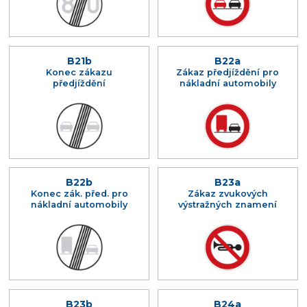
B21b
B22a
Konec zákazu
Zákaz předjíždění pro
předjíždění
nákladní automobily
B22b
B23a
Konec zák. před. pro
Zákaz zvukových
nákladní automobily
výstražných znamení
B23b
B24a