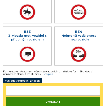
B33
B34
Z. vjezdu mot. vozidel s
Nejmenší vzdálenost
přípojným vozidlem
mezi vozidly
Komentovaný seznam všech zákazových značek ve formátu .doc si
můžete stáhnout ze stránek
iBesip.cz
Vyhledat dopravní značení