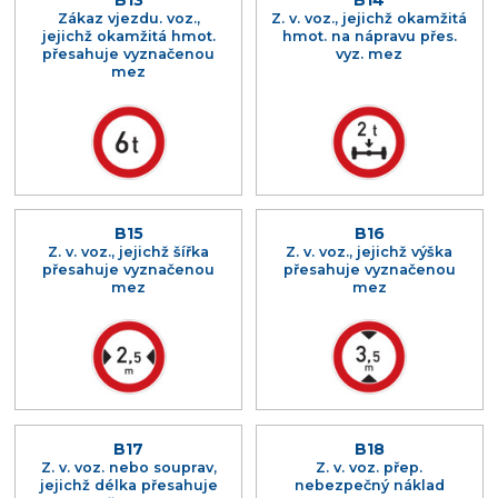
B13
B14
Zákaz vjezdu. voz.,
Z. v. voz., jejichž okamžitá
jejichž okamžitá hmot.
hmot. na nápravu přes.
přesahuje vyznačenou
vyz. mez
mez
B15
B16
Z. v. voz., jejichž šířka
Z. v. voz., jejichž výška
přesahuje vyznačenou
přesahuje vyznačenou
mez
mez
B17
B18
Z. v. voz. nebo souprav,
Z. v. voz. přep.
jejichž délka přesahuje
nebezpečný náklad