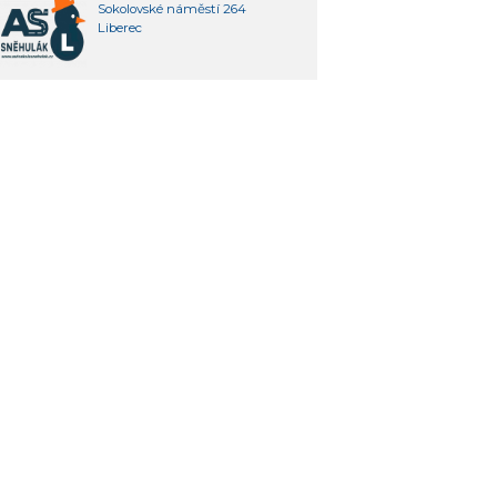
Sokolovské náměstí 264
Liberec