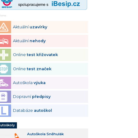
klama
Aktuální
uzavírky
Aktuální
nehody
Online
test křižovatek
Online
test značek
Autoškola
výuka
Dopravní
předpisy
Databáze
autoškol
utoškoly
Autoškola Sněhulák