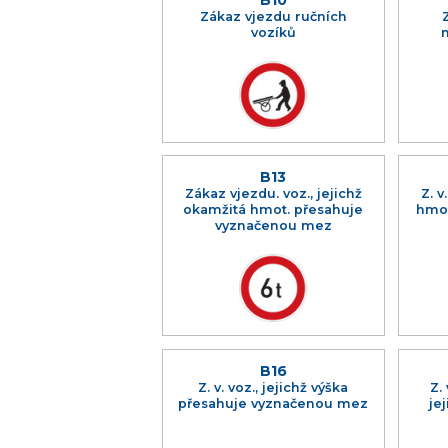
Zákaz vjezdu ručních
vozíků
B13
Zákaz vjezdu. voz., jejichž
Z. v
okamžitá hmot. přesahuje
hmot
vyznačenou mez
B16
Z. v. voz., jejichž výška
Z.
přesahuje vyznačenou mez
je