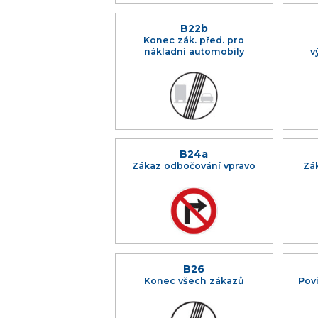
B22b
Konec zák. před. pro
nákladní automobily
v
B24a
Zákaz odbočování vpravo
Zá
B26
Konec všech zákazů
Povi