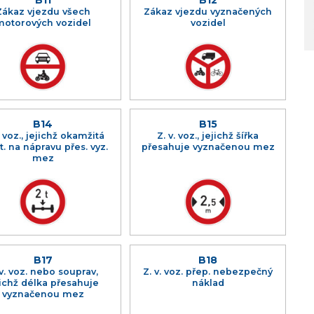
Zákaz vjezdu všech
Zákaz vjezdu vyznačených
motorových vozidel
vozidel
B14
B15
. voz., jejichž okamžitá
Z. v. voz., jejichž šířka
. na nápravu přes. vyz.
přesahuje vyznačenou mez
mez
B17
B18
 v. voz. nebo souprav,
Z. v. voz. přep. nebezpečný
jichž délka přesahuje
náklad
vyznačenou mez