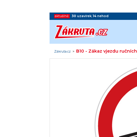
aktuálně:
30
uzavírek
,
14
nehod
B10 - Zákaz vjezdu ručních
Zákruta.cz
>