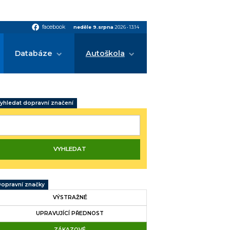
facebook
facebook
neděle 9.srpna
2026
•
13:14
Databáze
Autoškola
yhledat dopravní značení
opravní značky
VÝSTRAŽNÉ
UPRAVUJÍCÍ PŘEDNOST
ZÁKAZOVÉ