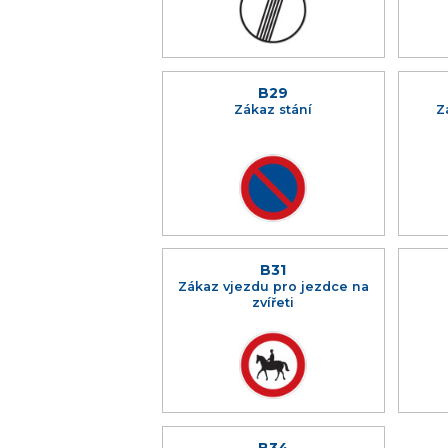
B29
Zákaz stání
Z
B31
Zákaz vjezdu pro jezdce na
zvířeti
B34