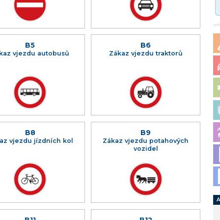
re
B5
B6
kaz vjezdu autobusů
Zákaz vjezdu traktorů
B8
B9
az vjezdu jízdních kol
Zákaz vjezdu potahových
vozidel
A
B11
B12