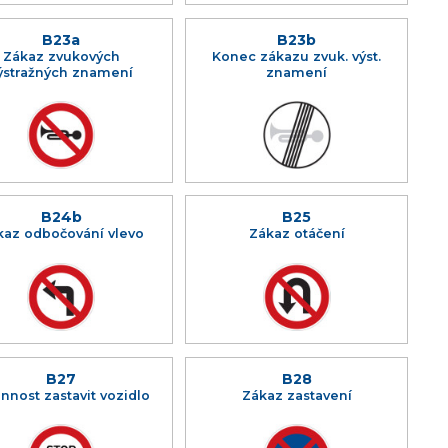
B23a
B23b
Zákaz zvukových
Konec zákazu zvuk. výst.
ýstražných znamení
znamení
B24b
B25
kaz odbočování vlevo
Zákaz otáčení
B27
B28
nnost zastavit vozidlo
Zákaz zastavení