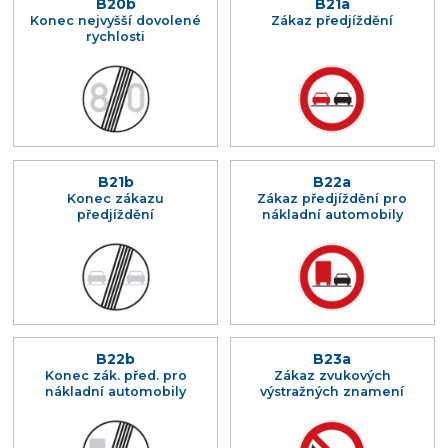
B20b
B21a
Konec nejvyšší dovolené
Zákaz předjíždění
rychlosti
B21b
B22a
Konec zákazu
Zákaz předjíždění pro
předjíždění
nákladní automobily
B22b
B23a
Konec zák. před. pro
Zákaz zvukových
nákladní automobily
výstražných znamení