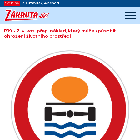
aktuálně:
30
uzavírek
,
4
nehod
B19 - Z. v. voz. přep. náklad, který může způsobit
ohrožení životního prostředí
Začátek reklamy
Konec reklamy