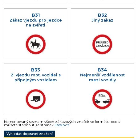
B31
B32
Zákaz vjezdu pro jezdce
Jiný zákaz
na zvířeti
B33
B34
Z. vjezdu mot. vozidel s
Nejmenší vzdálenost
přípojným vozidlem
mezi vozidly
Komentovaný seznam všech zákazových značek ve formátu .doc si
můžete stáhnout ze stránek
iBesip.cz
Vyhledat dopravní značení